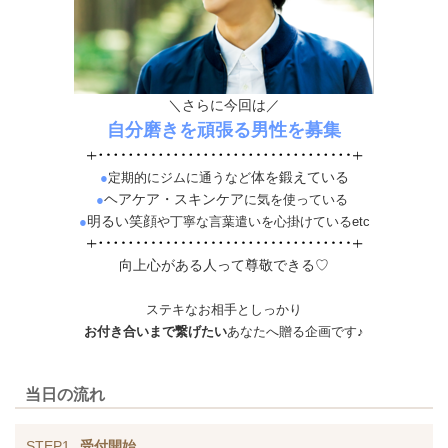
＼さらに今回は／
自分磨き
を頑張る男性を募集
体を鍛えている
●
定期的にジムに通うなど
ヘアケア・スキンケア
●
に気を使っている
明るい笑顔
●
や丁寧な言葉遣いを心掛けているetc
向上心がある人って尊敬できる♡
ステキなお相手としっかり
お付き合いまで繋げたい
あなたへ贈る企画です♪
当日の流れ
STEP1
受付開始