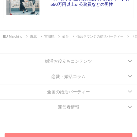
550万円以上or公務員などの男性
IBJ Matching
東北
宮城県
仙台
仙台ラウンジの婚活パーティー
《
婚活お役立ちコンテンツ
恋愛・婚活コラム
全国の婚活パーティー
運営者情報