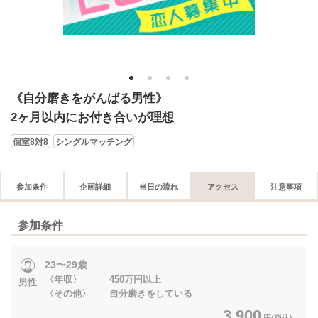
1
2
3
4
《自分磨きをがんばる男性》
2ヶ月以内にお付き合いが理想
個室8対8
シングルマッチング
参加条件
企画詳細
当日の流れ
アクセス
注意事項
参加条件
23〜29歳
〈年収〉 450万円以上
男性
〈その他〉 自分磨きをしている
3,900
円(税込)