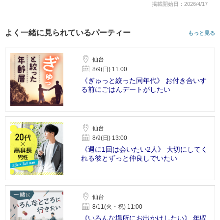
掲載開始日：2026/4/17
よく一緒に見られているパーティー
もっと見る
仙台
8/9(日) 11:00
《ぎゅっと絞った同年代》 お付き合いす
る前にごはんデートがしたい
仙台
8/9(日) 13:00
《週に1回は会いたい2人》 大切にしてく
れる彼とずっと仲良しでいたい
仙台
8/11(火・祝) 11:00
《いろんな場所にお出かけしたい》 年収