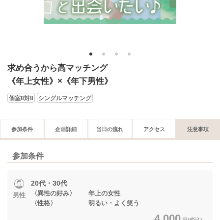
1
2
3
4
求め合うから高マッチング
《年上女性》×《年下男性》
個室8対8
シングルマッチング
参加条件
企画詳細
当日の流れ
アクセス
注意事項
参加条件
20代・30代
〈異性の好み〉 年上の女性
男性
〈性格〉 明るい・よく笑う
4,000
円(税込)