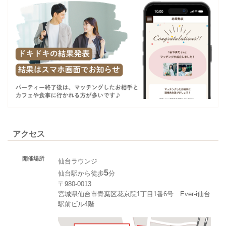
アクセス
開催場所
仙台ラウンジ
5
仙台駅から徒歩
分
〒980-0013
宮城県仙台市青葉区花京院1丁目1番6号 Ever-i仙台
駅前ビル4階