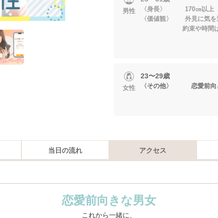
〈身長〉 170㎝以上
男性
〈価値観〉 外見に気を
約束や時間はきち
23〜29歳
〈その他〉 恋愛前向
女性
当日の流れ
アクセス
恋愛前向きな男女
これから一緒に、