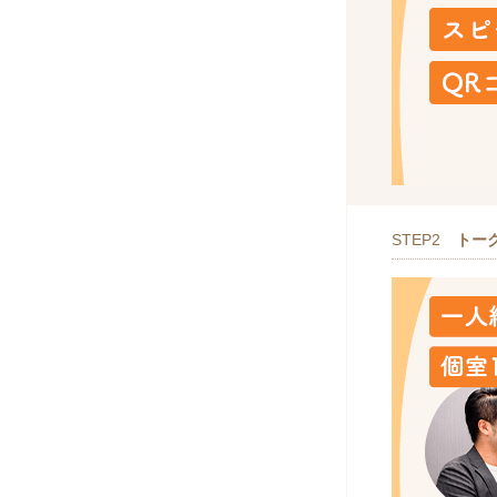
STEP2
トー