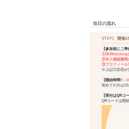
当日の流れ
STEP1
開催1
【参加前にご準
①IBJMatch
②本人確認書類
③プロフィール
※上記①②③が
【開始時間
5～
初めての方は1
【受付はQRコ
QRコードは開