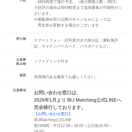
・6対6程度で進行予定。（最少開催人数：3対3）
※好評の場合は8対8程度まで追加募集の可能性がご
ざいます。
※募集締め切り以降のキャンセルによっては
男女差が変動する場合がございます。
持ち物
スマートフォン・顔写真付きの身分証（運転免許
証、マイナンバーカード、パスポートなど）
お食事
ソフトドリンク付き
飲み物
服装
清潔感のある服装でお越しください。
注意事項
お問い合わせ窓口は、
2026年1月より IBJ Matching公式LINEへ
完全移行しております。
【お問い合わせ窓口】
IBJMatching公式LINE
受付時間：平日12:00～18:00（土日祝10:00～
18:00）