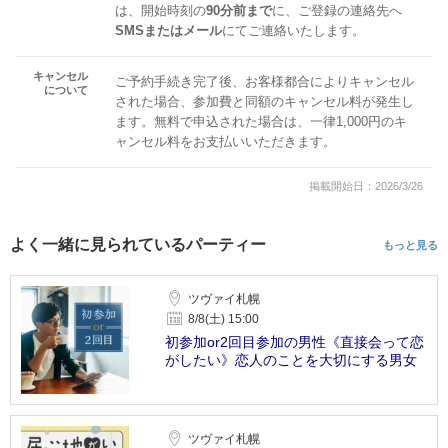
は、開始時刻の
90分前まで
に、ご登録の連絡先へ
SMSまたはメール
にてご連絡いたします。
キャンセル
ご予約手続き完了後、お客様都合によりキャンセル
について
された場合、参加費と同額のキャンセル料が発生し
ます。無料で申込された場合は、一律1,000円のキ
ャンセル料をお支払いいただきます。
掲載開始日：2026/3/26
よく一緒に見られているパーティー
もっと見る
ツヴァイ札幌
8/8(土) 15:00
初参加or2回目参加の男性《直接会って恋
がしたい》恋人のことを大切にする男女
ツヴァイ札幌