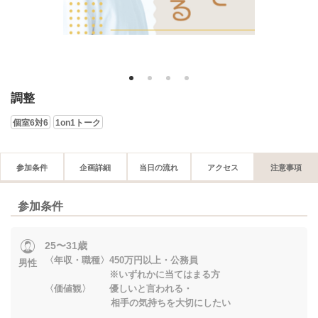
1
2
3
4
調整
個室6対6
1on1トーク
参加条件
企画詳細
当日の流れ
アクセス
注意事項
参加条件
25〜31歳
〈年収・職種〉450万円以上・公務員
男性
※いずれかに当てはまる方
〈価値観〉 優しいと言われる・
相手の気持ちを大切にしたい