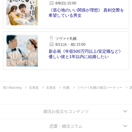
8/9(日) 15:00
《居心地のいい関係が理想》 真剣交際を
希望している男女
ツヴァイ札幌
8/11(火・祝) 15:00
新企画《年収500万円以上/安定職など》
優しい彼と1年以内に結婚したい
IBJ Matching
北海道
北海道
札幌
ツヴァイ札幌の婚活パーティー
婚活お役立ちコンテンツ
恋愛・婚活コラム