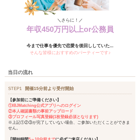
さらに！
＼
／
年収450万円以上or公務員
今まで仕事を優先で恋愛を後回ししていた...
そんな皆様におすすめのパーティーです♪
当日の流れ
STEP1
開催15分前より受付開始
【参加前にご準備ください】
①IBJMatching公式アプリへのログイン
②本人確認書類の事前アップロード
③プロフィール写真登録(1枚登録必須となります)
※上記①②③が完了していない場合、ご参加いただくことができま
せん。
【開始時間
5～10分前まで
に必ずご来店ください】