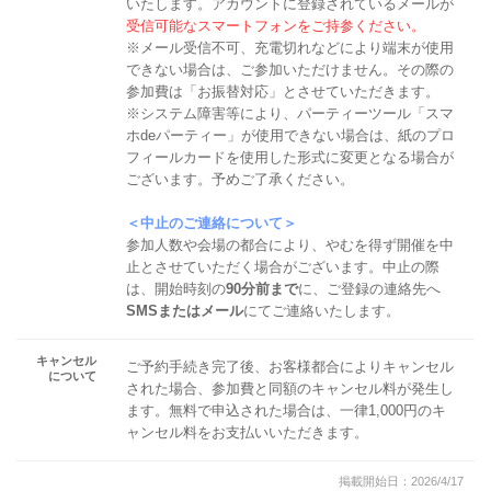
いたします。アカウントに登録されているメールが
受信可能なスマートフォンをご持参ください。
※メール受信不可、充電切れなどにより端末が使用
できない場合は、ご参加いただけません。その際の
参加費は「お振替対応」とさせていただきます。
※システム障害等により、パーティーツール「スマ
ホdeパーティー」が使用できない場合は、紙のプロ
フィールカードを使用した形式に変更となる場合が
ございます。予めご了承ください。
＜中止のご連絡について＞
参加人数や会場の都合により、やむを得ず開催を中
止とさせていただく場合がございます。中止の際
は、開始時刻の
90分前まで
に、ご登録の連絡先へ
SMSまたはメール
にてご連絡いたします。
キャンセル
ご予約手続き完了後、お客様都合によりキャンセル
について
された場合、参加費と同額のキャンセル料が発生し
ます。無料で申込された場合は、一律1,000円のキ
ャンセル料をお支払いいただきます。
掲載開始日：2026/4/17