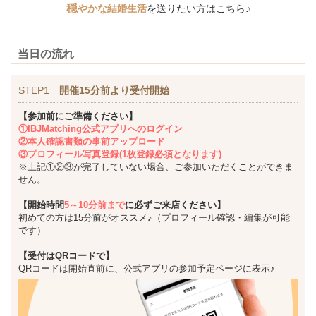
穏
やかな結婚生活
を送りたい方はこちら♪
当日の流れ
STEP1
開催15分前より受付開始
【参加前にご準備ください】
①IBJMatching公式アプリへのログイン
②本人確認書類の事前アップロード
③プロフィール写真登録(1枚登録必須となります)
※上記①②③が完了していない場合、ご参加いただくことができま
せん。
【開始時間
5～10分前まで
に必ずご来店ください】
初めての方は15分前がオススメ♪（プロフィール確認・編集が可能
です）
【受付はQRコードで】
QRコードは開始直前に、公式アプリの参加予定ページに表示♪