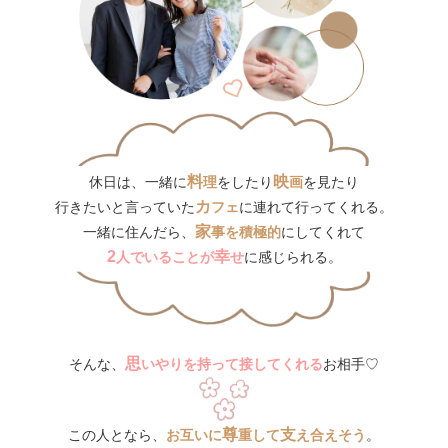
料
映
休日は、一緒に
理
をしたり
画
を見たり
カ
行きたいと言っていた
フェ
に連れて行ってくれる。
家
一緒に住んだら、
事を積極的
にしてくれて
2
幸
人でいることが
せ
に感じられる。
思
そんな、
いやりを持って接してくれる
お相手♡
尊
支
この人となら、
お互いに
重して
え合えそう
。