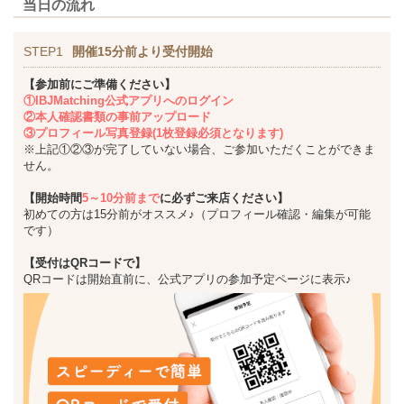
当日の流れ
STEP1
開催15分前より受付開始
【参加前にご準備ください】
①IBJMatching公式アプリへのログイン
②本人確認書類の事前アップロード
③プロフィール写真登録(1枚登録必須となります)
※上記①②③が完了していない場合、ご参加いただくことができま
せん。
【開始時間
5～10分前まで
に必ずご来店ください】
初めての方は15分前がオススメ♪（プロフィール確認・編集が可能
です）
【受付はQRコードで】
QRコードは開始直前に、公式アプリの参加予定ページに表示♪