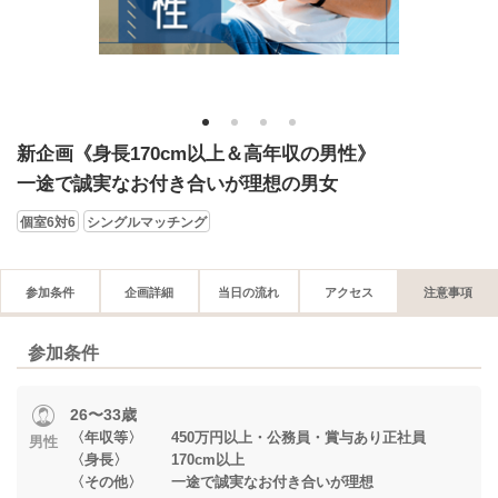
1
2
3
4
新企画《身長170cm以上＆高年収の男性》
一途で誠実なお付き合いが理想の男女
個室6対6
シングルマッチング
参加条件
企画詳細
当日の流れ
アクセス
注意事項
参加条件
26〜33歳
〈年収等〉 450万円以上・公務員・賞与あり正社員
男性
〈身長〉 170cm以上
〈その他〉 一途で誠実なお付き合いが理想