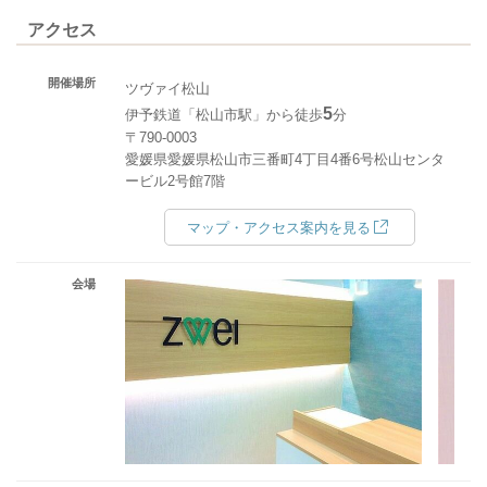
アクセス
開催場所
ツヴァイ松山
5
伊予鉄道「松山市駅」から徒歩
分
〒790-0003
愛媛県愛媛県松山市三番町4丁目4番6号松山センタ
ービル2号館7階
マップ・アクセス案内を見る
会場