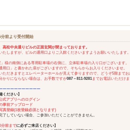
5分前より受付開始
、高松中央通りビルの正面玄関が閉まっております。
いたしますが、ビルの通用口よりご入館くださいますようお願いいたします
家」様の南側にある専用駐車場の右側に、立体駐車場の入り口がございます。
通用口」と書かれた扉がございますので、そちらからお入りくださいませ。
いただきますとエレベーターホールが見えて参りますので、どうぞ5階までお
分かりにならない場合は、お手数ですが
087－811-9281
までお電話いただけま
ーーーーーーーーーーー
備ください】
ing公式アプリへのログイン
の事前アップロード
写真登録(1枚登録必須となります)
完了していない場合、ご参加いただくことができません。
10分前まで
に必ずご来店ください】