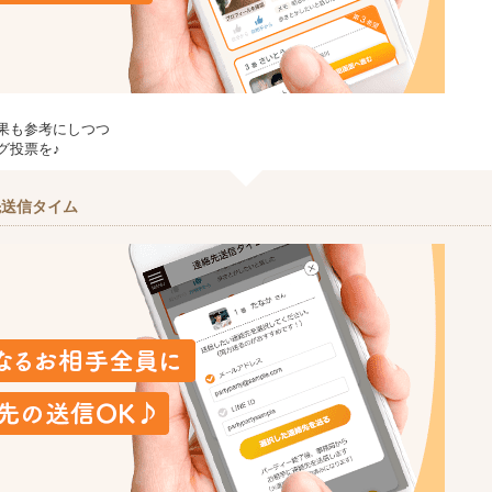
果も参考にしつつ
グ投票を♪
先送信タイム