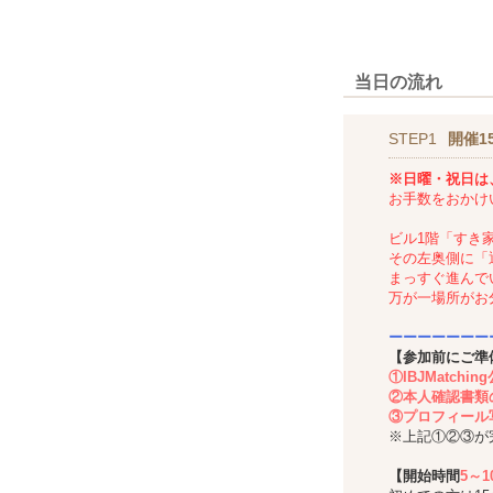
当日の流れ
STEP1
開催1
※日曜・祝日は
お手数をおかけ
ビル1階「すき
その左奥側に「
まっすぐ進んで
万が一場所がお
ーーーーーーー
【参加前にご準
①IBJMatch
②本人確認書類
③プロフィール
※上記①②③が
【開始時間
5～