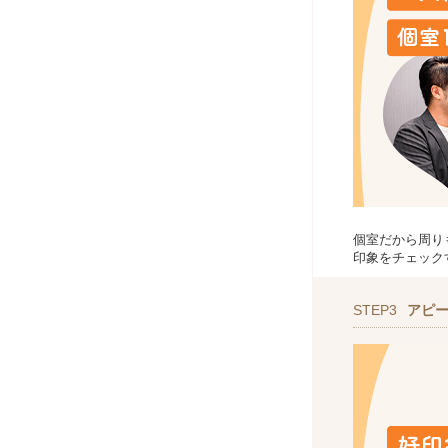
個室だから周り
印象をチェック
STEP3
アピ