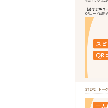
初めての方は1
【受付はQRコ
QRコードは開
STEP2
トー