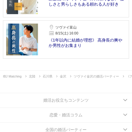
しさと男らしさもある頼れる人が好き
ツヴァイ富山
8/15(土) 16:00
《1年以内に結婚が理想》 高身長の爽や
か男性がお集まり
IBJ Matching
北陸
石川県
金沢
ツヴァイ金沢の婚活パーティー
《
婚活お役立ちコンテンツ
恋愛・婚活コラム
全国の婚活パーティー