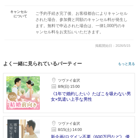
キャンセル
ご予約手続き完了後、お客様都合によりキャンセル
について
された場合、参加費と同額のキャンセル料が発生し
ます。無料で申込された場合は、一律1,000円のキ
ャンセル料をお支払いいただきます。
掲載開始日：2026/5/15
よく一緒に見られているパーティー
もっと見る
ツヴァイ金沢
8/9(日) 15:00
《1年で婚約したい》たばこを吸わない男
女×気遣い上手な男性
ツヴァイ金沢
8/15(土) 14:00
新企画/ログイン不要《600万円など》 優