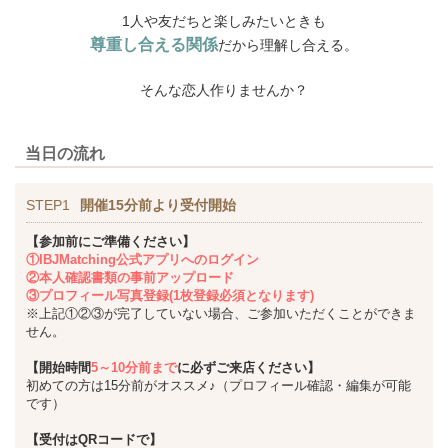
1人や友だちと楽しみたいときも
尊重し合える関係
だから理解し合える。
そんな恋人作りませんか？
当日の流れ
STEP1
開催15分前より受付開始
【参加前にご準備ください】
①IBJMatching公式アプリへのログイン
②本人確認書類の事前アップロード
③プロフィール写真登録(1枚登録必須となります)
※上記①②③が完了していない場合、ご参加いただくことができま
せん。
【開始時間
5～10分前まで
に必ずご来店ください】
初めての方は15分前がオススメ♪（プロフィール確認・編集が可能
です）
【受付はQRコードで】