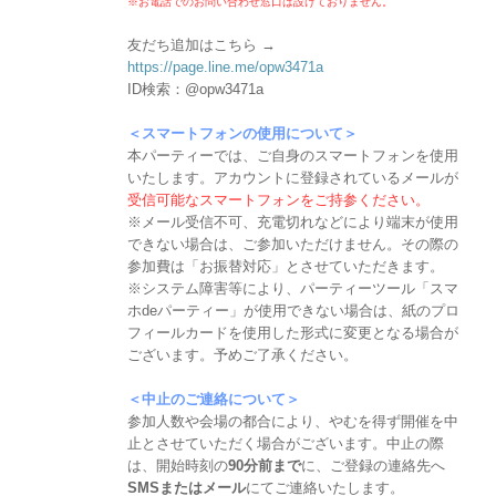
※お電話でのお問い合わせ窓口は設けておりません。
友だち追加はこちら →
https://page.line.me/opw3471a
ID検索：@opw3471a
＜スマートフォンの使用について＞
本パーティーでは、ご自身のスマートフォンを使用
いたします。アカウントに登録されているメールが
受信可能なスマートフォンをご持参ください。
※メール受信不可、充電切れなどにより端末が使用
できない場合は、ご参加いただけません。その際の
参加費は「お振替対応」とさせていただきます。
※システム障害等により、パーティーツール「スマ
ホdeパーティー」が使用できない場合は、紙のプロ
フィールカードを使用した形式に変更となる場合が
ございます。予めご了承ください。
＜中止のご連絡について＞
参加人数や会場の都合により、やむを得ず開催を中
止とさせていただく場合がございます。中止の際
は、開始時刻の
90分前まで
に、ご登録の連絡先へ
SMSまたはメール
にてご連絡いたします。