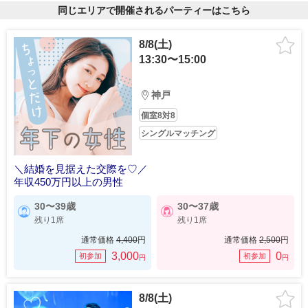
同じエリアで開催されるパーティーはこちら
8/8(土)
13:30〜15:00
神戸
個室8対8
シングルマッチング
＼結婚を見据えた交際を♡／
年収450万円以上の男性
30〜39歳
30〜37歳
残り1席
残り1席
通常価格
4,400
円
通常価格
2,500
円
3,000
0
初参加
初参加
円
円
8/8(土)