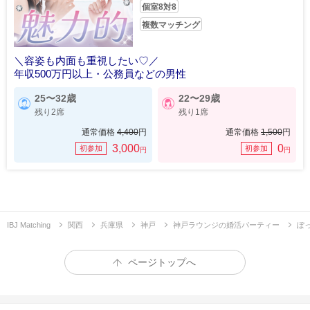
個室8対8
複数マッチング
＼容姿も内面も重視したい♡／
年収500万円以上・公務員などの男性
25〜32歳
22〜29歳
残り2席
残り1席
通常価格
4,400
円
通常価格
1,500
円
3,000
0
初参加
初参加
円
円
IBJ Matching
関西
兵庫県
神戸
神戸ラウンジの婚活パーティー
ぽ
ページトップへ