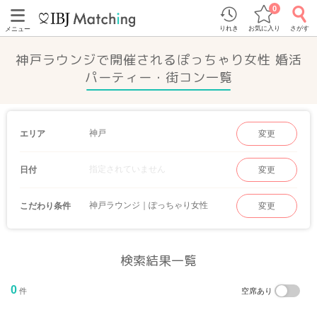
0
りれき
お気に入り
さがす
メニュー
神戸ラウンジで開催されるぽっちゃり女性 婚活
パーティー・街コン一覧
神戸
エリア
変更
指定されていません
日付
変更
神戸ラウンジ｜ぽっちゃり女性
こだわり条件
変更
検索結果一覧
0
件
空席あり