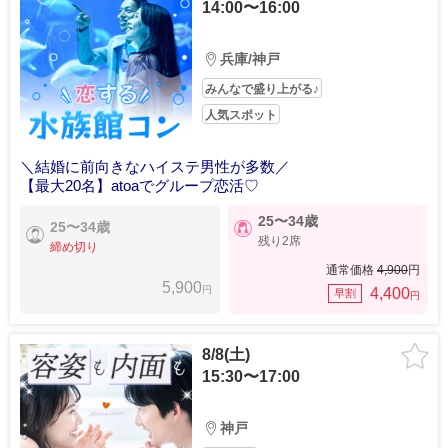
14:00〜16:00
兵庫/神戸
みんなで盛り上がる♪
人気スポット
＼結婚に前向きなハイステ男性が多数／
【最大20名】atoaでグループ恋活♡
25〜34歳
25〜34歳
残り2席
締め切り
通常価格
4,900
円
5,900
円
4,400
早割
円
8/8(土)
15:30〜17:00
神戸