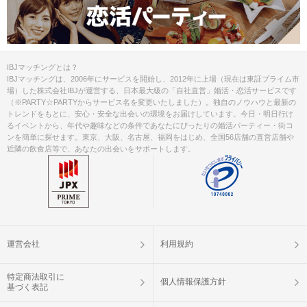
IBJマッチングとは？
IBJマッチングは、2006年にサービスを開始し、2012年に上場（現在は東証プライム市
場）した株式会社IBJが運営する、日本最大級の「自社直営」婚活・恋活サービスです
（※PARTY☆PARTYからサービス名を変更いたしました）。独自のノウハウと最新の
トレンドをもとに、安心・安全な出会いの環境をお届けしています。今日・明日行け
るイベントから、年代や趣味などの条件であなたにぴったりの婚活パーティー・街コ
ンを簡単に探せます。東京、大阪、名古屋、福岡をはじめ、全国56店舗の直営店舗や
近隣の飲食店等で、あなたの出会いをサポートします。
運営会社
利用規約
特定商法取引に
個人情報保護方針
基づく表記