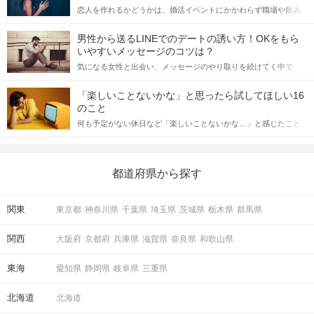
恋人を作れるかどうかは、婚活イベントにかかわらず職場や飲み
会の場で女性が話しかけて欲しい時に出すサインに、早く気づい
てアプローチできるかにも左右されます。 これから恋人作りを本
男性から送るLINEでのデートの誘い方！OKをもら
格的に始めようとしている方は、女性が異性を求めて出すサイン
いやすいメッセージのコツは？
をしっかりと理解し、正しい行動に移せるかどうかが重要。 この
気になる女性と出会い、メッセージのやり取りを続けてく中で
記事では、女性が話しかけて欲しい時に出すサインとその心理を
「この人いいな」と感じたら、次はデートに誘いたくなるもの。
詳しく解説した後、婚活イベントで実際にサインを受け取った場
しかし、中には「どう誘ったらいいの？」とお困りの男性もいら
合にどのような行動に繋げるべきかをご紹介していきます。
「楽しいことないかな」と思ったら試してほしい16
っしゃるのではないでしょうか。 そこで今回は、男性から女性へ
のこと
送るLINEでのデートの誘い方のコツをご紹介します。例文も混じ
何も予定がない休日など「楽しいことないかな…」と感じたこと
えながら解説するので、ぜひ参考にしてください。
がある人もいるのでは？ 日常が退屈に感じるなら、いますぐ楽し
いことを始めましょう！ いますぐ楽しい気分になれる対処法か
ら、恋愛・自分磨き・趣味などジャンル別の楽しいことまで、16
の楽しいことアイデアを集めました♪ いままさに楽しいことを探し
都道府県から探す
ている方は必見です。
関東
東京都
神奈川県
千葉県
埼玉県
茨城県
栃木県
群馬県
関西
大阪府
京都府
兵庫県
滋賀県
奈良県
和歌山県
東海
愛知県
静岡県
岐阜県
三重県
北海道
北海道