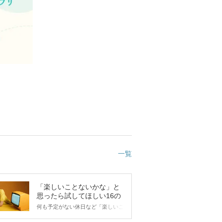
一覧
「楽しいことないかな」と
思ったら試してほしい16の
こと
何も予定がない休日など「楽しいこ
とないかな…」と感じたことがある