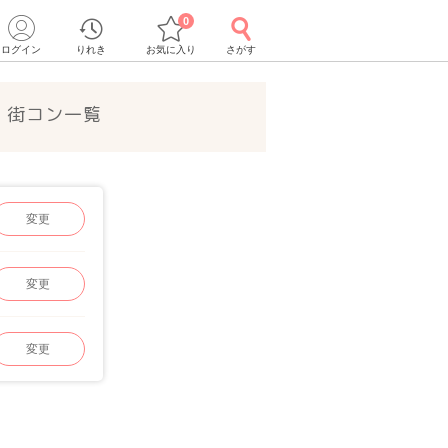
0
ログイン
りれき
お気に入り
さがす
・街コン一覧
変更
変更
変更