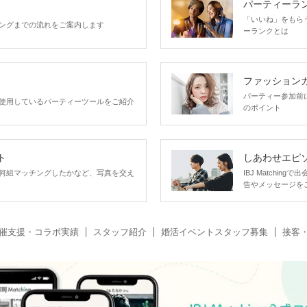
パーティーラ
「いいね」をもらうほ
ングまでの流れをご案内します
ーランクとは
ファッション
パーティー参加前
使用しているパーティーツールをご紹介
のポイント
ト
しあわせエピ
何組マッチングしたかなど、写真を交え
IBJ Matchi
告やメッセージを
催支援・コラボ実績
スタッフ紹介
婚活イベントスタッフ募集
接客