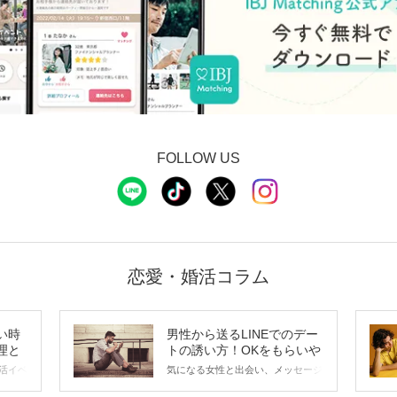
FOLLOW US
恋愛・婚活コラム
い時
男性から送るLINEでのデー
理と
トの誘い方！OKをもらいや
すいメッセージのコツは？
活イベ
気になる女性と出会い、メッセージ
会の場
のやり取りを続けてく中で「この人