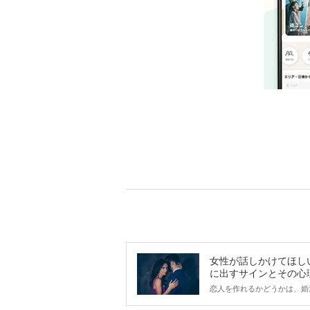
女性が話しかけてほし
に出すサインとその心
は？
恋人を作れるかどうかは、婚
ントにかかわらず職場や飲み