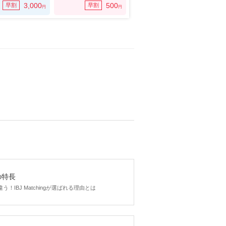
3,000
500
早割
早割
円
円
gの特長
！IBJ Matchingが選ばれる理由とは