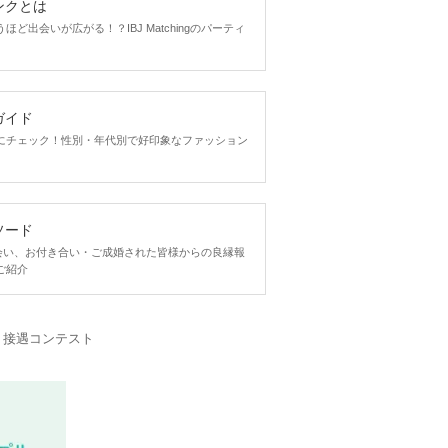
ンクとは
ど出会いが広がる！？IBJ Matchingのパーティ
ガイド
にチェック！性別・年代別で好印象なファッション
ソード
ngで出会い、お付き合い・ご成婚された皆様からの良縁報
ご紹介
・接遇コンテスト