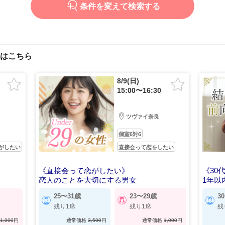
条件を変えて検索する
はこちら
8/9(日)
15:00〜16:30
ツヴァイ奈良
個室6対6
がしたい
直接会って恋をしたい
》
《直接会って恋がしたい》
《30
恋人のことを大切にする男女
1年以
25〜31歳
23〜29歳
3
残り1席
残り1席
残
1,000
円
通常価格
3,500
円
通常価格
1,000
円