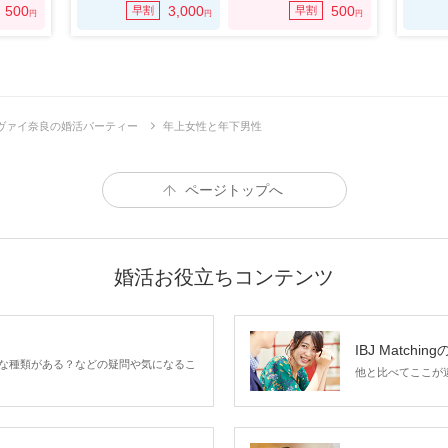
500
3,000
500
早割
早割
円
円
円
ヴァイ奈良の婚活パーティー
年上女性と年下男性
ページトップへ
婚活お役立ちコンテンツ
IBJ Matchin
な種類がある？などの疑問や気になるこ
他と比べてここが違う