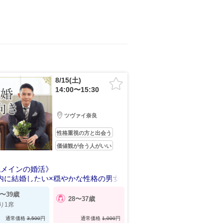
8/15(土)
14:00〜15:30
ツヴァイ奈良
性格重視の方と出会う
価値観が合う人がいい
代メインの婚活》
内に結婚したい×穏やかな性格の男女
0〜39歳
28〜37歳
り1席
通常価格
3,500
円
通常価格
1,000
円