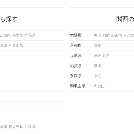
に出す
いいな」と感じたら、次はデートに
ローチ
誘いたくなるもの。 しかし、中に
 これ
は「どう誘ったらいいの？」とお困
ようと
りの男性もいらっしゃるのではない
ら探す
関西
求めて
でしょうか。 そこで今回は、男性
し、正
から女性へ送るLINEでのデートの
重要。
誘い方のコツをご紹介します。例文
大阪府
茨城県
栃木県
群馬県
梅田
難波
心斎橋
その
けて欲
も混じえながら解説するので、ぜひ
理を詳
参考にしてください。
京都府
良県
和歌山県
京都
トで実
にどの
兵庫県
神戸
姫路
ご紹介
滋賀県
草津
奈良県
奈良
和歌山県
和歌山
崎県
鹿児島県
沖縄県