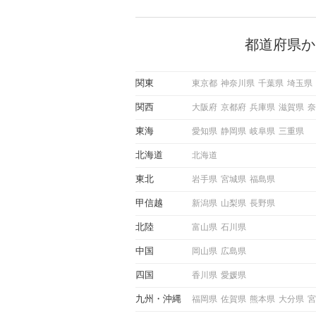
で女性が話しかけて欲しい時
サインに、早く気づいてアプ
できるかにも左右されます。
から恋人作りを本格的に始め
都道府県か
している方は、女性が異性を
出すサインをしっかりと理解
しい行動に移せるかどうかが
関東
東京都
神奈川県
千葉県
埼玉県
この記事では、女性が話しか
しい時に出すサインとその心
関西
大阪府
京都府
兵庫県
滋賀県
奈
しく解説した後、婚活イベン
際にサインを受け取った場合
東海
愛知県
静岡県
岐阜県
三重県
ような行動に繋げるべきかを
していきます。
北海道
北海道
東北
岩手県
宮城県
福島県
甲信越
新潟県
山梨県
長野県
北陸
富山県
石川県
中国
岡山県
広島県
四国
香川県
愛媛県
九州
沖縄
福岡県
佐賀県
熊本県
大分県
宮