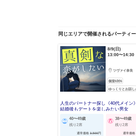
同じエリアで開催されるパーティー
8/9(日)
13:00〜14:30
ツヴァイ奈良
個室6対6
ゆっくりとお話し
人生のパートナー探し《40代メイン
結婚後もデートを楽しみたい男女
40〜49歳
38〜49歳
残り2席
残り2席
通常価格
3,500
円
通常価格