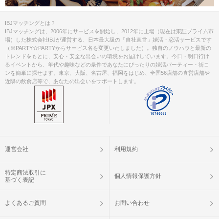
IBJマッチングとは？
IBJマッチングは、2006年にサービスを開始し、2012年に上場（現在は東証プライム市
場）した株式会社IBJが運営する、日本最大級の「自社直営」婚活・恋活サービスです
（※PARTY☆PARTYからサービス名を変更いたしました）。独自のノウハウと最新の
トレンドをもとに、安心・安全な出会いの環境をお届けしています。今日・明日行け
るイベントから、年代や趣味などの条件であなたにぴったりの婚活パーティー・街コ
ンを簡単に探せます。東京、大阪、名古屋、福岡をはじめ、全国56店舗の直営店舗や
近隣の飲食店等で、あなたの出会いをサポートします。
運営会社
利用規約
特定商法取引に
個人情報保護方針
基づく表記
よくあるご質問
お問い合わせ