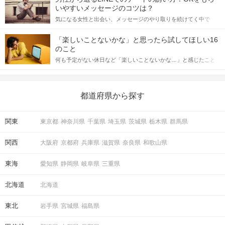
格的に始めようとしている方は、女性が異性を求めて出すサイン
いやすいメッセージのコツは？
をしっかりと理解し、正しい行動に移せるかどうかが重要。 この
気になる女性と出会い、メッセージのやり取りを続けてく中で
記事では、女性が話しかけて欲しい時に出すサインとその心理を
「この人いいな」と感じたら、次はデートに誘いたくなるもの。
詳しく解説した後、婚活イベントで実際にサインを受け取った場
しかし、中には「どう誘ったらいいの？」とお困りの男性もいら
合にどのような行動に繋げるべきかをご紹介していきます。
「楽しいことないかな」と思ったら試してほしい16
っしゃるのではないでしょうか。 そこで今回は、男性から女性へ
のこと
送るLINEでのデートの誘い方のコツをご紹介します。例文も混じ
何も予定がない休日など「楽しいことないかな…」と感じたこと
えながら解説するので、ぜひ参考にしてください。
がある人もいるのでは？ 日常が退屈に感じるなら、いますぐ楽し
いことを始めましょう！ いますぐ楽しい気分になれる対処法か
ら、恋愛・自分磨き・趣味などジャンル別の楽しいことまで、16
の楽しいことアイデアを集めました♪ いままさに楽しいことを探し
都道府県から探す
ている方は必見です。
関東
東京都
神奈川県
千葉県
埼玉県
茨城県
栃木県
群馬県
関西
大阪府
京都府
兵庫県
滋賀県
奈良県
和歌山県
東海
愛知県
静岡県
岐阜県
三重県
北海道
北海道
東北
岩手県
宮城県
福島県