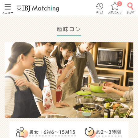
0
りれき
お気に入り
さがす
メニュー
趣味コン