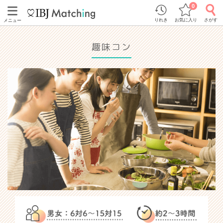
0
りれき
お気に入り
さがす
メニュー
趣味コン