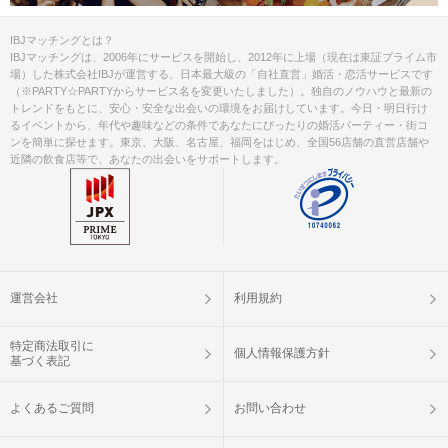
IBJマッチングとは？
IBJマッチングは、2006年にサービスを開始し、2012年に上場（現在は東証プライム市
場）した株式会社IBJが運営する、日本最大級の「自社直営」婚活・恋活サービスです
（※PARTY☆PARTYからサービス名を変更いたしました）。独自のノウハウと最新の
トレンドをもとに、安心・安全な出会いの環境をお届けしています。今日・明日行け
るイベントから、年代や趣味などの条件であなたにぴったりの婚活パーティー・街コ
ンを簡単に探せます。東京、大阪、名古屋、福岡をはじめ、全国56店舗の直営店舗や
近隣の飲食店等で、あなたの出会いをサポートします。
運営会社
利用規約
特定商法取引に
個人情報保護方針
基づく表記
よくあるご質問
お問い合わせ