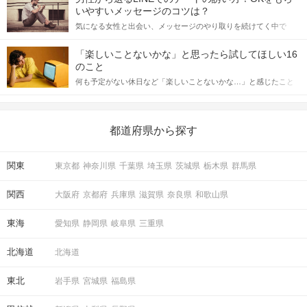
格的に始めようとしている方は、女性が異性を求めて出すサイン
いやすいメッセージのコツは？
をしっかりと理解し、正しい行動に移せるかどうかが重要。 この
気になる女性と出会い、メッセージのやり取りを続けてく中で
記事では、女性が話しかけて欲しい時に出すサインとその心理を
「この人いいな」と感じたら、次はデートに誘いたくなるもの。
詳しく解説した後、婚活イベントで実際にサインを受け取った場
しかし、中には「どう誘ったらいいの？」とお困りの男性もいら
合にどのような行動に繋げるべきかをご紹介していきます。
「楽しいことないかな」と思ったら試してほしい16
っしゃるのではないでしょうか。 そこで今回は、男性から女性へ
のこと
送るLINEでのデートの誘い方のコツをご紹介します。例文も混じ
何も予定がない休日など「楽しいことないかな…」と感じたこと
えながら解説するので、ぜひ参考にしてください。
がある人もいるのでは？ 日常が退屈に感じるなら、いますぐ楽し
いことを始めましょう！ いますぐ楽しい気分になれる対処法か
ら、恋愛・自分磨き・趣味などジャンル別の楽しいことまで、16
の楽しいことアイデアを集めました♪ いままさに楽しいことを探し
都道府県から探す
ている方は必見です。
関東
東京都
神奈川県
千葉県
埼玉県
茨城県
栃木県
群馬県
関西
大阪府
京都府
兵庫県
滋賀県
奈良県
和歌山県
東海
愛知県
静岡県
岐阜県
三重県
北海道
北海道
東北
岩手県
宮城県
福島県