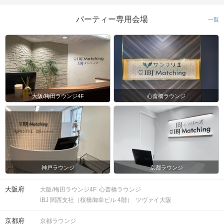
パーティー専用会場
一覧
大阪/梅田ラウンジ4F
心斎橋ラウンジ
神戸ラウンジ
京都ラウンジ
大阪府
大阪/梅田ラウンジ4F
心斎橋ラウンジ
IBJ 関西支社（桜橋御幸ビル 4階）
ツヴァイ大阪
京都府
京都ラウンジ