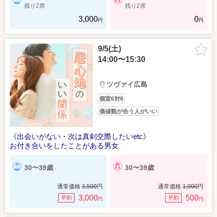
残り2席
残り2席
3,000
0
円
円
9/5(土)
14:00〜15:30
ツヴァイ広島
個室6対6
価値観が合う人がいい
《出会いがない・次は真剣交際したいetc》
お付き合いをしたことがある男女
30〜39歳
30〜39歳
通常価格
3,500
円
通常価格
1,000
円
3,000
500
早割
早割
円
円