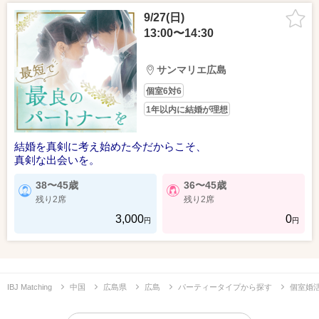
9/27(日)
13:00〜14:30
サンマリエ広島
個室6対6
1年以内に結婚が理想
結婚を真剣に考え始めた今だからこそ、
真剣な出会いを。
38〜45歳
36〜45歳
残り2席
残り2席
3,000
0
円
円
IBJ Matching
中国
広島県
広島
パーティータイプから探す
個室婚