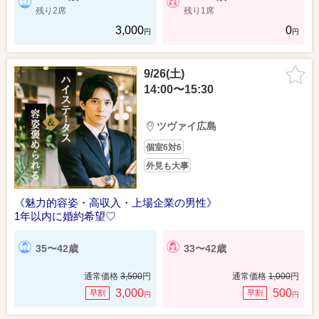
残り2席
残り1席
3,000
0
円
円
9/26(土)
14:00〜15:30
ツヴァイ広島
個室6対6
外見も大事
《魅力的容姿・高収入・上場企業の男性》
1年以内に婚約希望♡
35〜42歳
33〜42歳
通常価格
3,500
円
通常価格
1,000
円
3,000
500
早割
早割
円
円