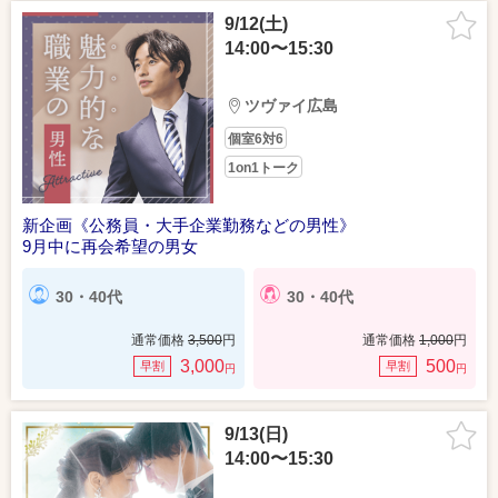
9/12(土)
14:00〜15:30
ツヴァイ広島
個室6対6
1on1トーク
新企画《公務員・大手企業勤務などの男性》
9月中に再会希望の男女
30・40代
30・40代
通常価格
3,500
円
通常価格
1,000
円
3,000
500
早割
早割
円
円
9/13(日)
14:00〜15:30