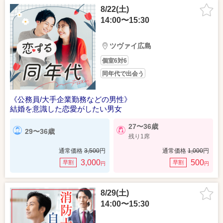
8/22(土)
14:00〜15:30
ツヴァイ広島
個室6対6
同年代で出会う
《公務員/大手企業勤務などの男性》
結婚を意識した恋愛がしたい男女
27〜36歳
29〜36歳
残り1席
通常価格
3,500
円
通常価格
1,000
円
3,000
500
早割
早割
円
円
8/29(土)
14:00〜15:30