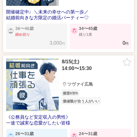
開催確定中♩＼未来の幸せへの第一歩／
結婚前向きな方限定の婚活パーティー♡
36〜46歳
34〜45歳
締め切り
残り1席
3,000
0
円
円
8/15(土)
14:00〜15:30
ツヴァイ広島
個室6対6
価値観が合う人がいい
《公務員など安定収入の男性》
一途で誠実な恋愛がしたい皆様
26〜31歳
24〜31歳