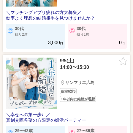
＼マッチングアプリ疲れの方大募集／
効率よく理想の結婚相手を見つけませんか？
30代
30代
残り2席
残り1席
3,000
0
円
円
9/5(土)
14:00〜15:30
サンマリエ広島
個室6対6
1年以内に結婚が理想
＼幸せへの第一歩♩／
真剣交際希望の方限定の婚活パーティー
29〜42歳
27〜39歳