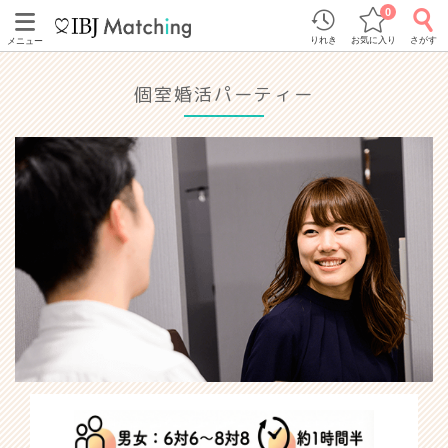
0
りれき
お気に入り
さがす
メニュー
個室婚活パーティー