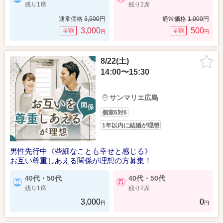
残り1席
残り2席
通常価格
3,500
円
通常価格
1,000
円
3,000
500
早割
早割
円
円
8/22(土)
14:00〜15:30
サンマリエ広島
個室6対6
1年以内に結婚が理想
男性先行中《些細なことも幸せと感じる》
お互い尊重しあえる関係が理想の方募集！
40代・50代
40代・50代
残り1席
残り2席
3,000
0
円
円