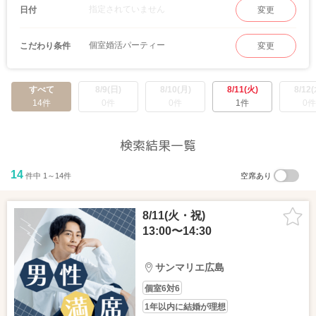
指定されていません
日付
変更
個室婚活パーティー
こだわり条件
変更
すべて
8/9(日)
8/10(月)
8/11(火)
8/12(
14件
0件
0件
1件
0件
検索結果一覧
14
件中 1～14件
空席あり
8/11(火・祝)
13:00〜14:30
サンマリエ広島
個室6対6
1年以内に結婚が理想