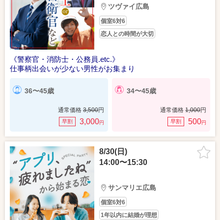
ツヴァイ広島
個室6対6
恋人との時間が大切
《警察官・消防士・公務員.etc.》
仕事柄出会いが少ない男性がお集まり
36〜45歳
34〜45歳
通常価格
3,500
円
通常価格
1,000
円
3,000
500
早割
早割
円
円
8/30(日)
14:00〜15:30
サンマリエ広島
個室6対6
1年以内に結婚が理想