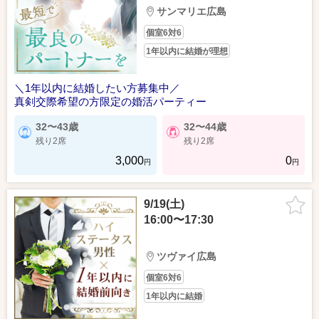
サンマリエ広島
個室6対6
1年以内に結婚が理想
＼1年以内に結婚したい方募集中／
真剣交際希望の方限定の婚活パーティー
32〜43歳
32〜44歳
残り2席
残り2席
3,000
0
円
円
9/19(土)
16:00〜17:30
ツヴァイ広島
個室6対6
1年以内に結婚