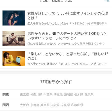
恋愛・婚活コラム
一覧
女性が話しかけてほしい時に出すサインとその心理
とは？
恋人を作れるかどうかは、婚活イベントにかかわらず職場や飲み
会の場で女性が話しかけて欲しい時に出すサインに、早く気づい
てアプローチできるかにも左右されます。 これから恋人作りを本
男性から送るLINEでのデートの誘い方！OKをもら
格的に始めようとしている方は、女性が異性を求めて出すサイン
いやすいメッセージのコツは？
をしっかりと理解し、正しい行動に移せるかどうかが重要。 この
気になる女性と出会い、メッセージのやり取りを続けてく中で
記事では、女性が話しかけて欲しい時に出すサインとその心理を
「この人いいな」と感じたら、次はデートに誘いたくなるもの。
詳しく解説した後、婚活イベントで実際にサインを受け取った場
しかし、中には「どう誘ったらいいの？」とお困りの男性もいら
合にどのような行動に繋げるべきかをご紹介していきます。
「楽しいことないかな」と思ったら試してほしい16
っしゃるのではないでしょうか。 そこで今回は、男性から女性へ
のこと
送るLINEでのデートの誘い方のコツをご紹介します。例文も混じ
何も予定がない休日など「楽しいことないかな…」と感じたこと
えながら解説するので、ぜひ参考にしてください。
がある人もいるのでは？ 日常が退屈に感じるなら、いますぐ楽し
いことを始めましょう！ いますぐ楽しい気分になれる対処法か
ら、恋愛・自分磨き・趣味などジャンル別の楽しいことまで、16
の楽しいことアイデアを集めました♪ いままさに楽しいことを探し
都道府県から探す
ている方は必見です。
関東
東京都
神奈川県
千葉県
埼玉県
茨城県
栃木県
群馬県
関西
大阪府
京都府
兵庫県
滋賀県
奈良県
和歌山県