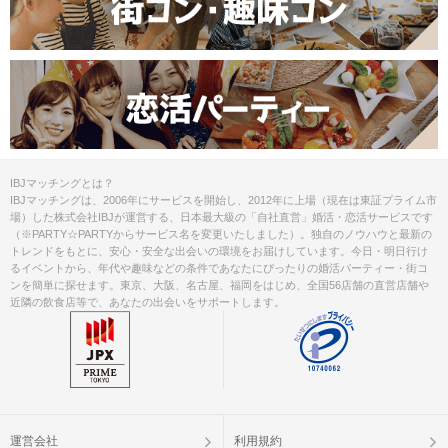
IBJマッチングとは？
IBJマッチングは、2006年にサービスを開始し、2012年に上場（現在は東証プライム市
場）した株式会社IBJが運営する、日本最大級の「自社直営」婚活・恋活サービスです
（※PARTY☆PARTYからサービス名を変更いたしました）。独自のノウハウと最新の
トレンドをもとに、安心・安全な出会いの環境をお届けしています。今日・明日行け
るイベントから、年代や趣味などの条件であなたにぴったりの婚活パーティー・街コ
ンを簡単に探せます。東京、大阪、名古屋、福岡をはじめ、全国56店舗の直営店舗や
近隣の飲食店等で、あなたの出会いをサポートします。
運営会社
利用規約