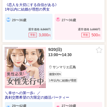
《恋人を大切にする自信がある》
1年以内に結婚が理想の男女
29〜36歳
27〜36歳
通常価格
3,500
円
通常価格
1,000
円
3,000
500
早割
早割
円
円
9/20(日)
13:00〜14:30
サンマリエ広島
個室6対6
1年以内に結婚が理想
＼幸せへの第一歩♩／
真剣交際希望の方限定の婚活パーティー
29〜42歳
27〜39歳