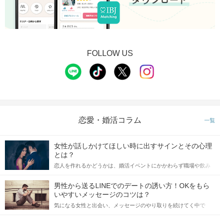
FOLLOW US
恋愛・婚活コラム
一覧
女性が話しかけてほしい時に出すサインとその心理
とは？
恋人を作れるかどうかは、婚活イベントにかかわらず職場や飲み
会の場で女性が話しかけて欲しい時に出すサインに、早く気づい
てアプローチできるかにも左右されます。 これから恋人作りを本
男性から送るLINEでのデートの誘い方！OKをもら
格的に始めようとしている方は、女性が異性を求めて出すサイン
いやすいメッセージのコツは？
をしっかりと理解し、正しい行動に移せるかどうかが重要。 この
気になる女性と出会い、メッセージのやり取りを続けてく中で
記事では、女性が話しかけて欲しい時に出すサインとその心理を
「この人いいな」と感じたら、次はデートに誘いたくなるもの。
詳しく解説した後、婚活イベントで実際にサインを受け取った場