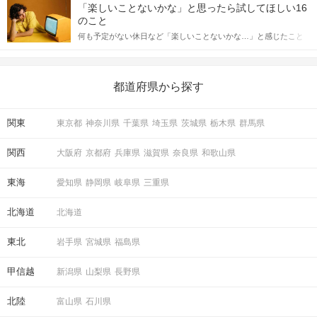
しかし、中には「どう誘ったらいいの？」とお困りの男性もいら
合にどのような行動に繋げるべきかをご紹介していきます。
「楽しいことないかな」と思ったら試してほしい16
っしゃるのではないでしょうか。 そこで今回は、男性から女性へ
のこと
送るLINEでのデートの誘い方のコツをご紹介します。例文も混じ
何も予定がない休日など「楽しいことないかな…」と感じたこと
えながら解説するので、ぜひ参考にしてください。
がある人もいるのでは？ 日常が退屈に感じるなら、いますぐ楽し
いことを始めましょう！ いますぐ楽しい気分になれる対処法か
ら、恋愛・自分磨き・趣味などジャンル別の楽しいことまで、16
の楽しいことアイデアを集めました♪ いままさに楽しいことを探し
都道府県から探す
ている方は必見です。
関東
東京都
神奈川県
千葉県
埼玉県
茨城県
栃木県
群馬県
関西
大阪府
京都府
兵庫県
滋賀県
奈良県
和歌山県
東海
愛知県
静岡県
岐阜県
三重県
北海道
北海道
東北
岩手県
宮城県
福島県
甲信越
新潟県
山梨県
長野県
北陸
富山県
石川県