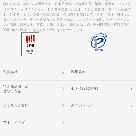
場）した株式会社IBJが運営する、日本最大級の「自社直営」婚活・恋活サービスです
（※PARTY☆PARTYからサービス名を変更いたしました）。独自のノウハウと最新の
トレンドをもとに、安心・安全な出会いの環境をお届けしています。今日・明日行け
るイベントから、年代や趣味などの条件であなたにぴったりの婚活パーティー・街コ
ンを簡単に探せます。東京、大阪、名古屋、福岡をはじめ、全国56店舗の直営店舗や
近隣の飲食店等で、あなたの出会いをサポートします。
運営会社
利用規約
特定商法取引に
個人情報保護方針
基づく表記
よくあるご質問
お問い合わせ
サイトマップ