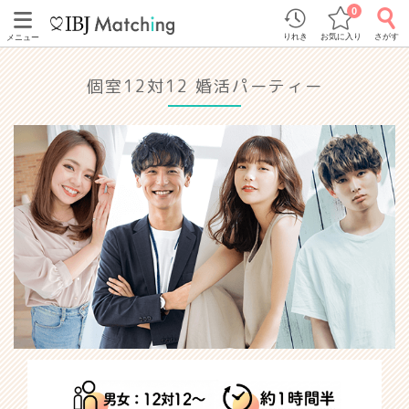
0
りれき
お気に入り
さがす
メニュー
個室12対12 婚活パーティー