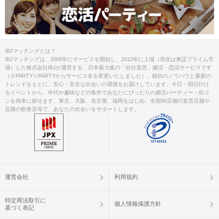
IBJマッチングとは？
IBJマッチングは、2006年にサービスを開始し、2012年に上場（現在は東証プライム市
場）した株式会社IBJが運営する、日本最大級の「自社直営」婚活・恋活サービスです
（※PARTY☆PARTYからサービス名を変更いたしました）。独自のノウハウと最新の
トレンドをもとに、安心・安全な出会いの環境をお届けしています。今日・明日行け
るイベントから、年代や趣味などの条件であなたにぴったりの婚活パーティー・街コ
ンを簡単に探せます。東京、大阪、名古屋、福岡をはじめ、全国56店舗の直営店舗や
近隣の飲食店等で、あなたの出会いをサポートします。
運営会社
利用規約
特定商法取引に
個人情報保護方針
基づく表記