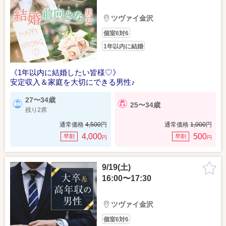
ツヴァイ金沢
個室6対6
1年以内に結婚
《1年以内に結婚したい皆様♡》
安定収入＆家庭を大切にできる男性♪
27〜34歳
25〜34歳
残り2席
通常価格
4,500
円
通常価格
1,000
円
4,000
500
早割
早割
円
円
9/19(土)
16:00〜17:30
ツヴァイ金沢
個室6対6