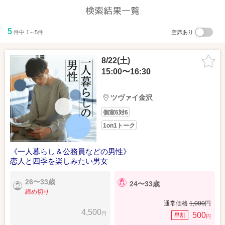
検索結果一覧
5
件中 1～5件
空席あり
8/22(土)
15:00〜16:30
ツヴァイ金沢
個室6対6
1on1トーク
《一人暮らし＆公務員などの男性》
恋人と四季を楽しみたい男女
26〜33歳
24〜33歳
締め切り
通常価格
1,000
円
4,500
円
500
早割
円