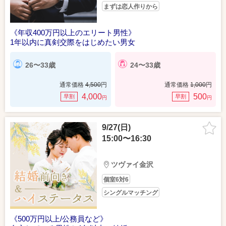
まずは恋人作りから
《年収400万円以上のエリート男性》
1年以内に真剣交際をはじめたい男女
26〜33歳
24〜33歳
通常価格
4,500
円
通常価格
1,000
円
4,000
500
早割
早割
円
円
9/27(日)
15:00〜16:30
ツヴァイ金沢
個室6対6
シングルマッチング
《500万円以上/公務員など》