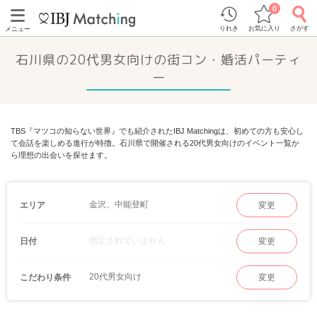
0
りれき
お気に入り
さがす
メニュー
石川県の20代男女向けの街コン・婚活パーティ
ー
TBS『マツコの知らない世界』でも紹介されたIBJ Matchingは、初めての方も安心し
て会話を楽しめる進行が特徴。石川県で開催される20代男女向けのイベント一覧か
ら理想の出会いを探せます。
金沢、中能登町
エリア
変更
指定されていません
日付
変更
20代男女向け
こだわり条件
変更