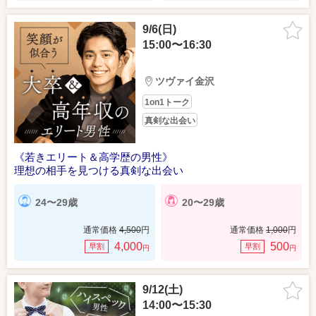
9/6(日)
15:00〜16:30
ツヴァイ金沢
1on1トーク
真剣な出会い
《若きエリート＆高学歴の男性》
理想の相手を見つける真剣な出会い
24〜29歳
20〜29歳
通常価格
4,500
円
通常価格
1,000
円
4,000
500
早割
早割
円
円
9/12(土)
14:00〜15:30