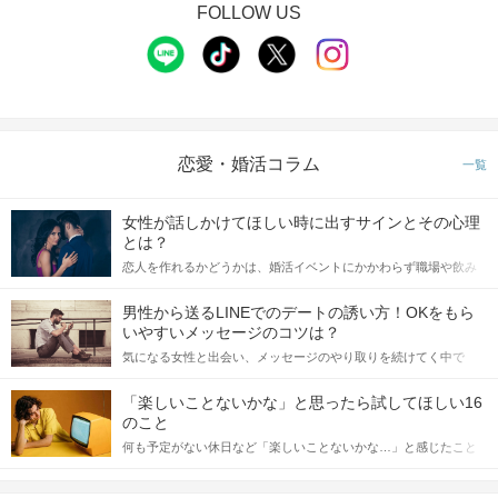
FOLLOW US
恋愛・婚活コラム
一覧
女性が話しかけてほしい時に出すサインとその心理
とは？
恋人を作れるかどうかは、婚活イベントにかかわらず職場や飲み
会の場で女性が話しかけて欲しい時に出すサインに、早く気づい
てアプローチできるかにも左右されます。 これから恋人作りを本
男性から送るLINEでのデートの誘い方！OKをもら
格的に始めようとしている方は、女性が異性を求めて出すサイン
いやすいメッセージのコツは？
をしっかりと理解し、正しい行動に移せるかどうかが重要。 この
気になる女性と出会い、メッセージのやり取りを続けてく中で
記事では、女性が話しかけて欲しい時に出すサインとその心理を
「この人いいな」と感じたら、次はデートに誘いたくなるもの。
詳しく解説した後、婚活イベントで実際にサインを受け取った場
しかし、中には「どう誘ったらいいの？」とお困りの男性もいら
合にどのような行動に繋げるべきかをご紹介していきます。
「楽しいことないかな」と思ったら試してほしい16
っしゃるのではないでしょうか。 そこで今回は、男性から女性へ
のこと
送るLINEでのデートの誘い方のコツをご紹介します。例文も混じ
何も予定がない休日など「楽しいことないかな…」と感じたこと
えながら解説するので、ぜひ参考にしてください。
がある人もいるのでは？ 日常が退屈に感じるなら、いますぐ楽し
いことを始めましょう！ いますぐ楽しい気分になれる対処法か