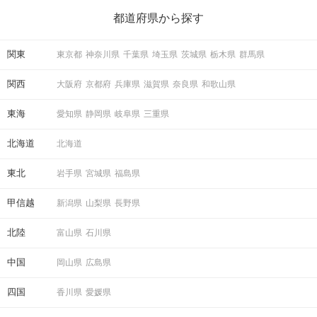
ら、恋愛・自分磨き・趣味などジャンル別の楽しいことまで、16
の楽しいことアイデアを集めました♪ いままさに楽しいことを探し
都道府県から探す
ている方は必見です。
関東
東京都
神奈川県
千葉県
埼玉県
茨城県
栃木県
群馬県
関西
大阪府
京都府
兵庫県
滋賀県
奈良県
和歌山県
東海
愛知県
静岡県
岐阜県
三重県
北海道
北海道
東北
岩手県
宮城県
福島県
甲信越
新潟県
山梨県
長野県
北陸
富山県
石川県
中国
岡山県
広島県
四国
香川県
愛媛県