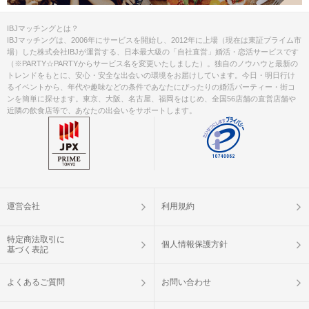
IBJマッチングとは？
IBJマッチングは、2006年にサービスを開始し、2012年に上場（現在は東証プライム市
場）した株式会社IBJが運営する、日本最大級の「自社直営」婚活・恋活サービスです
（※PARTY☆PARTYからサービス名を変更いたしました）。独自のノウハウと最新の
トレンドをもとに、安心・安全な出会いの環境をお届けしています。今日・明日行け
るイベントから、年代や趣味などの条件であなたにぴったりの婚活パーティー・街コ
ンを簡単に探せます。東京、大阪、名古屋、福岡をはじめ、全国56店舗の直営店舗や
近隣の飲食店等で、あなたの出会いをサポートします。
運営会社
利用規約
特定商法取引に
個人情報保護方針
基づく表記
よくあるご質問
お問い合わせ