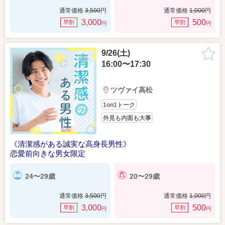
通常価格
3,500
円
通常価格
1,000
円
3,000
500
早割
早割
円
円
9/26(土)
16:00〜17:30
ツヴァイ高松
1on1トーク
外見も内面も大事
《清潔感がある誠実な高身長男性》
恋愛前向きな男女限定
24〜29歳
20〜29歳
通常価格
3,500
円
通常価格
1,000
円
3,000
500
早割
早割
円
円