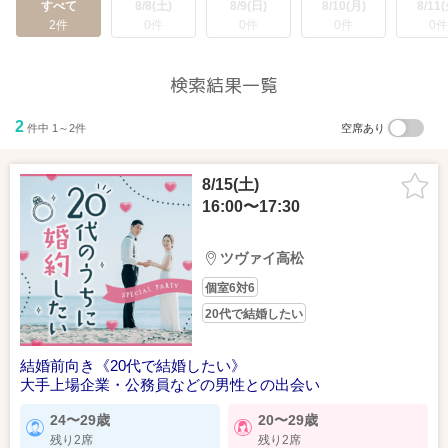
すべて
8/8(土)
8/9(日)
8/10(月)
8/11(
2件
0件
0件
0件
0件
検索結果一覧
2
件中 1～2件
空席あり
8/15(土)
16:00〜17:30
ツヴァイ高松
個室6対6
20代で結婚したい
結婚前向き《20代で結婚したい》
大手上場企業・公務員などの男性との出会い
24〜29歳
20〜29歳
残り2席
残り2席