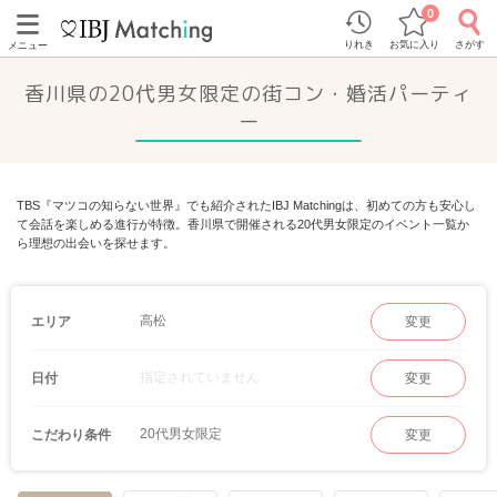
0
りれき
お気に入り
さがす
メニュー
香川県の20代男女限定の街コン・婚活パーティ
ー
TBS『マツコの知らない世界』でも紹介されたIBJ Matchingは、初めての方も安心し
て会話を楽しめる進行が特徴。香川県で開催される20代男女限定のイベント一覧か
ら理想の出会いを探せます。
高松
エリア
変更
指定されていません
日付
変更
20代男女限定
こだわり条件
変更