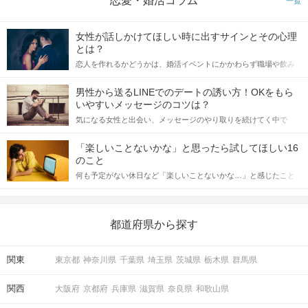
恋愛・婚活コラム
一覧
女性が話しかけてほしい時に出すサインとその心理
とは？
恋人を作れるかどうかは、婚活イベントにかかわらず職場や飲み
会の場で女性が話しかけて欲しい時に出すサインに、早く気づい
てアプローチできるかにも左右されます。 これから恋人作りを本
男性から送るLINEでのデートの誘い方！OKをもら
格的に始めようとしている方は、女性が異性を求めて出すサイン
いやすいメッセージのコツは？
をしっかりと理解し、正しい行動に移せるかどうかが重要。 この
気になる女性と出会い、メッセージのやり取りを続けてく中で
記事では、女性が話しかけて欲しい時に出すサインとその心理を
「この人いいな」と感じたら、次はデートに誘いたくなるもの。
詳しく解説した後、婚活イベントで実際にサインを受け取った場
しかし、中には「どう誘ったらいいの？」とお困りの男性もいら
合にどのような行動に繋げるべきかをご紹介していきます。
「楽しいことないかな」と思ったら試してほしい16
っしゃるのではないでしょうか。 そこで今回は、男性から女性へ
のこと
送るLINEでのデートの誘い方のコツをご紹介します。例文も混じ
何も予定がない休日など「楽しいことないかな…」と感じたこと
えながら解説するので、ぜひ参考にしてください。
がある人もいるのでは？ 日常が退屈に感じるなら、いますぐ楽し
いことを始めましょう！ いますぐ楽しい気分になれる対処法か
ら、恋愛・自分磨き・趣味などジャンル別の楽しいことまで、16
の楽しいことアイデアを集めました♪ いままさに楽しいことを探し
都道府県から探す
ている方は必見です。
関東
東京都
神奈川県
千葉県
埼玉県
茨城県
栃木県
群馬県
関西
大阪府
京都府
兵庫県
滋賀県
奈良県
和歌山県