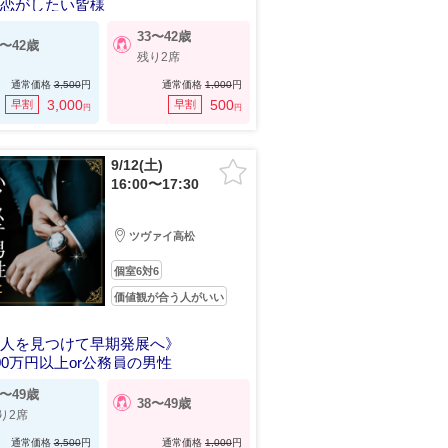
な恋がしたい皆様
33〜42歳
5〜42歳
残り2席
通常価格
3,500
円
通常価格
1,000
円
3,000
500
早割
早割
円
円
9/12(土)
16:00〜17:30
ツヴァイ高松
個室6対6
価値観が合う人がいい
い人を見つけて早期発展へ》
00万円以上or公務員の男性
0〜49歳
38〜49歳
り2席
通常価格
3,500
円
通常価格
1,000
円