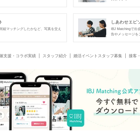
ト
しあわせエピ
何組マッチングしたかなど、写真を交え
IBJ Matchi
告やメッセージを
催支援・コラボ実績
スタッフ紹介
婚活イベントスタッフ募集
接客