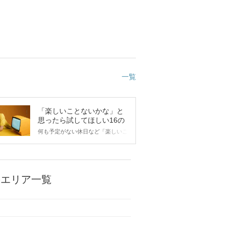
一覧
「楽しいことないかな」と
思ったら試してほしい16の
こと
何も予定がない休日など「楽しいこ
とないかな…」と感じたことがある
人もいるのでは？ 日常が退屈に感
じるなら、いますぐ楽しいことを始
めましょう！ いますぐ楽しい気分
になれる対処法から、恋愛・自分磨
のエリア一覧
き・趣味などジャンル別の楽しいこ
とまで、16の楽しいことアイデア
を集めました♪ いままさに楽しいこ
とを探している方は必見です。