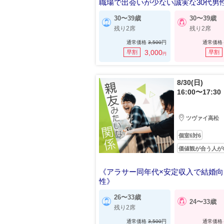
職場で出会いが少ない誠実な30代男
30〜39歳
30〜39歳
残り2席
残り2席
通常価格
3,500
円
通常価格
3,000
早割
早割
円
8/30(日)
16:00〜17:30
ツヴァイ高松
個室6対6
価値観が合う人が
《アラサー同年代×安定収入で結婚向
性》
親友みたいな関係が理想の男女
26〜33歳
24〜33歳
残り2席
通常価格
3,500
円
通常価格