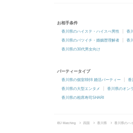
お相手条件
香川県のハイステ・ハイスぺ男性
香
香川県のバツイチ・婚姻歴理解者
香
香川県の30代男女向け
パーティータイプ
香川県の個室8対8 婚活パーティー
香
香川県の大型エンタメ
香川県のオン
香川県の相席寿司SHARI
IBJ Matching
四国
香川県
香川県のハ