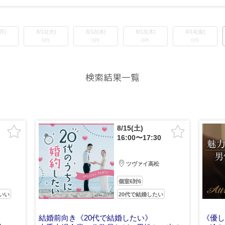
(月)
8/11(火)
8/12(水)
8/13(木)
8/14(金)
件
0件
0件
0件
0件
検索結果一覧
8/15(土)
16:00〜17:30
ツヴァイ高松
個室6対6
いい
20代で結婚したい
結婚前向き《20代で結婚したい》
《優