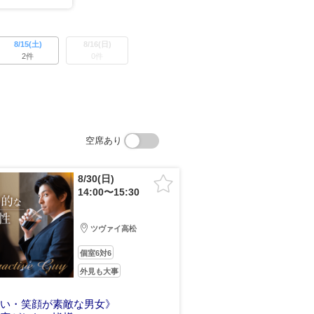
8/15(土)
8/16(日)
2件
0件
空席あり
8/30(日)
14:00〜15:30
ツヴァイ高松
個室6対6
外見も大事
しい・笑顔が素敵な男女》