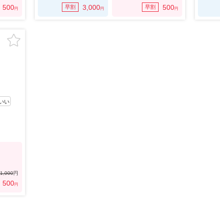
500
3,000
500
早割
早割
円
円
円
いい
1,000
円
500
円