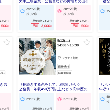
性
大手上場企業・公務員などの男性との出会
一途
い
24〜29歳
20〜29歳
3
残り2席
残り2席
1,000
円
通常価格
3,500
円
通常価格
1,000
円
500
3,000
500
早割
早割
円
円
円
9/12(土)
14:00〜15:30
ツヴァイ高松
個室6対6
いい
結婚前向き
き男
《長続きする恋をして、結婚したい》
《い
公務員・年収450万円以上など＆高学歴の男
年収5
性
4
29〜36歳
27〜36歳
残
1,000
円
通常価格
3,500
円
通常価格
1,000
円