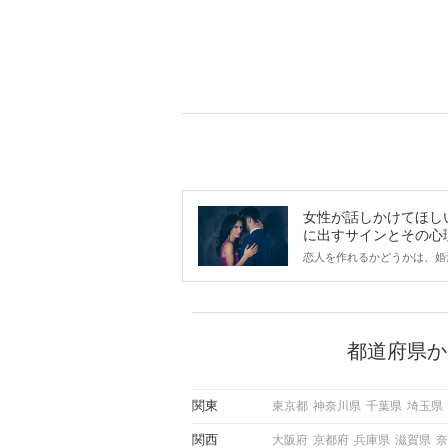
女性が話しかけてほし
に出すサインとその心
は？
恋人を作れるかどうかは、婚
ントにかかわらず職場や飲み
で女性が話しかけて欲しい時
サインに、早く気づいてアプ
できるかにも左右されます。
から恋人作りを本格的に始め
都道府県か
している方は、女性が異性を
出すサインをしっかりと理解
しい行動に移せるかどうかが
関東
東京都
神奈川県
千葉県
埼玉県
この記事では、女性が話しか
しい時に出すサインとその心
関西
大阪府
京都府
兵庫県
滋賀県
奈
しく解説した後、婚活イベン