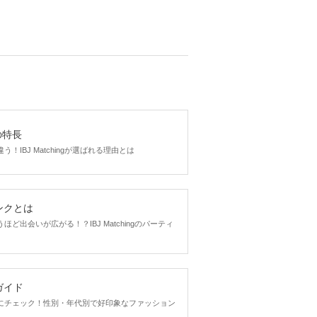
gの特長
！IBJ Matchingが選ばれる理由とは
ンクとは
ど出会いが広がる！？IBJ Matchingのパーティ
ガイド
にチェック！性別・年代別で好印象なファッション