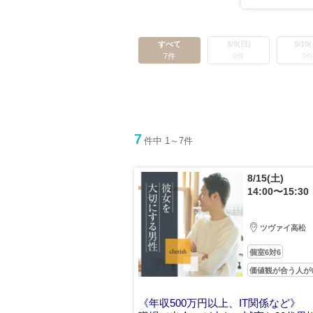
すべて
8/9(日)
8/10
7件
0件
0
7
件中 1～7件
8/15(土)
14:00〜15:30
ツヴァイ高松
個室6対6
価値観が合う人が
《年収500万円以上、IT関係など》