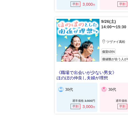
3,000
早割
早割
円
9/26(土)
14:00〜15:30
ツヴァイ高松
個室6対6
価値観が合う人が
《職場で出会いが少ない男女》
ほのぼの仲良し夫婦が理想
30代
30代
通常価格
3,500
円
通常価格
3,000
早割
早割
円