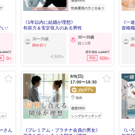
個室6対6
グ
性格重視の方と出会う
《1年以内に結婚が理想》
《一
でいた
包容力＆安定収入のある男性
資格職
30〜39歳
30〜39歳
3
残り2席
締め切り
締
1,500
円
通常価格
1,000
円
4,500
円
0
500
加
早割
円
円
8/9(日)
17:00〜18:30
仙台
個室8対8
いい
シングルマッチング
ーさん
《プレミアム・プラチナ会員の男女》
《い