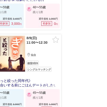
0〜59歳
40〜55歳
り1席
残り1席
通常価格
3,400
円
通常価格
1,900
円
3,000
0
初参加
初参加
円
円
8/9(日)
11:00〜12:30
仙台
個室8対8
シングルマッチング
ゅっと絞った同年代》
き合いする前にごはんデートがしたい
5〜55歳
45〜55歳
り1席
残り1席
通常価格
3,900
円
通常価格
1,900
円