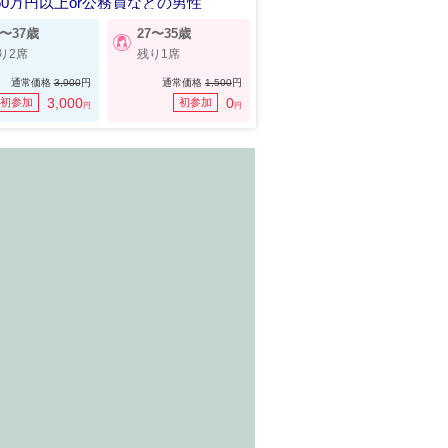
50万円以上or公務員などの男性
0〜37歳
27〜35歳
り2席
残り1席
通常価格
3,900
円
通常価格
1,500
円
3,000
0
初参加
初参加
円
円