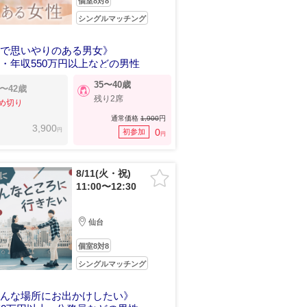
個室8対8
シングルマッチング
途で思いやりのある男女》
・年収550万円以上などの男性
35〜40歳
6〜42歳
残り2席
め切り
通常価格
1,900
円
3,900
円
0
初参加
円
8/11(火・祝)
11:00〜12:30
仙台
個室8対8
シングルマッチング
ろんな場所にお出かけしたい》