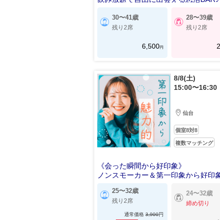
30〜41歳
28〜39歳
残り2席
残り2席
6,500
2
円
8/8(土)
15:00〜16:30
仙台
個室8対8
複数マッチング
《会った瞬間から好印象》
ノンスモーカー＆第一印象から好印
女
25〜32歳
24〜32歳
残り2席
締め切り
通常価格
3,900
円