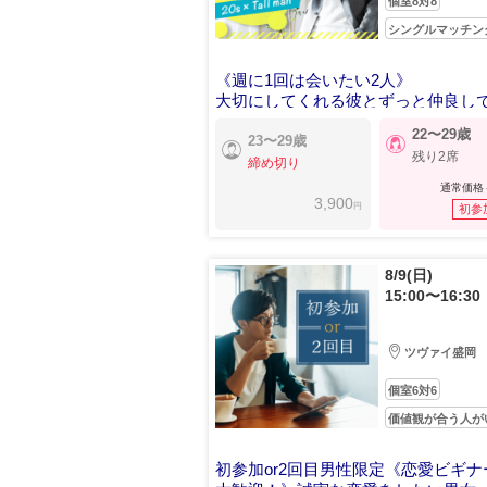
個室8対8
シングルマッチン
《週に1回は会いたい2人》
大切にしてくれる彼とずっと仲良し
い
22〜29歳
23〜29歳
残り2席
締め切り
通常価格
3,900
円
初参
8/9(日)
15:00〜16:30
ツヴァイ盛岡
個室6対6
価値観が合う人が
初参加or2回目男性限定《恋愛ビギナ