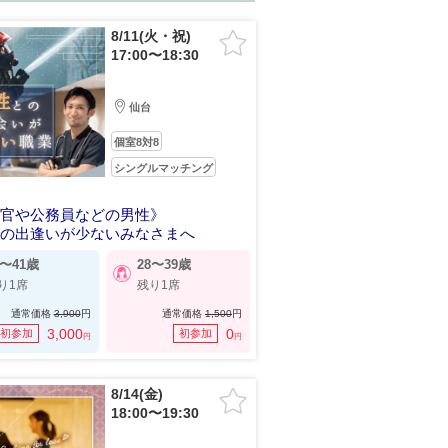
8/11(火・祝)
17:00〜18:30
仙台
個室8対8
シングルマッチング
察官や公務員などの男性》
での出逢いが少ないみなさまへ
0〜41歳
28〜39歳
り1席
残り1席
通常価格
3,900
円
通常価格
1,500
円
3,000
0
初参加
初参加
円
円
8/14(金)
18:00〜19:30