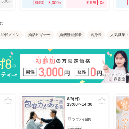
,500
円
3,000
0
初参加
初参加
円
円
む
40代メイン
婚活ビギナー
婚姻歴理解者
高身長
人気職業・
8/9(日)
13:00〜14:30
ツヴァイ盛岡