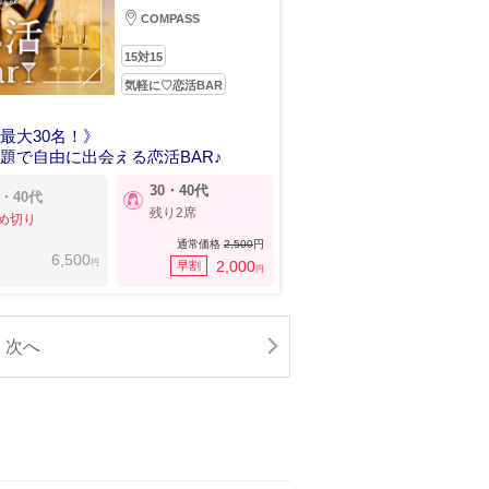
COMPASS
15対15
気軽に♡恋活BAR
最大30名！》
題で自由に出会える恋活BAR♪
30・40代
0・40代
残り2席
め切り
通常価格
2,500
円
6,500
円
2,000
早割
円
次へ