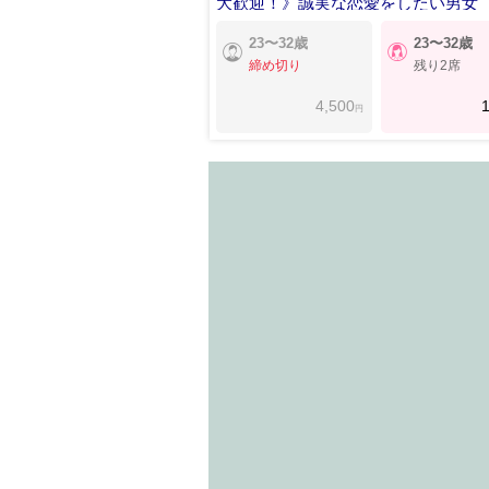
大歓迎！》誠実な恋愛をしたい男女
23〜32歳
23〜32歳
締め切り
残り2席
4,500
1
円