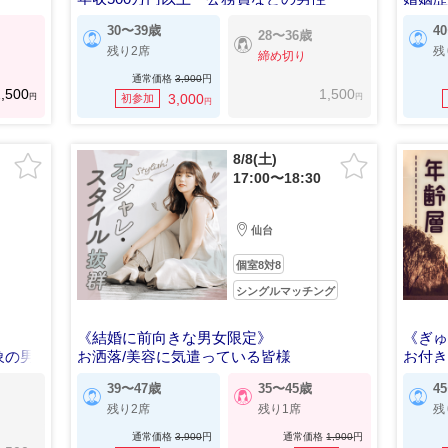
30〜39歳
4
28〜36歳
残り2席
残
締め切り
通常価格
3,900
円
,500
1,500
円
円
3,000
初参加
円
8/8(土)
17:00〜18:30
仙台
個室8対8
シングルマッチング
《結婚に前向きな男女限定》
《ぎ
象の男
お洒落/美容に気遣っている皆様
お付
39〜47歳
35〜45歳
4
残り2席
残り1席
残
通常価格
3,900
円
通常価格
1,900
円