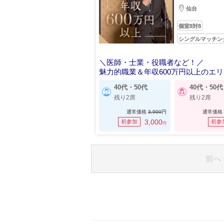
仙台
個室8対8
シングルマッチン
＼医師・士業・役職者など！／
魅力的職業＆年収600万円以上のエ
40代・50代
40代・50代
残り2席
残り2席
通常価格
3,900
円
通常価格
3,000
初参加
初参
円
前へ