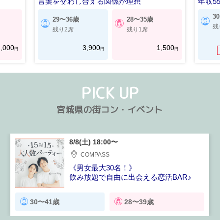
言葉を交わし合える関係が理想
年収5
3
29〜36歳
28〜35歳
残
残り2席
残り1席
,000
3,900
1,500
円
円
円
PICK UP
宮城県の街コン・イベント
8/8(土) 18:00〜
COMPASS
《男女最大30名！》
飲み放題で自由に出会える恋活BAR♪
30〜41歳
28〜39歳