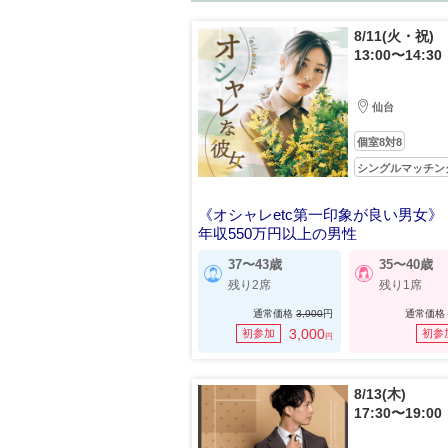
8/11(火・祝)
13:00〜14:30
仙台
個室8対8
シングルマッチン
《オシャレetc第一印象が良い男女》
年収550万円以上の男性
37〜43歳
35〜40歳
残り2席
残り1席
通常価格
3,900
円
通常価格
3,000
初参加
初参
円
8/13(木)
17:30〜19:00