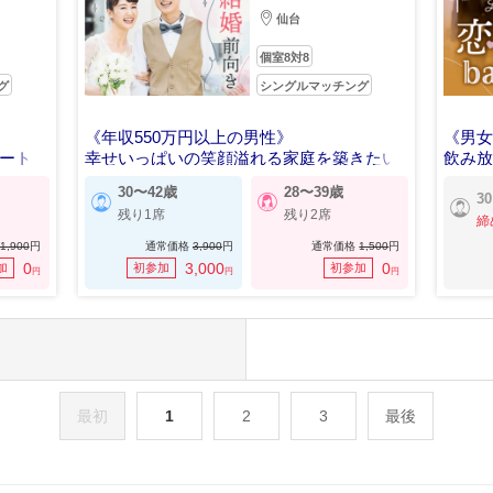
仙台
個室8対8
グ
シングルマッチング
《年収550万円以上の男性》
《男女
リート
幸せいっぱいの笑顔溢れる家庭を築きたい
飲み放
30〜42歳
28〜39歳
3
残り1席
残り2席
締
1,900
円
通常価格
3,900
円
通常価格
1,500
円
0
3,000
0
加
初参加
初参加
円
円
円
最初
1
2
3
最後