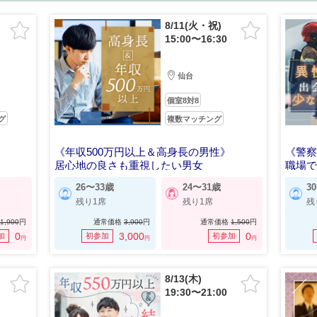
8/11(火・祝)
15:00〜16:30
仙台
個室8対8
グ
複数マッチング
《年収500万円以上＆高身長の男性》
《警
居心地の良さも重視したい男女
職場
26〜33歳
24〜31歳
3
残り1席
残り1席
残
1,900
円
通常価格
3,900
円
通常価格
1,500
円
0
3,000
0
加
初参加
初参加
円
円
円
8/13(木)
19:30〜21:00