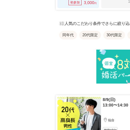
1
3,000
初参加
円
人気のこだわり条件でさらに絞り込
同年代
20代限定
30代限定
8/9(日)
13:00〜14:30
仙台