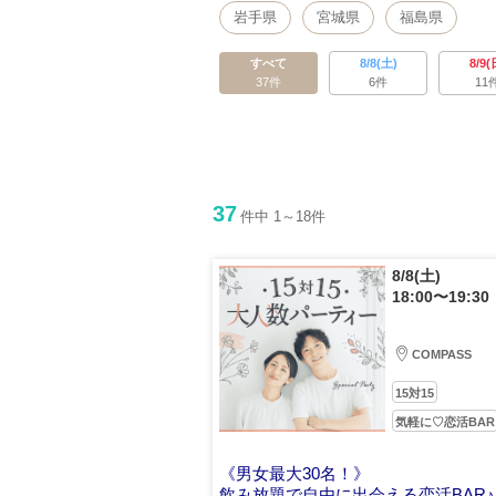
岩手県
宮城県
福島県
すべて
8/8(土)
8/9(
37件
6件
11
37
件中 1～18件
8/8(土)
18:00〜19:30
COMPASS
15対15
気軽に♡恋活BAR
《男女最大30名！》
飲み放題で自由に出会える恋活BAR♪