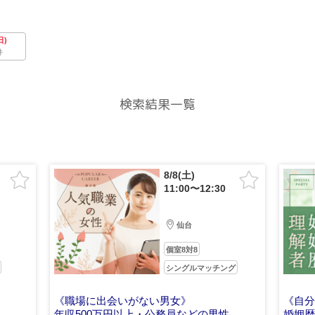
日)
件
検索結果一覧
8/8(土)
11:00〜12:30
仙台
個室8対8
シングルマッチング
《職場に出会いがない男女》
《自
年収500万円以上・公務員などの男性
婚姻歴