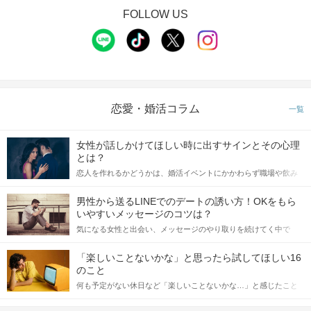
FOLLOW US
恋愛・婚活コラム
一覧
女性が話しかけてほしい時に出すサインとその心理
とは？
恋人を作れるかどうかは、婚活イベントにかかわらず職場や飲み
会の場で女性が話しかけて欲しい時に出すサインに、早く気づい
てアプローチできるかにも左右されます。 これから恋人作りを本
男性から送るLINEでのデートの誘い方！OKをもら
格的に始めようとしている方は、女性が異性を求めて出すサイン
いやすいメッセージのコツは？
をしっかりと理解し、正しい行動に移せるかどうかが重要。 この
気になる女性と出会い、メッセージのやり取りを続けてく中で
記事では、女性が話しかけて欲しい時に出すサインとその心理を
「この人いいな」と感じたら、次はデートに誘いたくなるもの。
詳しく解説した後、婚活イベントで実際にサインを受け取った場
しかし、中には「どう誘ったらいいの？」とお困りの男性もいら
合にどのような行動に繋げるべきかをご紹介していきます。
「楽しいことないかな」と思ったら試してほしい16
っしゃるのではないでしょうか。 そこで今回は、男性から女性へ
のこと
送るLINEでのデートの誘い方のコツをご紹介します。例文も混じ
何も予定がない休日など「楽しいことないかな…」と感じたこと
えながら解説するので、ぜひ参考にしてください。
がある人もいるのでは？ 日常が退屈に感じるなら、いますぐ楽し
いことを始めましょう！ いますぐ楽しい気分になれる対処法か