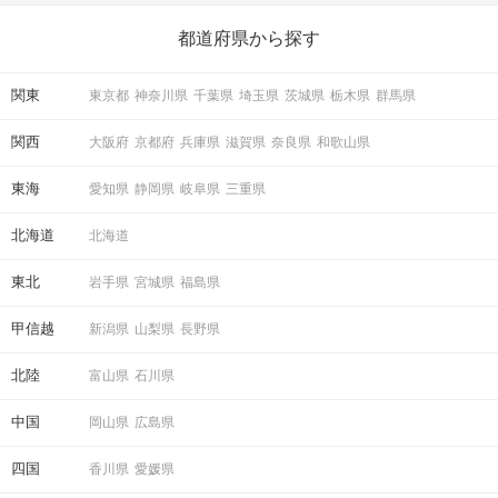
ら、恋愛・自分磨き・趣味などジャンル別の楽しいことまで、16
の楽しいことアイデアを集めました♪ いままさに楽しいことを探し
都道府県から探す
ている方は必見です。
関東
東京都
神奈川県
千葉県
埼玉県
茨城県
栃木県
群馬県
関西
大阪府
京都府
兵庫県
滋賀県
奈良県
和歌山県
東海
愛知県
静岡県
岐阜県
三重県
北海道
北海道
東北
岩手県
宮城県
福島県
甲信越
新潟県
山梨県
長野県
北陸
富山県
石川県
中国
岡山県
広島県
四国
香川県
愛媛県