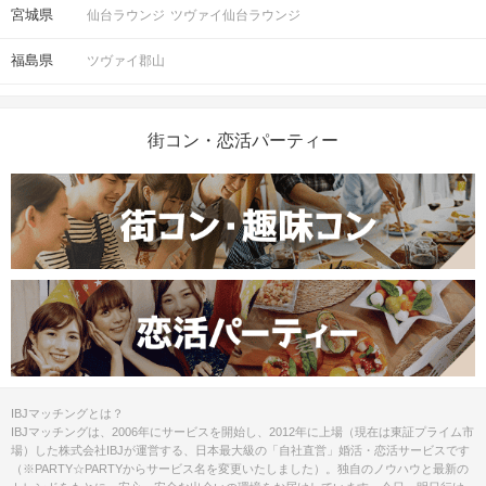
宮城県
仙台ラウンジ
ツヴァイ仙台ラウンジ
福島県
ツヴァイ郡山
街コン・恋活パーティー
IBJマッチングとは？
IBJマッチングは、2006年にサービスを開始し、2012年に上場（現在は東証プライム市
場）した株式会社IBJが運営する、日本最大級の「自社直営」婚活・恋活サービスです
（※PARTY☆PARTYからサービス名を変更いたしました）。独自のノウハウと最新の