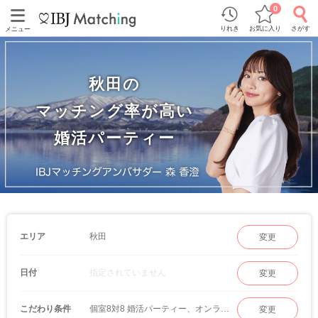
0
りれき
お気に入り
さがす
メニュー
秋田の
マッチング率が高い
婚活パーティー
秋田
エリア
変更
指定されていません
日付
変更
個室8対8 婚活パーティー、オンラインマッチング
こだわり条件
変更