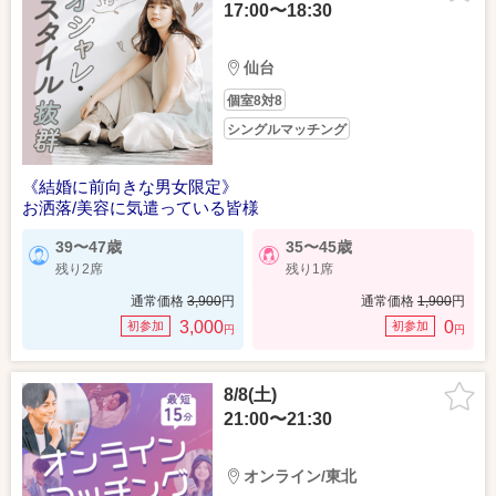
17:00〜18:30
仙台
個室8対8
シングルマッチング
《結婚に前向きな男女限定》
お洒落/美容に気遣っている皆様
39〜47歳
35〜45歳
残り2席
残り1席
通常価格
3,900
円
通常価格
1,900
円
3,000
0
初参加
初参加
円
円
8/8(土)
21:00〜21:30
オンライン/東北