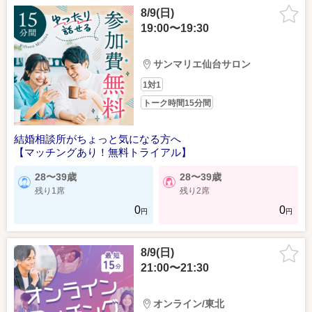
8/9(日)
19:00〜19:30
サンマリエ仙台サロン
1対1
トーク時間15分間
結婚相談所がちょっと気になる方へ
【マッチングあり！無料トライアル】
28〜39歳
28〜39歳
残り1席
残り2席
0
0
円
円
8/9(日)
21:00〜21:30
オンライン/東北