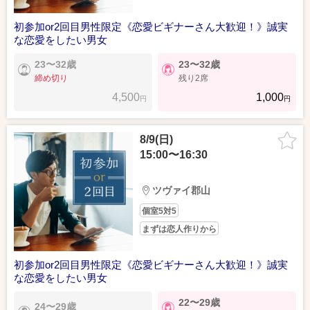
初参加or2回目男性限定《恋愛ビギナーさん大歓迎！》誠実
な恋愛をしたい男女
23〜32歳
23〜32歳
締め切り
残り2席
4,500
1,000
円
円
8/9(日)
15:00〜16:30
ツヴァイ郡山
個室5対5
まずは恋人作りから
初参加or2回目男性限定《恋愛ビギナーさん大歓迎！》誠実
な恋愛をしたい男女
22〜29歳
24〜29歳