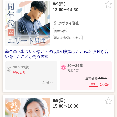
8/9(日)
13:00〜14:30
ツヴァイ郡山
個室5対5
恋人を大切にしたい
新企画《出会いがない・次は真剣交際したいetc》お付き合
いをしたことがある男女
30〜39歳
30〜39歳
残り2席
締め切り
通常価格
1,000
円
4,500
円
500
早割
円
8/9(日)
15:00〜16:30