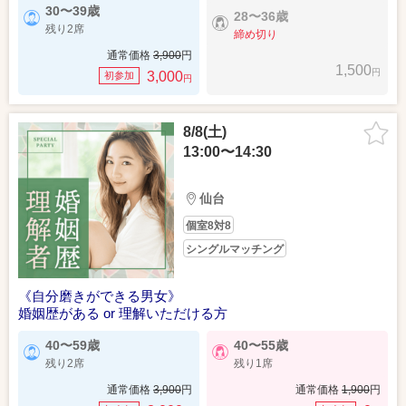
30〜39歳
28〜36歳
残り2席
締め切り
通常価格
3,900
円
1,500
円
3,000
初参加
円
8/8(土)
13:00〜14:30
仙台
個室8対8
シングルマッチング
《自分磨きができる男女》
婚姻歴がある or 理解いただける方
40〜59歳
40〜55歳
残り2席
残り1席
通常価格
3,900
円
通常価格
1,900
円