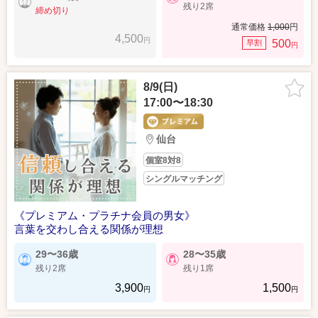
残り2席
締め切り
通常価格
1,000
円
4,500
円
500
早割
円
8/9(日)
17:00〜18:30
仙台
個室8対8
シングルマッチング
《プレミアム・プラチナ会員の男女》
言葉を交わし合える関係が理想
29〜36歳
28〜35歳
残り2席
残り1席
3,900
1,500
円
円