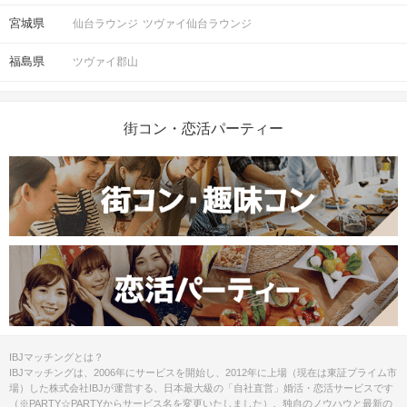
宮城県
仙台ラウンジ
ツヴァイ仙台ラウンジ
福島県
ツヴァイ郡山
街コン・恋活パーティー
IBJマッチングとは？
IBJマッチングは、2006年にサービスを開始し、2012年に上場（現在は東証プライム市
場）した株式会社IBJが運営する、日本最大級の「自社直営」婚活・恋活サービスです
（※PARTY☆PARTYからサービス名を変更いたしました）。独自のノウハウと最新の