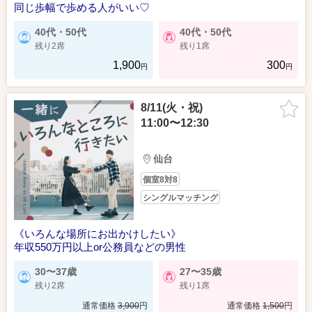
同じ歩幅で歩める人がいい♡
40代・50代
40代・50代
残り2席
残り1席
1,900
300
円
円
8/11(火・祝)
11:00〜12:30
仙台
個室8対8
シングルマッチング
《いろんな場所にお出かけしたい》
年収550万円以上or公務員などの男性
30〜37歳
27〜35歳
残り2席
残り1席
通常価格
3,900
円
通常価格
1,500
円