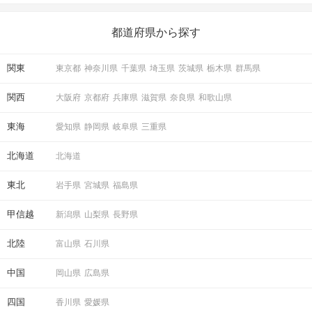
いことを始めましょう！ いますぐ楽しい気分になれる対処法か
ら、恋愛・自分磨き・趣味などジャンル別の楽しいことまで、16
の楽しいことアイデアを集めました♪ いままさに楽しいことを探し
都道府県から探す
ている方は必見です。
関東
東京都
神奈川県
千葉県
埼玉県
茨城県
栃木県
群馬県
関西
大阪府
京都府
兵庫県
滋賀県
奈良県
和歌山県
東海
愛知県
静岡県
岐阜県
三重県
北海道
北海道
東北
岩手県
宮城県
福島県
甲信越
新潟県
山梨県
長野県
北陸
富山県
石川県
中国
岡山県
広島県
四国
香川県
愛媛県