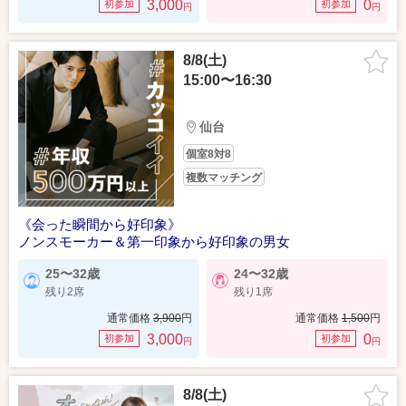
3,000
0
初参加
初参加
円
円
8/8(土)
15:00〜16:30
仙台
個室8対8
複数マッチング
《会った瞬間から好印象》
ノンスモーカー＆第一印象から好印象の男女
25〜32歳
24〜32歳
残り2席
残り1席
通常価格
3,900
円
通常価格
1,500
円
3,000
0
初参加
初参加
円
円
8/8(土)