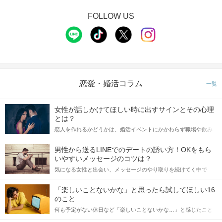
FOLLOW US
恋愛・婚活コラム
一覧
女性が話しかけてほしい時に出すサインとその心理
とは？
恋人を作れるかどうかは、婚活イベントにかかわらず職場や飲み
会の場で女性が話しかけて欲しい時に出すサインに、早く気づい
てアプローチできるかにも左右されます。 これから恋人作りを本
男性から送るLINEでのデートの誘い方！OKをもら
格的に始めようとしている方は、女性が異性を求めて出すサイン
いやすいメッセージのコツは？
をしっかりと理解し、正しい行動に移せるかどうかが重要。 この
気になる女性と出会い、メッセージのやり取りを続けてく中で
記事では、女性が話しかけて欲しい時に出すサインとその心理を
「この人いいな」と感じたら、次はデートに誘いたくなるもの。
詳しく解説した後、婚活イベントで実際にサインを受け取った場
しかし、中には「どう誘ったらいいの？」とお困りの男性もいら
合にどのような行動に繋げるべきかをご紹介していきます。
「楽しいことないかな」と思ったら試してほしい16
っしゃるのではないでしょうか。 そこで今回は、男性から女性へ
のこと
送るLINEでのデートの誘い方のコツをご紹介します。例文も混じ
何も予定がない休日など「楽しいことないかな…」と感じたこと
えながら解説するので、ぜひ参考にしてください。
がある人もいるのでは？ 日常が退屈に感じるなら、いますぐ楽し