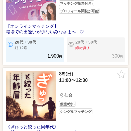
マッチング投票付き♪
プロフィール閲覧が可能
【オンラインマッチング】
職場での出逢いが少ないみなさまへ...♡
20代・30代
20代・30代
残り2席
締め切り
1,900
300
円
円
8/9(日)
11:00〜12:30
仙台
個室8対8
シングルマッチング
《ぎゅっと絞った同年代》