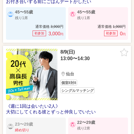
お付き合いする前にごはんデートがしたい
45〜55歳
45〜55歳
残り1席
残り1席
通常価格
3,900
円
通常価格
1,900
円
3,000
0
初参加
初参加
円
円
8/9(日)
13:00〜14:30
仙台
個室8対8
シングルマッチング
《週に1回は会いたい2人》
大切にしてくれる彼とずっと仲良しでいたい
22〜29歳
23〜29歳
残り2席
締め切り