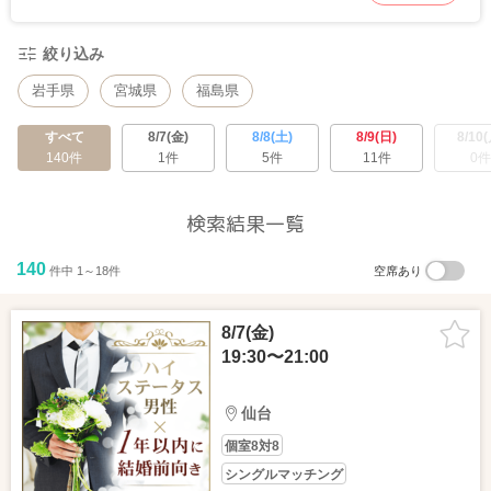
絞り込み
岩手県
宮城県
福島県
すべて
8/7(金)
8/8(土)
8/9(日)
8/10(
140件
1件
5件
11件
0件
検索結果一覧
140
件中 1～18件
空席あり
8/7(金)
19:30〜21:00
仙台
個室8対8
シングルマッチング