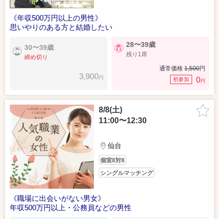
《年収500万円以上の男性》
思いやりのある方と結婚したい
28〜39歳
30〜39歳
残り1席
締め切り
通常価格
1,500
円
3,900
円
0
初参加
円
8/8(土)
11:00〜12:30
仙台
個室8対8
シングルマッチング
《職場に出会いがない男女》
年収500万円以上・公務員などの男性