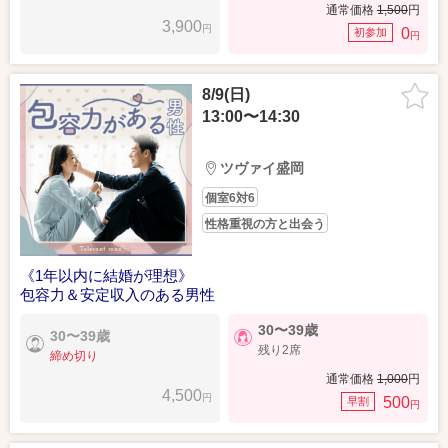
通常価格
1,500
円
3,900
円
0
初参加
円
8/9(日)
13:00〜14:30
ツヴァイ盛岡
個室6対6
性格重視の方と出会う
《1年以内に結婚が理想》
包容力＆安定収入のある男性
30〜39歳
30〜39歳
残り2席
締め切り
通常価格
1,000
円
4,500
円
500
早割
円