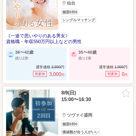
仙台
個室8対8
シングルマッチング
《一途で思いやりのある男女》
資格職・年収550万円以上などの男性
36〜42歳
35〜40歳
残り2席
残り2席
通常価格
3,900
円
通常価格
1,900
円
3,000
0
初参加
初参加
円
円
8/9(日)
15:00〜16:30
ツヴァイ盛岡
個室6対6
価値観が合う人がいい