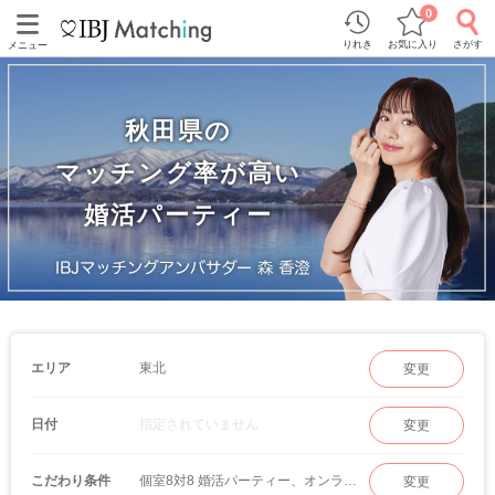
0
りれき
お気に入り
さがす
メニュー
秋田県の
マッチング率が高い
婚活パーティー
東北
エリア
変更
指定されていません
日付
変更
個室8対8 婚活パーティー、オンラインマッチング
こだわり条件
変更