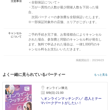
注意事項
＜全額保証について＞
・万が一異性の人数が最少開催人数を下回った場
合、
次回パーティーの参加費を全額保証いたします。
※一部保証対象外の店舗、エリアがございます。
キャンセル
ご予約手続き完了後、お客様都合によりキャンセル
について
された場合、参加費と同額のキャンセル料が発生し
ます。無料で申込された場合は、一律1,000円のキ
ャンセル料をお支払いいただきます。
掲載開始日：2023/6/23
よく一緒に見られているパーティー
もっと見る
オンライン/東北
8/9(日) 21:00
＼オンラインマッチング♪／ 恋人とテー
マパークデートがしたい！