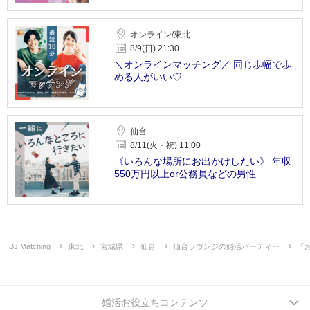
オンライン/東北
8/9(日) 21:30
＼オンラインマッチング／ 同じ歩幅で歩
める人がいい♡
仙台
8/11(火・祝) 11:00
《いろんな場所にお出かけしたい》 年収
550万円以上or公務員などの男性
IBJ Matching
東北
宮城県
仙台
仙台ラウンジの婚活パーティー
「
婚活お役立ちコンテンツ