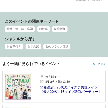
このイベントの関連キーワード
神社・寺・城・庭園
お散歩
良縁祈願
ジャンルから探す
お食事付き
おさんぽ
ものづくり／体験
よく一緒に見られているイベント
もっと見る
伏見駅すぐ
8/11(火・祝) 13:30
開催確定♡20代のハイステ男性メイン
【最大20名！16タイプ診断パーティー】