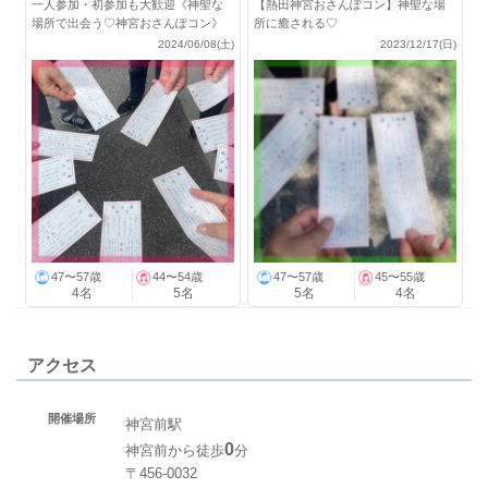
一人参加・初参加も大歓迎《神聖な
【熱田神宮おさんぽコン】神聖な場
場所で出会う♡神宮おさんぽコン》
所に癒される♡
2024/06/08(土)
2023/12/17(日)
47〜57歳
44〜54歳
47〜57歳
45〜55歳
4名
5名
5名
4名
アクセス
開催場所
神宮前駅
0
神宮前から徒歩
分
〒456-0032