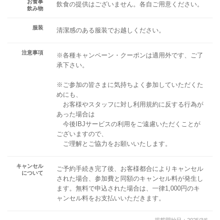
お食事
飲食の提供はございません。各自ご用意ください。
飲み物
服装
清潔感のある服装でお越しください。
注意事項
※各種キャンペーン・クーポンは適用外です、ご了
承下さい。
※ご参加の皆さまに気持ちよく参加していただくた
めにも、
お客様やスタッフに対し利用規約に反する行為が
あった場合は
今後IBJサービスの利用をご遠慮いただくことが
ございますので、
ご理解とご協力をお願いいたします。
キャンセル
ご予約手続き完了後、お客様都合によりキャンセル
について
された場合、参加費と同額のキャンセル料が発生し
ます。無料で申込された場合は、一律1,000円のキ
ャンセル料をお支払いいただきます。
掲載開始日：2025/3/6