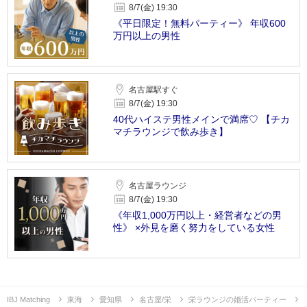
8/7(金) 19:30
《平日限定！無料パーティー》 年収600
万円以上の男性
名古屋駅すぐ
8/7(金) 19:30
40代ハイステ男性メインで満席♡ 【チカ
マチラウンジで飲み歩き】
名古屋ラウンジ
8/7(金) 19:30
《年収1,000万円以上・経営者などの男
性》 ×外見を磨く努力をしている女性
IBJ Matching
東海
愛知県
名古屋/栄
栄ラウンジの婚活パーティー