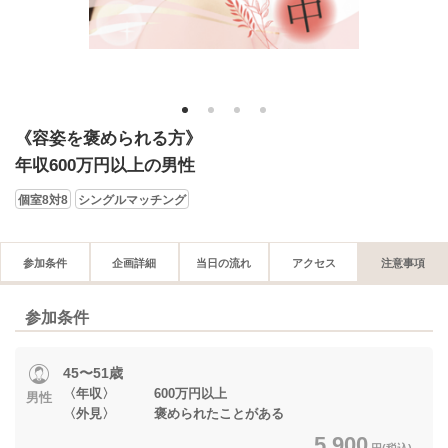
1
2
3
4
《容姿を褒められる方》
年収600万円以上の男性
個室8対8
シングルマッチング
参加条件
企画詳細
当日の流れ
アクセス
注意事項
参加条件
45〜51歳
〈年収〉 600万円以上
男性
〈外見〉 褒められたことがある
5,900
円(税込)