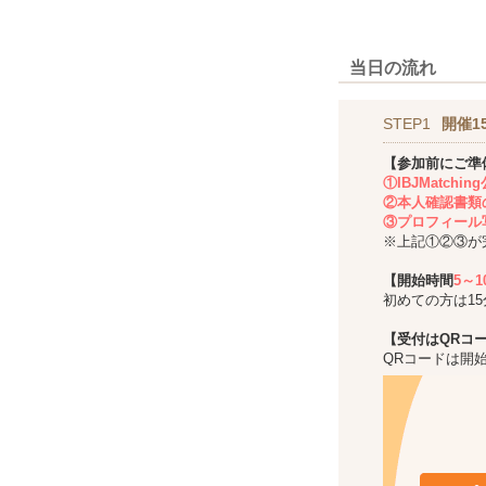
当日の流れ
STEP1
開催1
【参加前にご準
①IBJMatch
②本人確認書類
③プロフィール
※上記①②③が
【開始時間
5～
初めての方は1
【受付はQRコ
QRコードは開