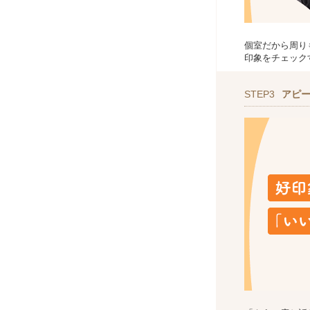
個室だから周り
印象をチェック
STEP3
アピ