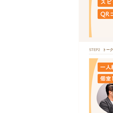
STEP2
トー