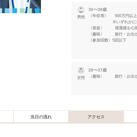
30〜39歳
〈年収等〉 500万円以
男性
※いずれかに当て
〈容姿〉 清潔感を心掛
〈趣味〉 旅行・お出
〈参加回数〉5回以下
28〜37歳
〈趣味〉 旅行・お出
女性
当日の流れ
アクセス