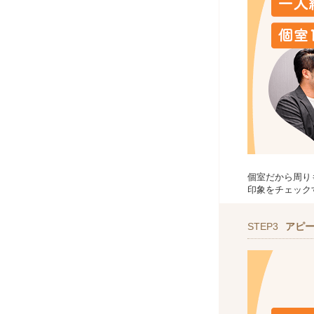
個室だから周り
印象をチェック
STEP3
アピ