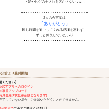
・髪やヒゲの手入れを欠かさない etc…
2人の合言葉は
「ありがとう」
同じ時間を過ごしてくれる感謝を忘れず、
ずっと仲良しでいたい♡
5分前より受付開始
備ください】
ing公式アプリへのログイン
の事前アップロード
写真登録(1枚登録必須となります)
完了していない場合、ご参加いただくことができません。
10分前まで
に必ずご来店ください】