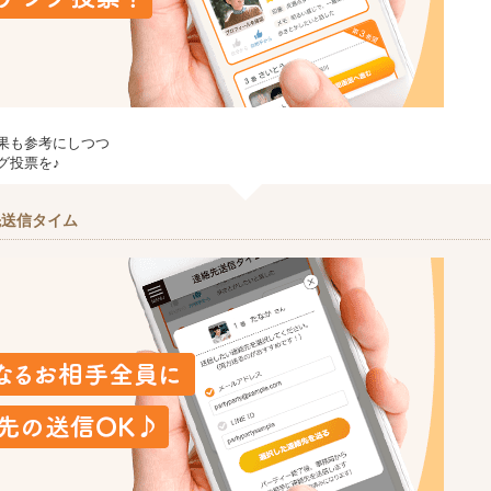
果も参考にしつつ
グ投票を♪
先送信タイム