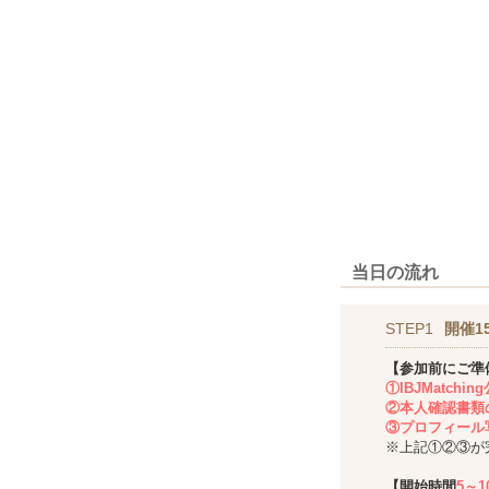
当日の流れ
STEP1
開催1
【参加前にご準
①IBJMatch
②本人確認書類
③プロフィール
※上記①②③が
【開始時間
5～