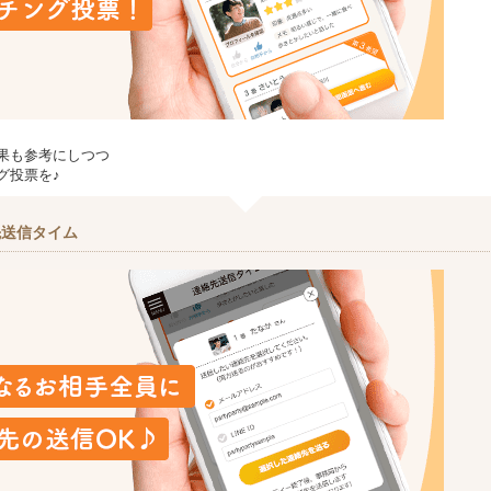
果も参考にしつつ
グ投票を♪
先送信タイム