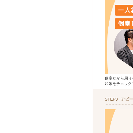
個室だから周り
印象をチェック
STEP3
アピ