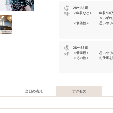
28〜33歳
＜年収など＞ 年収500
男性
※いずれかに当
＜価値観＞ 思いやりの
28〜33歳
＜価値観＞ 思いやりの
女性
＜その他＞ お仕事を
当日の流れ
アクセス