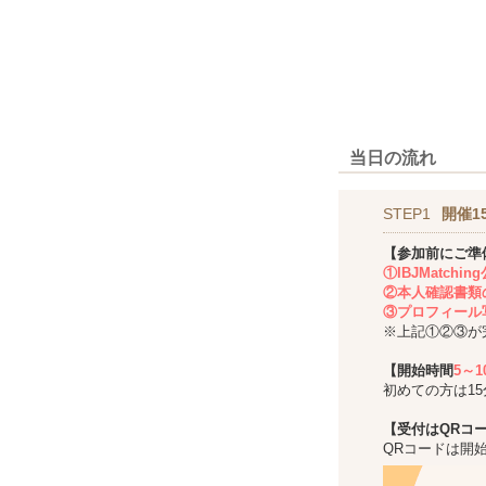
当日の流れ
STEP1
開催1
【参加前にご準
①IBJMatch
②本人確認書類
③プロフィール
※上記①②③が
【開始時間
5～
初めての方は1
【受付はQRコ
QRコードは開