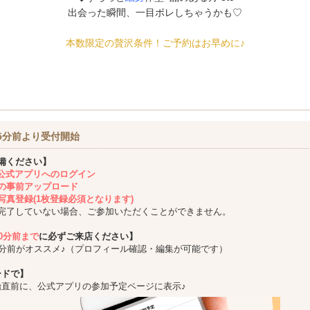
出会った瞬間、一目ボレしちゃうかも♡
本数限定の贅沢条件！ご予約はお早めに♪
5分前より受付開始
備ください】
ing公式アプリへのログイン
の事前アップロード
写真登録(1枚登録必須となります)
完了していない場合、ご参加いただくことができません。
10分前まで
に必ずご来店ください】
5分前がオススメ♪（プロフィール確認・編集が可能です）
ードで】
始直前に、公式アプリの参加予定ページに表示♪