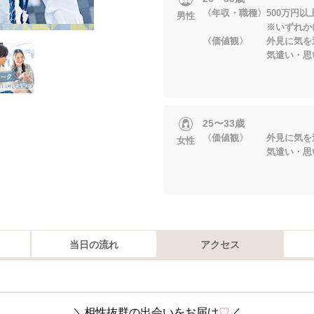
〈年収・職種〉500万円
男性
※いずれかに当
〈価値観〉 外見に気を
気遣い・思いやり
25〜33歳
〈価値観〉 外見に気を
女性
気遣い・思いやり
当日の流れ
アクセス
＼相性抜群の出会いをお届け
♡
／