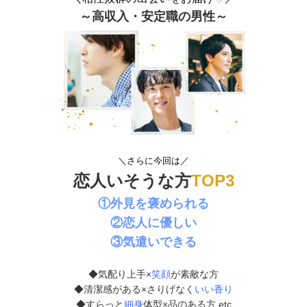
～高収入・安定職の男性～
＼さらに今回は／
恋人いそうな方
TOP3
①外見を褒められる
②恋人に優しい
③気遣いできる
◆気配り上手×
笑顔
が素敵な方
◆清潔感がある×さりげなく
いい香り
◆すらっと
細身
体型×品のある方 etc