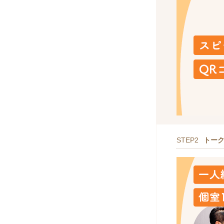
STEP2
トー