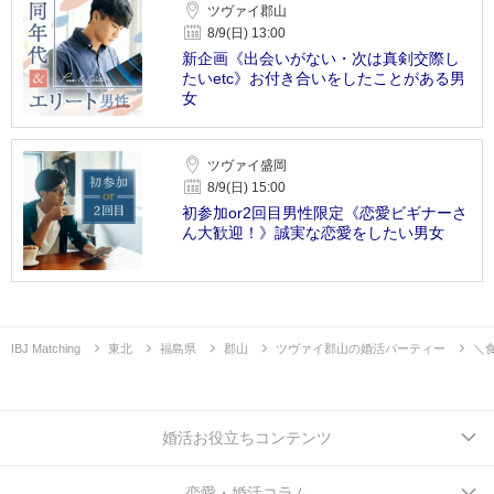
ツヴァイ郡山
8/9(日) 13:00
新企画《出会いがない・次は真剣交際し
たいetc》お付き合いをしたことがある男
女
ツヴァイ盛岡
8/9(日) 15:00
初参加or2回目男性限定《恋愛ビギナーさ
ん大歓迎！》誠実な恋愛をしたい男女
IBJ Matching
東北
福島県
郡山
ツヴァイ郡山の婚活パーティー
＼
婚活お役立ちコンテンツ
恋愛・婚活コラム