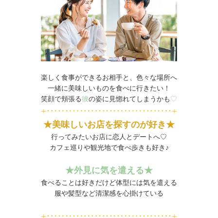
楽しく食事ができるお相手と、色々な場所へ
一緒に美味しいものを食べに行きたい！
笑顔で頬張る
彼
の姿に見惚れてしまうかも
♡
★美味しいお店を探すのが好き★
行ってみたいお店に恋人とデートへ♡
カフェ巡りや観光地で食べ歩きも好き♪
★
外見に気を遣える★
食べることは好きだけど体型には気を遣える
服や髪型など清潔感を心掛けている