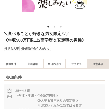
1
2
3
＼食べることが好きな男女限定♡／
《年収500万円以上/高学歴＆安定職の男性》
外見も大事
価値観が合う人がいい
参加条件
企画詳細
当日の流れ
アクセス
注意事項
参加条件
35〜45歳
〈年収・学歴〉①500万円以上
男性
②大卒＆賞与ありの安定収入
※①②いずれかに当てはまる方