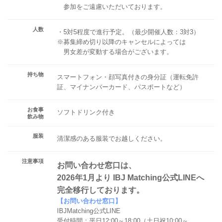
参加をご遠慮いただいております。
人数
・5対5程度で進行予定。（最少開催人数：3対3）
※募集締め切り以降のキャンセルによっては
男女差が変動する場合がございます。
持ち物
スマートフォン・顔写真付きの身分証（運転免許
証、マイナンバーカード、パスポートなど）
お食事
ソフトドリンク付き
飲み物
服装
清潔感のある服装でお越しください。
注意事項
お問い合わせ窓口は、
2026年1月より IBJ Matching公式LINEへ
完全移行しております。
【お問い合わせ窓口】
IBJMatching公式LINE
受付時間：平日12:00～18:00（土日祝10:00～