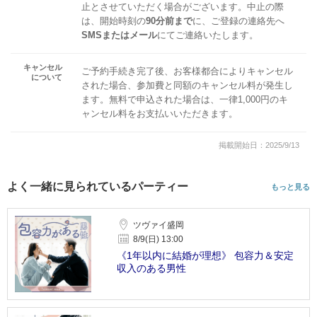
止とさせていただく場合がございます。中止の際
は、開始時刻の
90分前まで
に、ご登録の連絡先へ
SMSまたはメール
にてご連絡いたします。
キャンセル
ご予約手続き完了後、お客様都合によりキャンセル
について
された場合、参加費と同額のキャンセル料が発生し
ます。無料で申込された場合は、一律1,000円のキ
ャンセル料をお支払いいただきます。
掲載開始日：2025/9/13
よく一緒に見られているパーティー
もっと見る
ツヴァイ盛岡
8/9(日) 13:00
《1年以内に結婚が理想》 包容力＆安定
収入のある男性