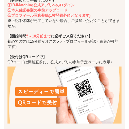
①IBJMatching公式アプリへのログイン
②本人確認書類の事前アップロード
③プロフィール写真登録(1枚登録必須となります)
※上記①②③が完了していない場合、ご参加いただくことができま
せん。
【開始時間
5～10分前まで
に必ずご来店ください】
初めての方は15分前がオススメ♪（プロフィール確認・編集が可能
です）
【受付はQRコードで】
QRコードは開始直前に、公式アプリの参加予定ページに表示♪