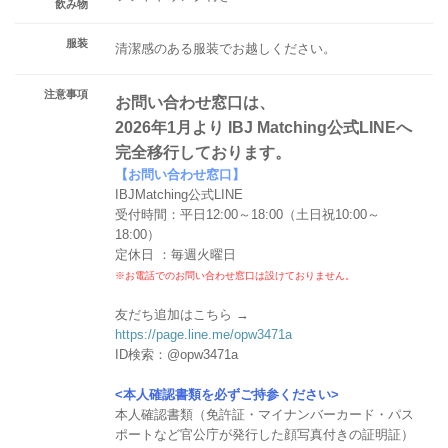
飲み物
服装
清潔感のある服装でお越しください。
注意事項
お問い合わせ窓口は、
2026年1月より IBJ Matching公式LINEへ
完全移行しております。
【お問い合わせ窓口】
IBJMatching公式LINE
受付時間：平日12:00～18:00（土日祝10:00～
18:00）
定休日 ：毎週火曜日
※お電話でのお問い合わせ窓口は設けておりません。
友だち追加はこちら →
https://page.line.me/opw3471a
ID検索：@opw3471a
<本人確認書類を必ずご持参ください>
本人確認書類（免許証・マイナンバーカード・パス
ポートなど官公庁が発行した顔写真付きの証明証）