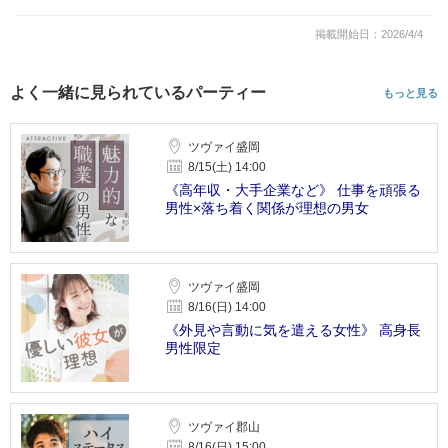
掲載開始日：2026/4/4
よく一緒に見られているパーティー
もっと見る
ツヴァイ盛岡
8/15(土) 14:00
《高年収・大手企業など》 仕事を頑張る
男性×落ち着く関係が理想の男女
ツヴァイ盛岡
8/16(日) 14:00
《外見や言動に気を遣える女性》 高身長
男性限定
ツヴァイ郡山
8/16(日) 15:00