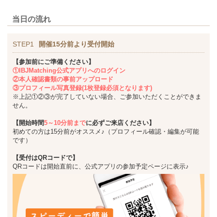
当日の流れ
STEP1
開催15分前より受付開始
【参加前にご準備ください】
①IBJMatching公式アプリへのログイン
②本人確認書類の事前アップロード
③プロフィール写真登録(1枚登録必須となります)
※上記①②③が完了していない場合、ご参加いただくことができま
せん。
【開始時間
5～10分前まで
に必ずご来店ください】
初めての方は15分前がオススメ♪（プロフィール確認・編集が可能
です）
【受付はQRコードで】
QRコードは開始直前に、公式アプリの参加予定ページに表示♪