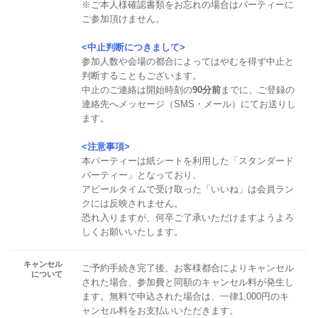
※ご本人様確認書類をお忘れの場合はパーティーに
ご参加頂けません。
<中止判断につきまして>
参加人数や会場の都合によってはやむを得ず中止と
判断することもございます。
中止のご連絡は開始時刻の
90分前
までに、ご登録の
連絡先へメッセージ（SMS・メール）にてお送りし
ます。
<注意事項>
本パーティーは紙シートを利用した「スタンダード
パーティー」となっており、
アピールタイムで受け取った「いいね」は会員ラン
クには反映されません。
恐れ入りますが、何卒ご了承いただけますようよろ
しくお願いいたします。
キャンセル
ご予約手続き完了後、お客様都合によりキャンセル
について
された場合、参加費と同額のキャンセル料が発生し
ます。無料で申込された場合は、一律1,000円のキ
ャンセル料をお支払いいただきます。