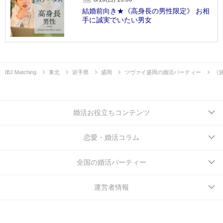
結婚前向き★《高身長の男性限定》 お相
手に誠実でいたい男女
IBJ Matching
東北
岩手県
盛岡
ツヴァイ盛岡の婚活パーティー
《
婚活お役立ちコンテンツ
恋愛・婚活コラム
全国の婚活パーティー
運営者情報