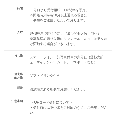
時間
15分前より受付開始。1時間半を予定。
※開始時刻から30分以上遅れる場合は
参加をご遠慮いただいております。
人数
8対8程度で進行予定。（最少開催人数：4対4）
※募集締め切り以降のキャンセルによっては男女差
が変動する場合がございます。
持ち物
スマートフォン・顔写真付きの身分証（運転免許
証、マイナンバーカード、パスポートなど）
お食事
ソフトドリンク付き
飲み物
服装
清潔感のある服装でお越しください。
注意事項
＜QRコード受付について＞
・受付前に以下①②をご対応のうえ、ご来場くださ
い。