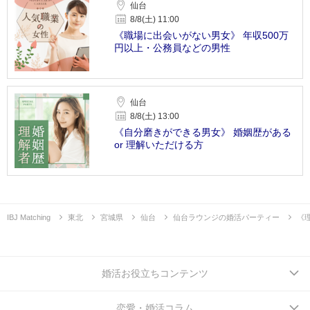
仙台
8/8(土) 11:00
《職場に出会いがない男女》 年収500万
円以上・公務員などの男性
仙台
8/8(土) 13:00
《自分磨きができる男女》 婚姻歴がある
or 理解いただける方
IBJ Matching
東北
宮城県
仙台
仙台ラウンジの婚活パーティー
《
婚活お役立ちコンテンツ
恋愛・婚活コラム