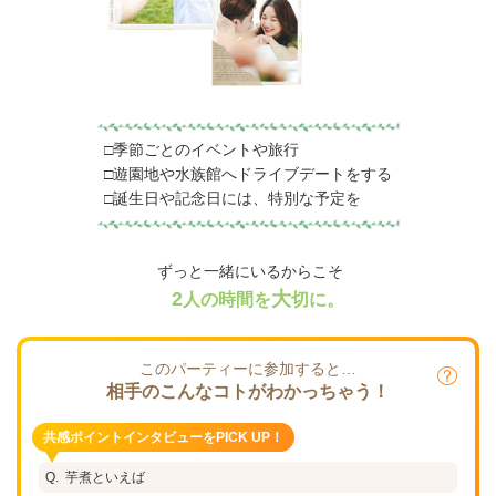
□季節ごとのイベントや旅行
□遊園地や水族館へドライブデートをする
□誕生日や記念日には、特別な予定を
ずっと一緒にいるからこそ
2
大
人の時間を
切に。
このパーティーに参加すると…
相手のこんなコトがわかっちゃう！
共感ポイントインタビューをPICK UP！
芋煮といえば