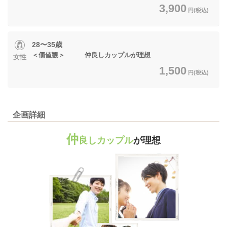
3,900
円(税込)
28〜35歳
＜価値観＞ 仲良しカップルが理想
女性
1,500
円(税込)
企画詳細
仲
良しカップル
が理想