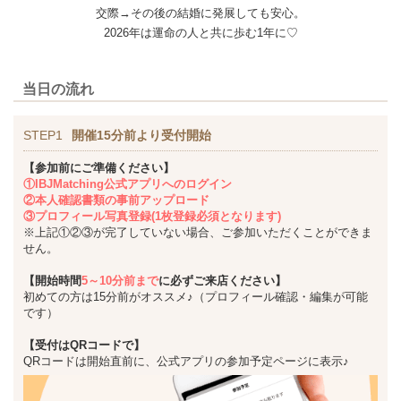
交際→その後の結婚に発展しても安心。
2026年は運命の人と共に歩む1年に♡
当日の流れ
STEP1
開催15分前より受付開始
【参加前にご準備ください】
①IBJMatching公式アプリへのログイン
②本人確認書類の事前アップロード
③プロフィール写真登録(1枚登録必須となります)
※上記①②③が完了していない場合、ご参加いただくことができま
せん。
【開始時間
5～10分前まで
に必ずご来店ください】
初めての方は15分前がオススメ♪（プロフィール確認・編集が可能
です）
【受付はQRコードで】
QRコードは開始直前に、公式アプリの参加予定ページに表示♪