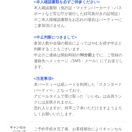
<本人確認書類を必ずご持参ください>
本人確認書類（免許証・マイナンバーカード・パス
ポートなど官公庁が発行した顔写真付きの証明証）
※ご本人様確認書類をお忘れの場合はパーティーに
ご参加頂けません。
<中止判断につきまして>
参加人数や会場の都合によってはやむを得ず中止と
判断することもございます。
中止のご連絡は開始時刻の
90分前
までに、ご登録の
連絡先へメッセージ（SMS・メール）にてお送りし
ます。
<注意事項>
本パーティーは紙シートを利用した「スタンダード
パーティー」となっており、
アピールタイムで受け取った「いいね」は会員ラン
クには反映されません。
恐れ入りますが、何卒ご了承いただけますようよろ
しくお願いいたします。
キャンセル
ご予約手続き完了後、お客様都合によりキャンセル
について