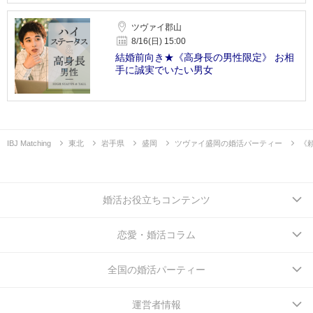
ツヴァイ郡山
8/16(日) 15:00
結婚前向き★《高身長の男性限定》 お相
手に誠実でいたい男女
IBJ Matching
東北
岩手県
盛岡
ツヴァイ盛岡の婚活パーティー
《
婚活お役立ちコンテンツ
恋愛・婚活コラム
全国の婚活パーティー
運営者情報