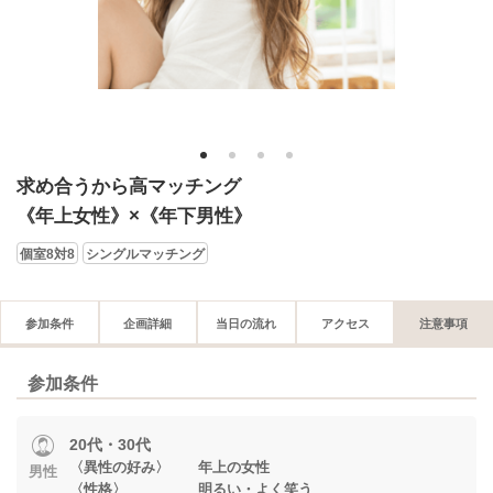
1
2
3
4
求め合うから高マッチング
《年上女性》×《年下男性》
個室8対8
シングルマッチング
参加条件
企画詳細
当日の流れ
アクセス
注意事項
参加条件
20代・30代
〈異性の好み〉 年上の女性
男性
〈性格〉 明るい・よく笑う