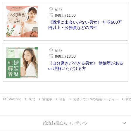
仙台
8/8(土) 11:00
《職場に出会いがない男女》 年収500万
円以上・公務員などの男性
仙台
8/8(土) 13:00
《自分磨きができる男女》 婚姻歴がある
or 理解いただける方
IBJ Matching
東北
宮城県
仙台
仙台ラウンジの婚活パーティー
求
婚活お役立ちコンテンツ