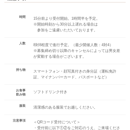
時間
15分前より受付開始。1時間半を予定。
※開始時刻から30分以上遅れる場合は
参加をご遠慮いただいております。
人数
8対8程度で進行予定。（最少開催人数：4対4）
※募集締め切り以降のキャンセルによっては男女差
が変動する場合がございます。
持ち物
スマートフォン・顔写真付きの身分証（運転免許
証、マイナンバーカード、パスポートなど）
お食事
ソフトドリンク付き
飲み物
服装
清潔感のある服装でお越しください。
注意事項
＜QRコード受付について＞
・受付前に以下①②をご対応のうえ、ご来場くださ