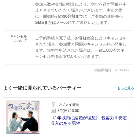
参加人数や会場の都合により、やむを得ず開催を中
止とさせていただく場合がございます。中止の際
は、開始時刻の
90分前まで
に、ご登録の連絡先へ
SMSまたはメール
にてご連絡いたします。
キャンセル
ご予約手続き完了後、お客様都合によりキャンセル
について
された場合、参加費と同額のキャンセル料が発生し
ます。無料で申込された場合は、一律1,000円のキ
ャンセル料をお支払いいただきます。
掲載開始日：2026/3/27
よく一緒に見られているパーティー
もっと見る
ツヴァイ盛岡
8/9(日) 13:00
《1年以内に結婚が理想》 包容力＆安定
収入のある男性