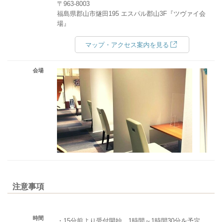
〒963-8003
福島県郡山市燧田195 エスパル郡山3F『ツヴァイ会
場』
マップ・アクセス案内を見る
会場
注意事項
時間
・15分前より受付開始。1時間～1時間30分を予定。