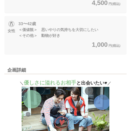
4,500
円(税込)
33〜42歳
＜価値観＞ 思いやりの気持ちを大切にしたい
女性
＜その他＞ 動物が好き
1,000
円(税込)
企画詳細
優しさに溢れるお相手
と出会いたい♥
＼
／