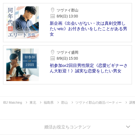
ツヴァイ郡山
8/9(日) 13:00
新企画《出会いがない・次は真剣交際し
たいetc》お付き合いをしたことがある男
女
ツヴァイ盛岡
8/9(日) 15:00
初参加or2回目男性限定《恋愛ビギナーさ
ん大歓迎！》誠実な恋愛をしたい男女
IBJ Matching
東北
福島県
郡山
ツヴァイ郡山の婚活パーティー
調
婚活お役立ちコンテンツ