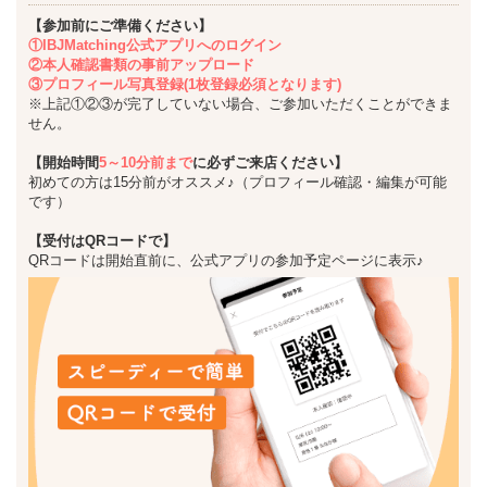
【参加前にご準備ください】
①IBJMatching公式アプリへのログイン
②本人確認書類の事前アップロード
③プロフィール写真登録(1枚登録必須となります)
※上記①②③が完了していない場合、ご参加いただくことができま
せん。
【開始時間
5～10分前まで
に必ずご来店ください】
初めての方は15分前がオススメ♪（プロフィール確認・編集が可能
です）
【受付はQRコードで】
QRコードは開始直前に、公式アプリの参加予定ページに表示♪