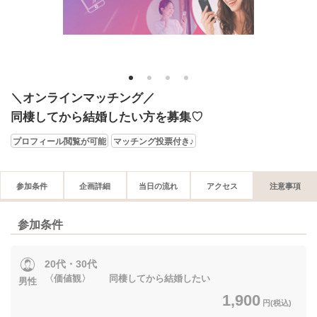
1
2
3
4
＼オンラインマッチング／
同棲してから結婚したい方を募集♡
プロフィール閲覧が可能
マッチング投票付き♪
参加条件
企画詳細
当日の流れ
アクセス
注意事項
参加条件
20代・30代
〈価値観〉 同棲してから結婚したい
男性
1,900
円(税込)