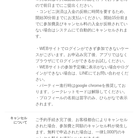
ので前日までにご提出ください。
・コンビニ決済は入金の反映に時間を要するため、
開始30分前までにお支払いください。開始15分前ま
でに参加費及びキャンセル料の入金が反映されてい
ない場合はシステムにて自動的にキャンセルされま
す。
・WEBサイトでログインができず参加できないケー
スがございます。お申込み完了後、アプリではなく
ブラウザにてログインができるかお試しください。
・WEBサイトの参加予定欄に表示がない場合やログ
インができない場合は、LINEにてお問い合わせくだ
さい。
・パーティー進行時はgoogle chromeを推奨してお
ります。シークレットモードは解除してください。
・プロフィールの名前は苗字のみ、ひらがなで表示
されます。
キャンセル
ご予約手続き完了後、お客様都合によりキャンセル
について
された場合、参加費と同額のキャンセル料が発生し
ます。無料で申込された場合は、一律1,000円のキ