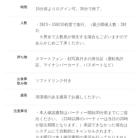
時間
15分前よりログイン可。30分で終了。
人数
・3対3～15対15程度で進行。（最少開催人数：3対
3）
※男女で人数差が発生する場合もございますので
あらかじめご了承ください。
持ち物
スマートフォン・顔写真付きの身分証（運転免許
証、マイナンバーカード、パスポートなど）
お食事
ソフトドリンク付き
飲み物
服装
清潔感のある服装でお越しください。
注意事項
・本人確認書類はパーティー開始30分前までにご提
出ください。（21時以降のパーティーは当日の20時
が提出期限となります。）承認できなかった場合は
システムにて自動的にキャンセルされます。
※火曜日は本人確認書類の承認を行っておりません