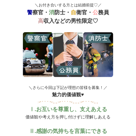
＼お付き合いする方とは結婚前提♡／
警
察官・
消
防士・
自
衛官・
公
務員
高
収入などの男性限定♡
＼さらに今回は下記が理想の皆様を募集！／
魅力的価値観♥
:+* ﾟ ゜ﾟ *+:｡.｡:+* ﾟ ゜ﾟ *+:｡.｡.｡:+*ﾟ ゜ﾟ *+:｡.｡
Ⅰ.お互いを尊重し、支えあえる
価値観や考え方を押し付けずに理解しあえる
Ⅱ.感謝の気持ちを言葉にできる