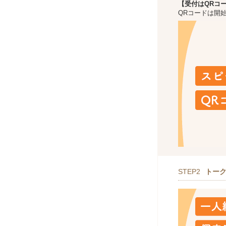
【受付はQRコ
QRコードは開
STEP2
トー