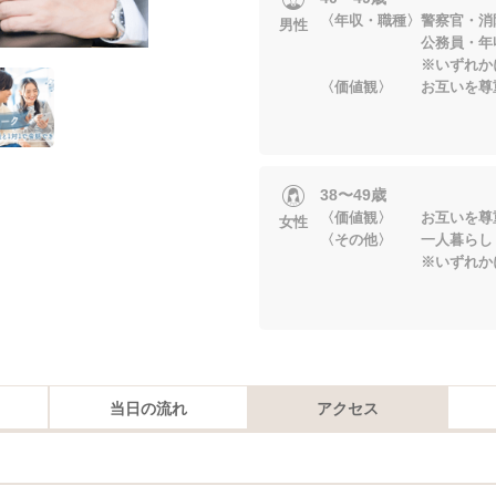
〈年収・職種〉警察官・消
男性
公務員・年収50
※いずれかに当
〈価値観〉 お互いを尊
38〜49歳
〈価値観〉 お互いを尊
女性
〈その他〉 一人暮らし
※いずれかに当
当日の流れ
アクセス