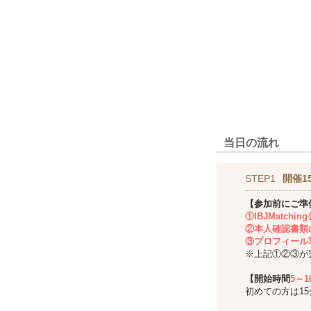
当日の流れ
STEP1
開催1
【参加前にご準
①IBJMatch
②本人確認書類
③プロフィール
※上記①②③が
【開始時間
5～
初めての方は1