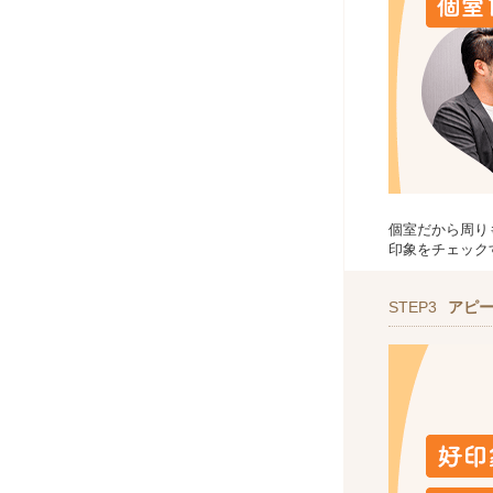
個室だから周り
印象をチェック
STEP3
アピ