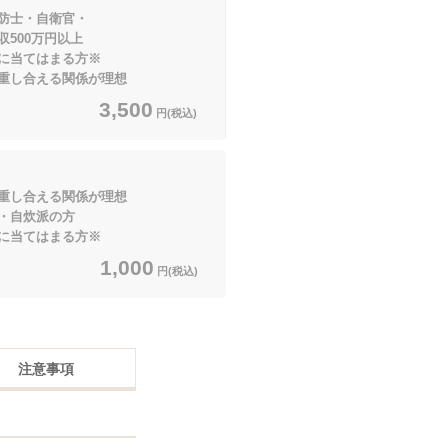
防士・自衛官・
0万円以上
てはまる方※
重し合える関係が理想
3,500
円(税込)
重し合える関係が理想
・自炊派の方
てはまる方※
1,000
円(税込)
注意事項