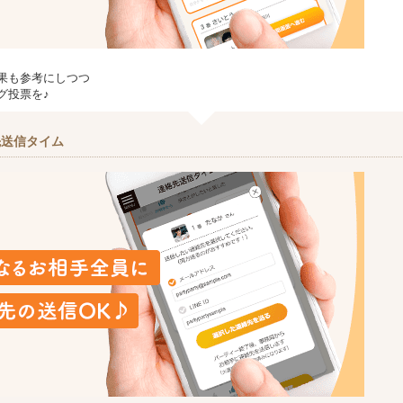
果も参考にしつつ
グ投票を♪
先送信タイム