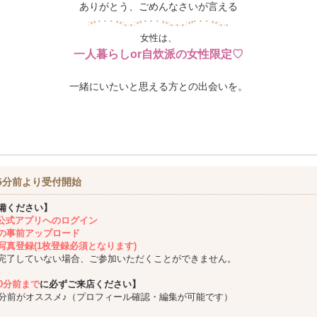
ありがとう、ごめんなさいが言える
:+* ﾟ ゜ﾟ *+:｡.｡:+* ﾟ ゜ﾟ *+:｡.｡.｡:+*ﾟ ゜ﾟ *+:｡.｡
女性は、
一人暮らしor自炊派の女性限定♡
一緒にいたいと思える方との出会いを。
5分前より受付開始
備ください】
ing公式アプリへのログイン
の事前アップロード
写真登録(1枚登録必須となります)
完了していない場合、ご参加いただくことができません。
10分前まで
に必ずご来店ください】
5分前がオススメ♪（プロフィール確認・編集が可能です）