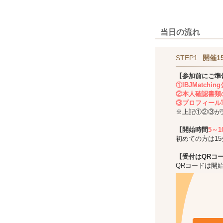
当日の流れ
STEP1
開催1
【参加前にご準
①IBJMatch
②本人確認書類
③プロフィール
※上記①②③が
【開始時間
5～
初めての方は1
【受付はQRコ
QRコードは開