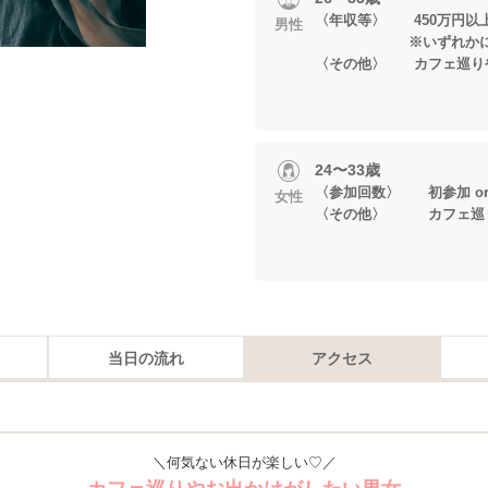
〈年収等〉 450万円以
男性
※いずれかに当
〈その他〉 カフェ巡り
24〜33歳
〈参加回数〉 初参加 or
女性
〈その他〉 カフェ巡り
当日の流れ
アクセス
＼何気ない休日が楽しい♡／