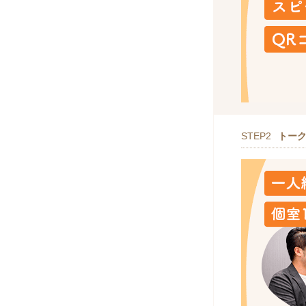
STEP2
トー