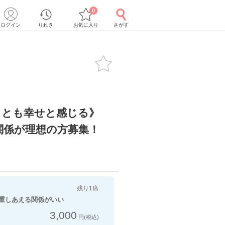
0
ログイン
りれき
お気に入り
さがす
ことも幸せと感じる》
関係が理想の方募集！
残り1席
重しあえる関係がいい
3,000
円(税込)