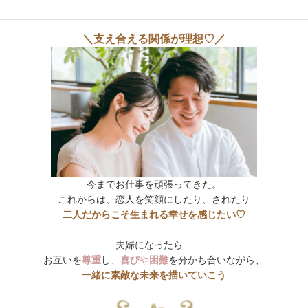
＼支え合える関係が理想♡／
今までお仕事を頑張ってきた。
これからは、恋人を笑顔にしたり、されたり
二人だからこそ生まれる幸せを感じたい♡
夫婦になったら…
お互いを
尊重
し、
喜び
や
困難
を分かち合いながら、
一緒に素敵な未来を描いていこう