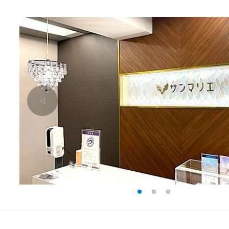
△
1
2
3