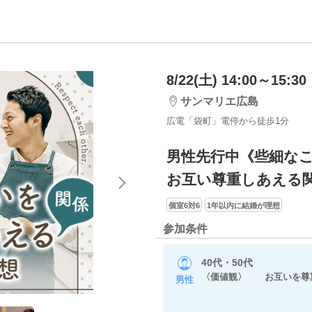
8/22(土) 14:00～15:30
サンマリエ広島
広電「袋町」電停から徒歩1分
男性先行中《些細な
お互い尊重しあえる
個室6対6
1年以内に結婚が理想
参加条件
40代・50代
〈価値観〉 お互いを尊
男性