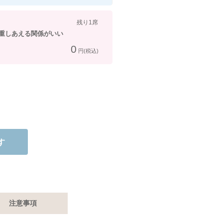
残り1席
重しあえる関係がいい
0
円(税込)
す
注意事項