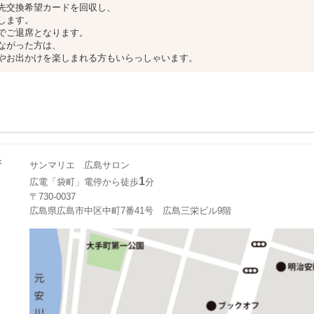
先交換希望カードを回収し、
します。
でご退席となります。
ながった方は、
やお出かけを楽しまれる方もいらっしゃいます。
所
サンマリエ 広島サロン
1
広電「袋町」電停から徒歩
分
〒730-0037
広島県広島市中区中町7番41号 広島三栄ビル9階