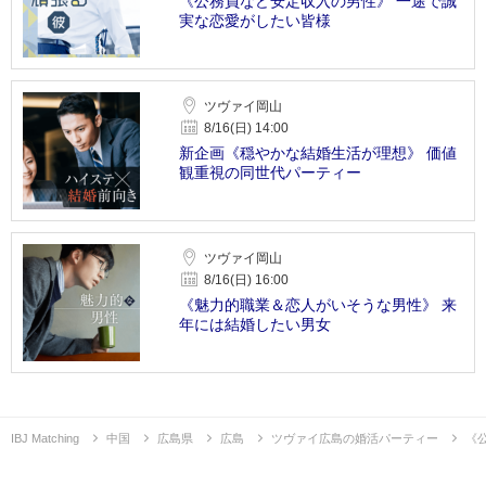
《公務員など安定収入の男性》 一途で誠
実な恋愛がしたい皆様
ツヴァイ岡山
8/16(日) 14:00
新企画《穏やかな結婚生活が理想》 価値
観重視の同世代パーティー
ツヴァイ岡山
8/16(日) 16:00
《魅力的職業＆恋人がいそうな男性》 来
年には結婚したい男女
IBJ Matching
中国
広島県
広島
ツヴァイ広島の婚活パーティー
《