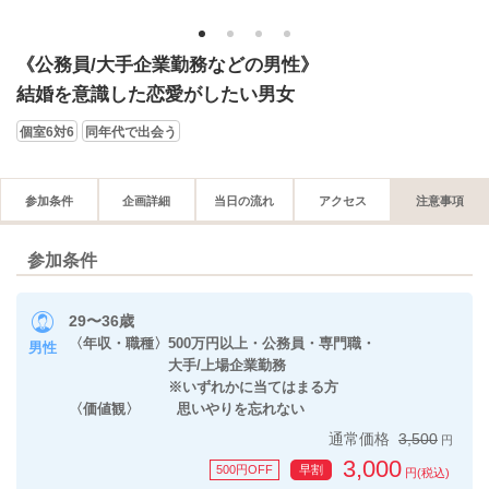
1
2
3
4
《公務員/大手企業勤務などの男性》
結婚を意識した恋愛がしたい男女
個室6対6
同年代で出会う
参加条件
企画詳細
当日の流れ
アクセス
注意事項
参加条件
29〜36歳
〈年収・職種〉500万円以上・公務員・専門職・
男性
大手/上場企業勤務
※いずれかに当てはまる方
〈価値観〉 思いやりを忘れない
通常価格
3,500
円
3,000
500円OFF
早割
円(税込)