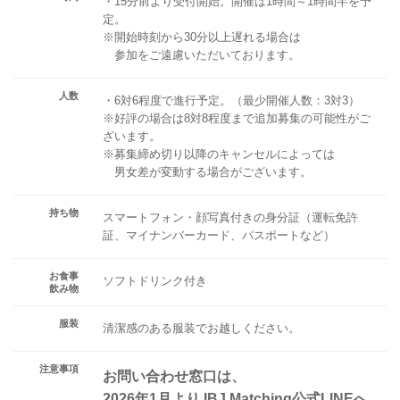
・15分前より受付開始。開催は1時間～1時間半を予
定。
※開始時刻から30分以上遅れる場合は
参加をご遠慮いただいております。
人数
・6対6程度で進行予定。（最少開催人数：3対3）
※好評の場合は8対8程度まで追加募集の可能性がご
ざいます。
※募集締め切り以降のキャンセルによっては
男女差が変動する場合がございます。
持ち物
スマートフォン・顔写真付きの身分証（運転免許
証、マイナンバーカード、パスポートなど）
お食事
ソフトドリンク付き
飲み物
服装
清潔感のある服装でお越しください。
注意事項
お問い合わせ窓口は、
2026年1月より IBJ Matching公式LINEへ