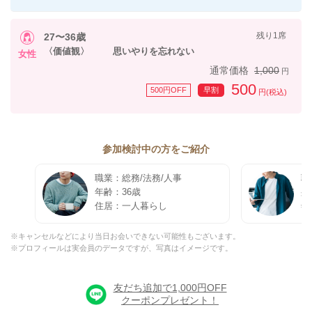
残り1席
27〜36歳
〈価値観〉 思いやりを忘れない
女性
通常価格
1,000
円
500
500円OFF
早割
円(税込)
参加検討中の方をご紹介
職業：総務/法務/人事
職
年齢：36歳
身
住居：一人暮らし
年
※キャンセルなどにより当日お会いできない可能性もございます。
※プロフィールは実会員のデータですが、写真はイメージです。
友だち追加で1,000円OFF
クーポンプレゼント！