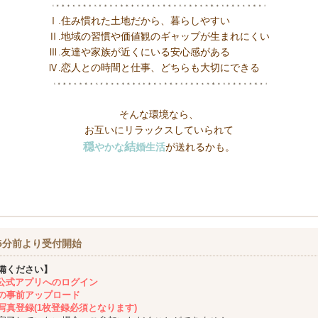
Ⅰ.住み慣れた土地だから、暮らしやすい
Ⅱ.地域の習慣や価値観のギャップが生まれにくい
Ⅲ.友達や家族が近くにいる安心感がある
Ⅳ.恋人との時間と仕事、どちらも大切にできる
そんな環境なら、
お互いにリラックスしていられて
穏
結
やかな
婚生活
が送れるかも。
5分前より受付開始
備ください】
ing公式アプリへのログイン
の事前アップロード
写真登録(1枚登録必須となります)