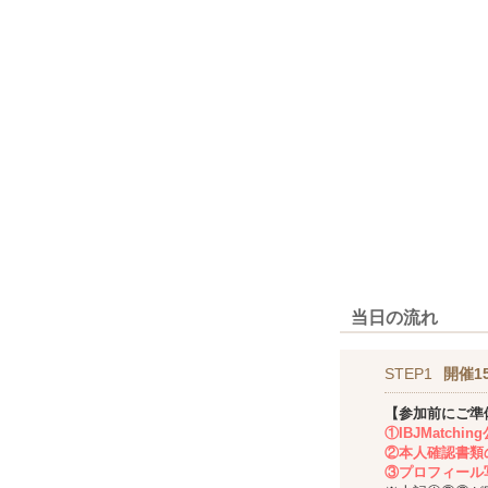
当日の流れ
STEP1
開催1
【参加前にご準
①IBJMatch
②本人確認書類
③プロフィール