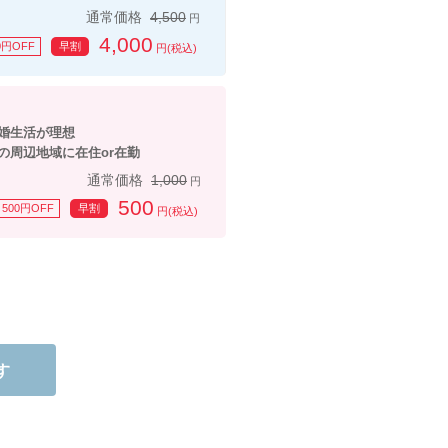
通常価格
4,500
円
4,000
0円OFF
早割
円(税込)
婚生活が理想
周辺地域に在住or在勤
通常価格
1,000
円
500
500円OFF
早割
円(税込)
す