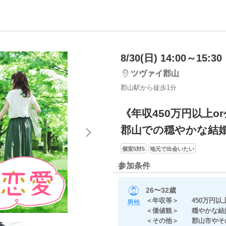
8/30(日) 14:00～15:30
ツヴァイ郡山
郡山駅から徒歩1分
《年収450万円以上o
郡山での穏やかな結
個室5対5
地元で出会いたい
参加条件
26〜32歳
＜年収等＞ 450万円以上
男性
＜価値観＞ 穏やかな結
＜その他＞ 郡山市やその