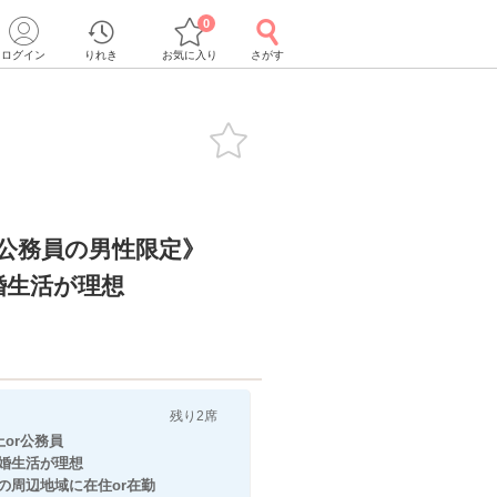
0
ログイン
りれき
お気に入り
さがす
r公務員の男性限定》
婚生活が理想
残り2席
or公務員
婚生活が理想
周辺地域に在住or在勤