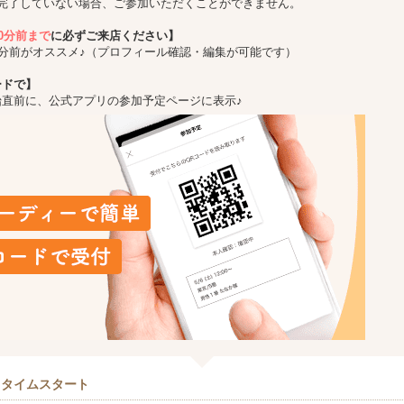
完了していない場合、ご参加いただくことができません。
10分前まで
に必ずご来店ください】
5分前がオススメ♪（プロフィール確認・編集が可能です）
ードで】
始直前に、公式アプリの参加予定ページに表示♪
クタイムスタート