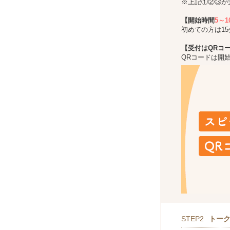
※上記①②③が
【開始時間
5～
初めての方は1
【受付はQRコ
QRコードは開
STEP2
トー