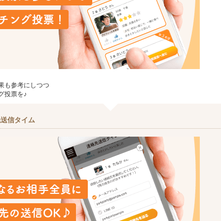
果も参考にしつつ
グ投票を♪
先送信タイム