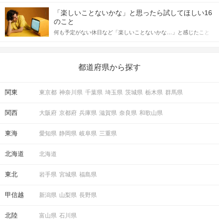
「この人いいな」と感じたら、次はデートに誘いたくなるもの。
詳しく解説した後、婚活イベントで実際にサインを受け取った場
しかし、中には「どう誘ったらいいの？」とお困りの男性もいら
合にどのような行動に繋げるべきかをご紹介していきます。
「楽しいことないかな」と思ったら試してほしい16
っしゃるのではないでしょうか。 そこで今回は、男性から女性へ
のこと
送るLINEでのデートの誘い方のコツをご紹介します。例文も混じ
何も予定がない休日など「楽しいことないかな…」と感じたこと
えながら解説するので、ぜひ参考にしてください。
がある人もいるのでは？ 日常が退屈に感じるなら、いますぐ楽し
いことを始めましょう！ いますぐ楽しい気分になれる対処法か
ら、恋愛・自分磨き・趣味などジャンル別の楽しいことまで、16
の楽しいことアイデアを集めました♪ いままさに楽しいことを探し
都道府県から探す
ている方は必見です。
関東
東京都
神奈川県
千葉県
埼玉県
茨城県
栃木県
群馬県
関西
大阪府
京都府
兵庫県
滋賀県
奈良県
和歌山県
東海
愛知県
静岡県
岐阜県
三重県
北海道
北海道
東北
岩手県
宮城県
福島県
甲信越
新潟県
山梨県
長野県
北陸
富山県
石川県