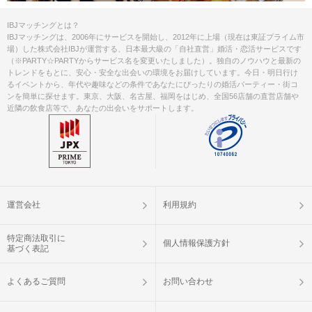
IBJマッチングとは？
IBJマッチングは、2006年にサービスを開始し、2012年に上場（現在は東証プライム市
場）した株式会社IBJが運営する、日本最大級の「自社直営」婚活・恋活サービスです
（※PARTY☆PARTYからサービス名を変更いたしました）。独自のノウハウと最新の
トレンドをもとに、安心・安全な出会いの環境をお届けしています。今日・明日行け
るイベントから、年代や趣味などの条件であなたにぴったりの婚活パーティー・街コ
ンを簡単に探せます。東京、大阪、名古屋、福岡をはじめ、全国56店舗の直営店舗や
近隣の飲食店等で、あなたの出会いをサポートします。
運営会社
利用規約
特定商法取引に
個人情報保護方針
基づく表記
よくあるご質問
お問い合わせ