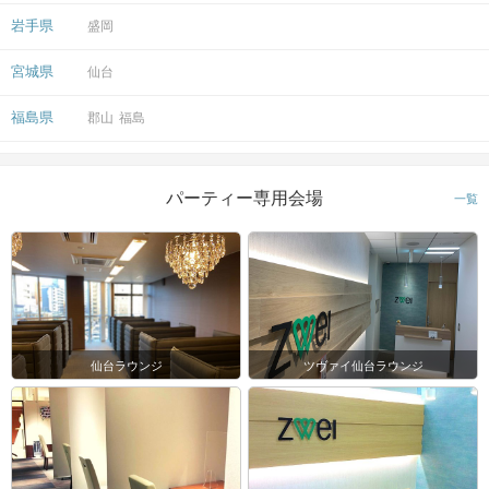
岩手県
盛岡
宮城県
仙台
福島県
郡山
福島
パーティー専用会場
一覧
仙台ラウンジ
ツヴァイ仙台ラウンジ