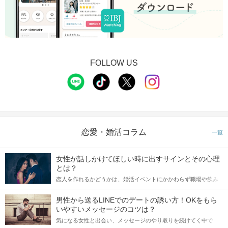
FOLLOW US
恋愛・婚活コラム
一覧
女性が話しかけてほしい時に出すサインとその心理
とは？
恋人を作れるかどうかは、婚活イベントにかかわらず職場や飲み
会の場で女性が話しかけて欲しい時に出すサインに、早く気づい
てアプローチできるかにも左右されます。 これから恋人作りを本
男性から送るLINEでのデートの誘い方！OKをもら
格的に始めようとしている方は、女性が異性を求めて出すサイン
いやすいメッセージのコツは？
をしっかりと理解し、正しい行動に移せるかどうかが重要。 この
気になる女性と出会い、メッセージのやり取りを続けてく中で
記事では、女性が話しかけて欲しい時に出すサインとその心理を