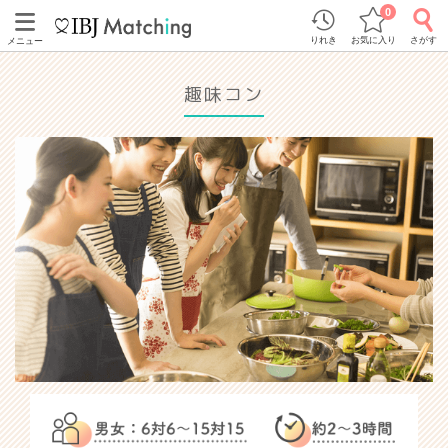
0
りれき
お気に入り
さがす
メニュー
趣味コン