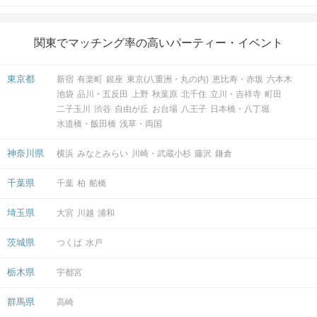
関東でマッチング率の高いパーティー・イベント
東京都
新宿
有楽町
銀座
東京(八重洲・丸の内)
恵比寿・赤坂
六本木
池袋
品川・五反田
上野
秋葉原
北千住
立川・吉祥寺
町田
二子玉川
渋谷
自由が丘
お台場
八王子
日本橋・八丁堀
水道橋・飯田橋
浅草・両国
神奈川県
横浜
みなとみらい
川崎・武蔵小杉
藤沢
鎌倉
千葉県
千葉
柏
船橋
埼玉県
大宮
川越
浦和
茨城県
つくば
水戸
栃木県
宇都宮
群馬県
高崎