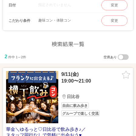
指定されていません
日付
変更
趣味コン・体験コン
こだわり条件
変更
検索結果一覧
2
件中 1～2件
空席あり
9/11(金)
19:00〜21:00
日比谷
自由に飲み歩き
グループで楽しく交流
華金＼ゆるっと♡日比谷で飲み歩き♪／
スタッフ同行なしで気軽に出会おう♥