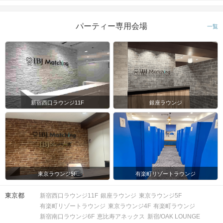
パーティー専用会場
一覧
新宿西口ラウンジ11F
銀座ラウンジ
東京ラウンジ5F
有楽町リゾートラウンジ
東京都
新宿西口ラウンジ11F
銀座ラウンジ
東京ラウンジ5F
有楽町リゾートラウンジ
東京ラウンジ4F
有楽町ラウンジ
新宿南口ラウンジ6F
恵比寿アネックス
新宿/OAK LOUNGE