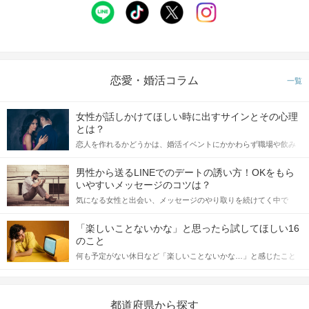
恋愛・婚活コラム
一覧
女性が話しかけてほしい時に出すサインとその心理
とは？
恋人を作れるかどうかは、婚活イベントにかかわらず職場や飲み
会の場で女性が話しかけて欲しい時に出すサインに、早く気づい
てアプローチできるかにも左右されます。 これから恋人作りを本
男性から送るLINEでのデートの誘い方！OKをもら
格的に始めようとしている方は、女性が異性を求めて出すサイン
いやすいメッセージのコツは？
をしっかりと理解し、正しい行動に移せるかどうかが重要。 この
気になる女性と出会い、メッセージのやり取りを続けてく中で
記事では、女性が話しかけて欲しい時に出すサインとその心理を
「この人いいな」と感じたら、次はデートに誘いたくなるもの。
詳しく解説した後、婚活イベントで実際にサインを受け取った場
しかし、中には「どう誘ったらいいの？」とお困りの男性もいら
合にどのような行動に繋げるべきかをご紹介していきます。
「楽しいことないかな」と思ったら試してほしい16
っしゃるのではないでしょうか。 そこで今回は、男性から女性へ
のこと
送るLINEでのデートの誘い方のコツをご紹介します。例文も混じ
何も予定がない休日など「楽しいことないかな…」と感じたこと
えながら解説するので、ぜひ参考にしてください。
がある人もいるのでは？ 日常が退屈に感じるなら、いますぐ楽し
いことを始めましょう！ いますぐ楽しい気分になれる対処法か
ら、恋愛・自分磨き・趣味などジャンル別の楽しいことまで、16
の楽しいことアイデアを集めました♪ いままさに楽しいことを探し
都道府県から探す