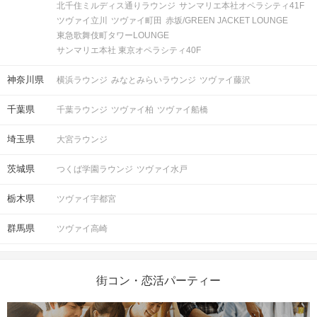
北千住ミルディス通りラウンジ
サンマリエ本社オペラシティ41F
ツヴァイ立川
ツヴァイ町田
赤坂/GREEN JACKET LOUNGE
東急歌舞伎町タワーLOUNGE
サンマリエ本社 東京オペラシティ40F
神奈川県
横浜ラウンジ
みなとみらいラウンジ
ツヴァイ藤沢
千葉県
千葉ラウンジ
ツヴァイ柏
ツヴァイ船橋
埼玉県
大宮ラウンジ
茨城県
つくば学園ラウンジ
ツヴァイ水戸
栃木県
ツヴァイ宇都宮
群馬県
ツヴァイ高崎
街コン・恋活パーティー