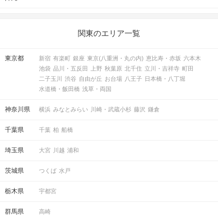
関東のエリア一覧
東京都
新宿
有楽町
銀座
東京(八重洲・丸の内)
恵比寿・赤坂
六本木
池袋
品川・五反田
上野
秋葉原
北千住
立川・吉祥寺
町田
二子玉川
渋谷
自由が丘
お台場
八王子
日本橋・八丁堀
水道橋・飯田橋
浅草・両国
神奈川県
横浜
みなとみらい
川崎・武蔵小杉
藤沢
鎌倉
千葉県
千葉
柏
船橋
埼玉県
大宮
川越
浦和
茨城県
つくば
水戸
栃木県
宇都宮
群馬県
高崎