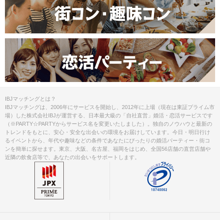
IBJマッチングとは？
IBJマッチングは、2006年にサービスを開始し、2012年に上場（現在は東証プライム市
場）した株式会社IBJが運営する、日本最大級の「自社直営」婚活・恋活サービスです
（※PARTY☆PARTYからサービス名を変更いたしました）。独自のノウハウと最新の
トレンドをもとに、安心・安全な出会いの環境をお届けしています。今日・明日行け
るイベントから、年代や趣味などの条件であなたにぴったりの婚活パーティー・街コ
ンを簡単に探せます。東京、大阪、名古屋、福岡をはじめ、全国56店舗の直営店舗や
近隣の飲食店等で、あなたの出会いをサポートします。