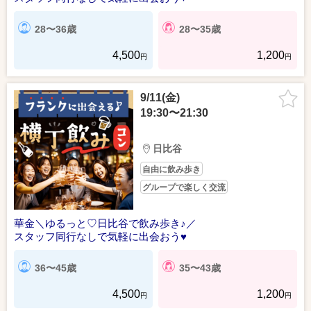
28〜36歳
28〜35歳
4,500
1,200
円
円
9/11(金)
19:30〜21:30
日比谷
自由に飲み歩き
グループで楽しく交流
華金＼ゆるっと♡日比谷で飲み歩き♪／
スタッフ同行なしで気軽に出会おう♥
36〜45歳
35〜43歳
4,500
1,200
円
円