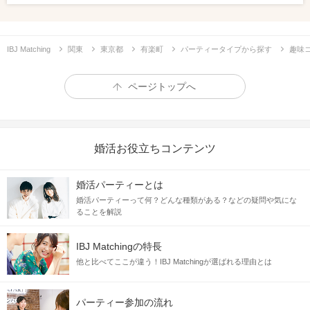
IBJ Matching
関東
東京都
有楽町
パーティータイプから探す
趣味
ページトップへ
婚活お役立ちコンテンツ
婚活パーティーとは
婚活パーティーって何？どんな種類がある？などの疑問や気にな
ることを解説
IBJ Matchingの特長
他と比べてここが違う！IBJ Matchingが選ばれる理由とは
パーティー参加の流れ