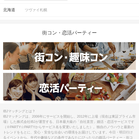
北海道
ツヴァイ札幌
街コン・恋活パーティー
IBJマッチングとは？
IBJマッチングは、2006年にサービスを開始し、2012年に上場（現在は東証プライム市
場）した株式会社IBJが運営する、日本最大級の「自社直営」婚活・恋活サービスです
（※PARTY☆PARTYからサービス名を変更いたしました）。独自のノウハウと最新の
トレンドをもとに、安心・安全な出会いの環境をお届けしています。今日・明日行け
るイベントから、年代や趣味などの条件であなたにぴったりの婚活パーティー・街コ