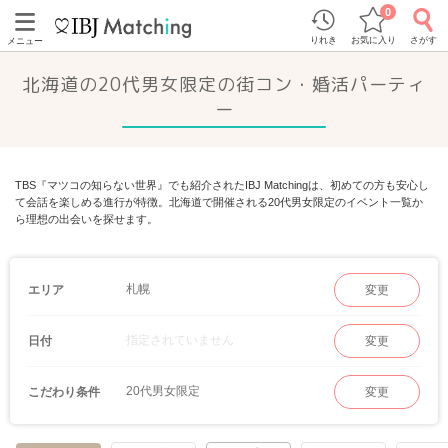
0
りれき
お気に入り
さがす
メニュー
北海道の20代男女限定の街コン・婚活パーティ
ー
TBS『マツコの知らない世界』でも紹介されたIBJ Matchingは、初めての方も安心し
て会話を楽しめる進行が特徴。北海道で開催される20代男女限定のイベント一覧か
ら理想の出会いを探せます。
札幌
エリア
変更
指定されていません
日付
変更
20代男女限定
こだわり条件
変更