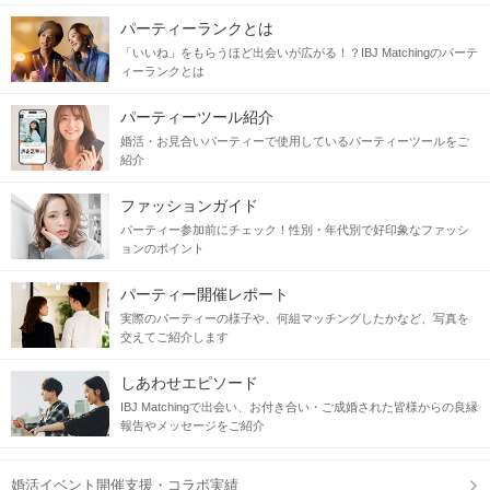
パーティーランクとは
「いいね」をもらうほど出会いが広がる！？IBJ Matchingのパーテ
ィーランクとは
パーティーツール紹介
婚活・お見合いパーティーで使用しているパーティーツールをご
紹介
ファッションガイド
パーティー参加前にチェック！性別・年代別で好印象なファッシ
ョンのポイント
パーティー開催レポート
実際のパーティーの様子や、何組マッチングしたかなど、写真を
交えてご紹介します
しあわせエピソード
IBJ Matchingで出会い、お付き合い・ご成婚された皆様からの良縁
報告やメッセージをご紹介
婚活イベント開催支援・コラボ実績