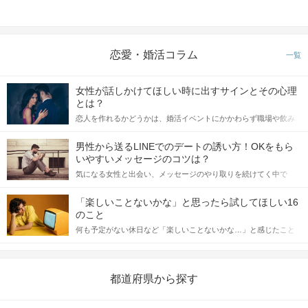
恋愛・婚活コラム
一覧
女性が話しかけてほしい時に出すサインとその心理
とは？
恋人を作れるかどうかは、婚活イベントにかかわらず職場や飲み
会の場で女性が話しかけて欲しい時に出すサインに、早く気づい
てアプローチできるかにも左右されます。 これから恋人作りを本
男性から送るLINEでのデートの誘い方！OKをもら
格的に始めようとしている方は、女性が異性を求めて出すサイン
いやすいメッセージのコツは？
をしっかりと理解し、正しい行動に移せるかどうかが重要。 この
気になる女性と出会い、メッセージのやり取りを続けてく中で
記事では、女性が話しかけて欲しい時に出すサインとその心理を
「この人いいな」と感じたら、次はデートに誘いたくなるもの。
詳しく解説した後、婚活イベントで実際にサインを受け取った場
しかし、中には「どう誘ったらいいの？」とお困りの男性もいら
合にどのような行動に繋げるべきかをご紹介していきます。
「楽しいことないかな」と思ったら試してほしい16
っしゃるのではないでしょうか。 そこで今回は、男性から女性へ
のこと
送るLINEでのデートの誘い方のコツをご紹介します。例文も混じ
何も予定がない休日など「楽しいことないかな…」と感じたこと
えながら解説するので、ぜひ参考にしてください。
がある人もいるのでは？ 日常が退屈に感じるなら、いますぐ楽し
いことを始めましょう！ いますぐ楽しい気分になれる対処法か
ら、恋愛・自分磨き・趣味などジャンル別の楽しいことまで、16
の楽しいことアイデアを集めました♪ いままさに楽しいことを探し
都道府県から探す
ている方は必見です。