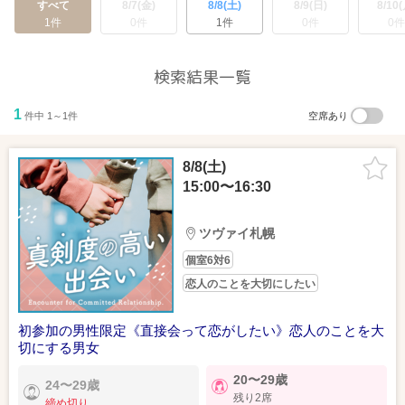
すべて
8/7(金)
8/8(土)
8/9(日)
8/10(
1件
0件
1件
0件
0件
検索結果一覧
1
件中 1～1件
空席あり
8/8(土)
15:00〜16:30
ツヴァイ札幌
個室6対6
恋人のことを大切にしたい
初参加の男性限定《直接会って恋がしたい》恋人のことを大
切にする男女
20〜29歳
24〜29歳
残り2席
締め切り