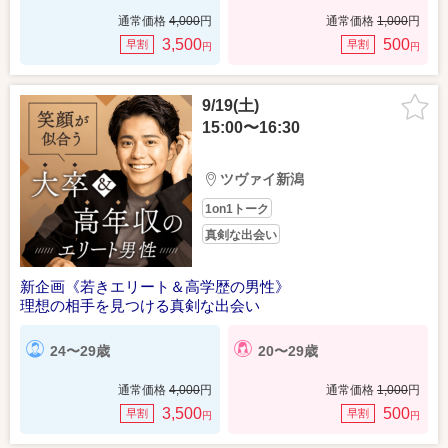
通常価格
4,000
円
通常価格
1,000
円
3,500
500
早割
早割
円
円
9/19(土)
15:00〜16:30
ツヴァイ新潟
1on1トーク
真剣な出会い
新企画《若きエリート＆高学歴の男性》
理想の相手を見つける真剣な出会い
24〜29歳
20〜29歳
通常価格
4,000
円
通常価格
1,000
円
3,500
500
早割
早割
円
円