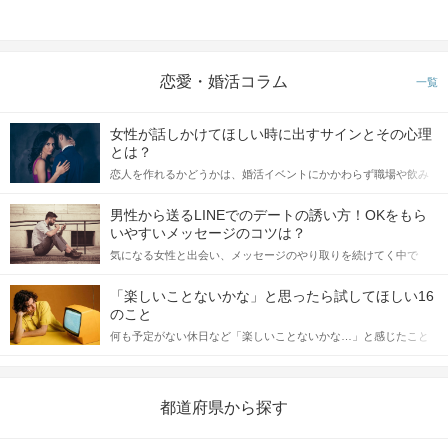
恋愛・婚活コラム
一覧
女性が話しかけてほしい時に出すサインとその心理
とは？
恋人を作れるかどうかは、婚活イベントにかかわらず職場や飲み
会の場で女性が話しかけて欲しい時に出すサインに、早く気づい
てアプローチできるかにも左右されます。 これから恋人作りを本
男性から送るLINEでのデートの誘い方！OKをもら
格的に始めようとしている方は、女性が異性を求めて出すサイン
いやすいメッセージのコツは？
をしっかりと理解し、正しい行動に移せるかどうかが重要。 この
気になる女性と出会い、メッセージのやり取りを続けてく中で
記事では、女性が話しかけて欲しい時に出すサインとその心理を
「この人いいな」と感じたら、次はデートに誘いたくなるもの。
詳しく解説した後、婚活イベントで実際にサインを受け取った場
しかし、中には「どう誘ったらいいの？」とお困りの男性もいら
合にどのような行動に繋げるべきかをご紹介していきます。
「楽しいことないかな」と思ったら試してほしい16
っしゃるのではないでしょうか。 そこで今回は、男性から女性へ
のこと
送るLINEでのデートの誘い方のコツをご紹介します。例文も混じ
何も予定がない休日など「楽しいことないかな…」と感じたこと
えながら解説するので、ぜひ参考にしてください。
がある人もいるのでは？ 日常が退屈に感じるなら、いますぐ楽し
いことを始めましょう！ いますぐ楽しい気分になれる対処法か
ら、恋愛・自分磨き・趣味などジャンル別の楽しいことまで、16
の楽しいことアイデアを集めました♪ いままさに楽しいことを探し
都道府県から探す
ている方は必見です。