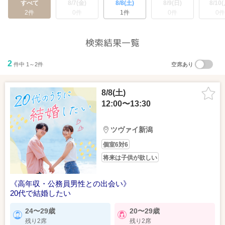
すべて
8/7(金)
8/8(土)
8/9(日)
8/10(
2件
0件
1件
0件
0件
検索結果一覧
2
件中 1～2件
空席あり
8/8(土)
12:00〜13:30
ツヴァイ新潟
個室6対6
将来は子供が欲しい
《高年収・公務員男性との出会い》
20代で結婚したい
24〜29歳
20〜29歳
残り2席
残り2席