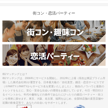
街コン・恋活パーティー
IBJマッチングとは？
IBJマッチングは、2006年にサービスを開始し、2012年に上場（現在は東証プライム市
場）した株式会社IBJが運営する、日本最大級の「自社直営」婚活・恋活サービスです
（※PARTY☆PARTYからサービス名を変更いたしました）。独自のノウハウと最新の
トレンドをもとに、安心・安全な出会いの環境をお届けしています。今日・明日行け
るイベントから、年代や趣味などの条件であなたにぴったりの婚活パーティー・街コ
ンを簡単に探せます。東京、大阪、名古屋、福岡をはじめ、全国56店舗の直営店舗や
近隣の飲食店等で、あなたの出会いをサポートします。