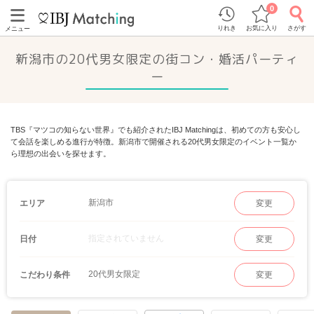
0
りれき
お気に入り
さがす
メニュー
新潟市の20代男女限定の街コン・婚活パーティ
ー
TBS『マツコの知らない世界』でも紹介されたIBJ Matchingは、初めての方も安心し
て会話を楽しめる進行が特徴。新潟市で開催される20代男女限定のイベント一覧か
ら理想の出会いを探せます。
新潟市
エリア
変更
指定されていません
日付
変更
20代男女限定
こだわり条件
変更