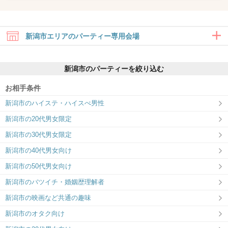
新潟市エリアのパーティー専用会場
新潟市のパーティーを絞り込む
お相手条件
新潟市のハイステ・ハイスぺ男性
ツヴァイ新潟
新潟市の20代男女限定
＼全席個室！／ナチュラルで清潔感のあ
るパーティー会場♪
新潟市の30代男女限定
新潟市の40代男女向け
新潟市の50代男女向け
新潟市のバツイチ・婚姻歴理解者
新潟市の映画など共通の趣味
新潟市のオタク向け