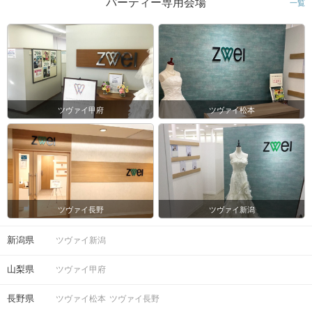
パーティー専用会場
一覧
ツヴァイ甲府
ツヴァイ松本
ツヴァイ長野
ツヴァイ新潟
新潟県
ツヴァイ新潟
山梨県
ツヴァイ甲府
長野県
ツヴァイ松本
ツヴァイ長野