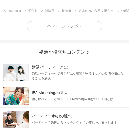
IBJ Matching
甲信越
新潟県
新潟市
新潟市の20代男女限定街コン・婚
ページトップへ
婚活お役立ちコンテンツ
婚活パーティーとは
婚活パーティーって何？どんな種類がある？などの疑問や気にな
ることを解説
IBJ Matchingの特長
他と比べてここが違う！IBJ Matchingが選ばれる理由とは
パーティー参加の流れ
パーティー予約後からマッチングまでの流れをご案内します