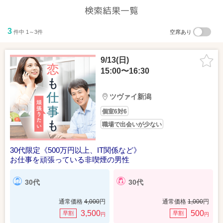
検索結果一覧
3
件中 1～3件
空席あり
9/13(日)
15:00〜16:30
ツヴァイ新潟
個室6対6
職場で出会いが少ない
30代限定《500万円以上、IT関係など》
お仕事を頑張っている非喫煙の男性
30代
30代
通常価格
4,000
円
通常価格
1,000
円
3,500
500
早割
早割
円
円