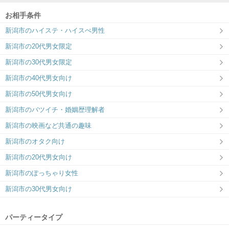
お相手条件
新潟市のハイステ・ハイスぺ男性
ツヴァイ新潟
新潟市の20代男女限定
＼全席個室！／ナチュラルで清潔感のあ
るパーティー会場♪
新潟市の30代男女限定
新潟市の40代男女向け
新潟市の50代男女向け
新潟市のバツイチ・婚姻歴理解者
新潟市の映画など共通の趣味
新潟市のオタク向け
新潟市の20代男女向け
新潟市のぽっちゃり女性
新潟市の30代男女向け
パーティータイプ