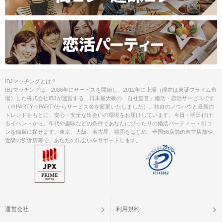
IBJマッチングとは？
IBJマッチングは、2006年にサービスを開始し、2012年に上場（現在は東証プライム市
場）した株式会社IBJが運営する、日本最大級の「自社直営」婚活・恋活サービスです
（※PARTY☆PARTYからサービス名を変更いたしました）。独自のノウハウと最新の
トレンドをもとに、安心・安全な出会いの環境をお届けしています。今日・明日行け
るイベントから、年代や趣味などの条件であなたにぴったりの婚活パーティー・街コ
ンを簡単に探せます。東京、大阪、名古屋、福岡をはじめ、全国56店舗の直営店舗や
近隣の飲食店等で、あなたの出会いをサポートします。
運営会社
利用規約