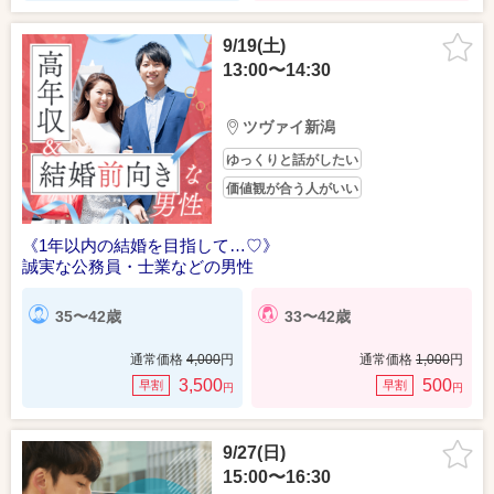
9/19(土)
13:00〜14:30
ツヴァイ新潟
ゆっくりと話がしたい
価値観が合う人がいい
《1年以内の結婚を目指して…♡》
誠実な公務員・士業などの男性
35〜42歳
33〜42歳
通常価格
4,000
円
通常価格
1,000
円
3,500
500
早割
早割
円
円
9/27(日)
15:00〜16:30