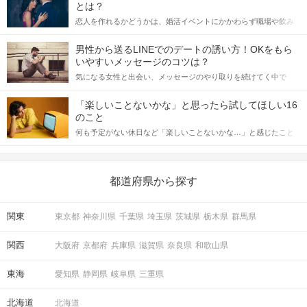
とは？
恋人を作れるかどうかは、婚活イベントにかかわらず職場や飲み
会の場で女性が話しかけて欲しい時に出すサインに、早く気づい
てアプローチできるかにも左右されます。 これから恋人作りを本
男性から送るLINEでのデートの誘い方！OKをもら
格的に始めようとしている方は、女性が異性を求めて出すサイン
いやすいメッセージのコツは？
をしっかりと理解し、正しい行動に移せるかどうかが重要。 この
気になる女性と出会い、メッセージのやり取りを続けてく中で
記事では、女性が話しかけて欲しい時に出すサインとその心理を
「この人いいな」と感じたら、次はデートに誘いたくなるもの。
詳しく解説した後、婚活イベントで実際にサインを受け取った場
しかし、中には「どう誘ったらいいの？」とお困りの男性もいら
合にどのような行動に繋げるべきかをご紹介していきます。
「楽しいことないかな」と思ったら試してほしい16
っしゃるのではないでしょうか。 そこで今回は、男性から女性へ
のこと
送るLINEでのデートの誘い方のコツをご紹介します。例文も混じ
何も予定がない休日など「楽しいことないかな…」と感じたこと
えながら解説するので、ぜひ参考にしてください。
がある人もいるのでは？ 日常が退屈に感じるなら、いますぐ楽し
いことを始めましょう！ いますぐ楽しい気分になれる対処法か
ら、恋愛・自分磨き・趣味などジャンル別の楽しいことまで、16
の楽しいことアイデアを集めました♪ いままさに楽しいことを探し
都道府県から探す
ている方は必見です。
関東
東京都
神奈川県
千葉県
埼玉県
茨城県
栃木県
群馬県
関西
大阪府
京都府
兵庫県
滋賀県
奈良県
和歌山県
東海
愛知県
静岡県
岐阜県
三重県
北海道
北海道