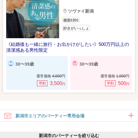
ツヴァイ新潟
個室6対6
好きがいっしょ
《結婚後も一緒に旅行・お出かけがしたい》500万円以上の
清潔感ある男性限定
30〜39歳
30〜39歳
通常価格
4,000
円
通常価格
1,000
円
3,500
500
早割
早割
円
円
新潟市エリアのパーティー専用会場
新潟市のパーティーを絞り込む