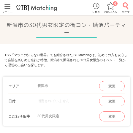
0
りれき
お気に入り
さがす
メニュー
新潟市の30代男女限定の街コン・婚活パーティ
ー
TBS『マツコの知らない世界』でも紹介されたIBJ Matchingは、初めての方も安心し
て会話を楽しめる進行が特徴。新潟市で開催される30代男女限定のイベント一覧か
ら理想の出会いを探せます。
新潟市
エリア
変更
指定されていません
日付
変更
30代男女限定
こだわり条件
変更