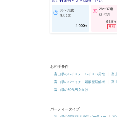
次に付き合う人と結婚したい
28〜37歳
30〜39歳
残り2席
残り1席
通常価格
4,000
円
早割
お相手条件
富山県のハイステ・ハイスぺ男性
富
富山県のバツイチ・婚姻歴理解者
富
富山県の30代男女向け
パーティータイプ
富山県の個室8対8 婚活パーティー
富