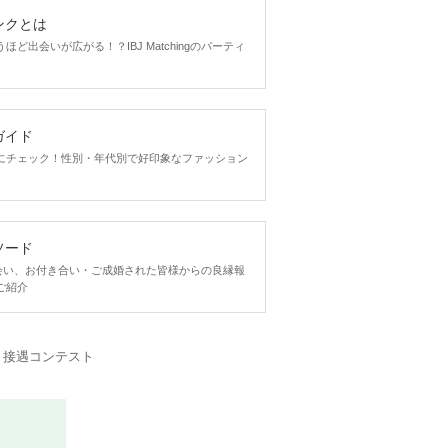
ンクとは
ど出会いが広がる！？IBJ Matchingのパーティ
ガイド
にチェック！性別・年代別で好印象なファッション
ソード
ngで出会い、お付き合い・ご成婚された皆様からの良縁報
ご紹介
・接遇コンテスト