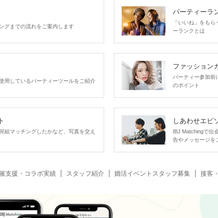
パーティーラ
「いいね」をもらうほ
ングまでの流れをご案内します
ーランクとは
ファッション
パーティー参加前
使用しているパーティーツールをご紹介
のポイント
ト
しあわせエピ
何組マッチングしたかなど、写真を交え
IBJ Matchi
告やメッセージを
催支援・コラボ実績
スタッフ紹介
婚活イベントスタッフ募集
接客