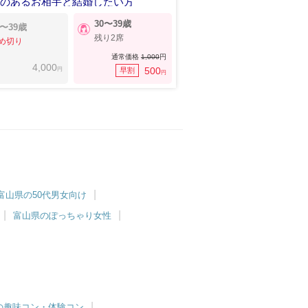
感のあるお相手と結婚したい方
30〜39歳
0〜39歳
残り2席
め切り
通常価格
1,000
円
4,000
円
500
早割
円
富山県の50代男女向け
富山県のぽっちゃり女性
の趣味コン・体験コン