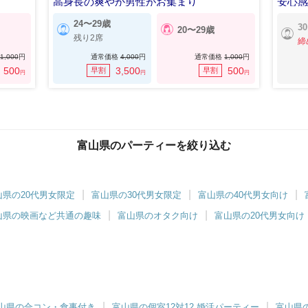
高身長の爽やか男性がお集まり
安心
24〜29歳
3
20〜29歳
残り2席
締
1,000
円
通常価格
4,000
円
通常価格
1,000
円
500
3,500
500
早割
早割
円
円
円
富山県のパーティーを絞り込む
山県の20代男女限定
富山県の30代男女限定
富山県の40代男女向け
山県の映画など共通の趣味
富山県のオタク向け
富山県の20代男女向け
山県の合コン・食事付き
富山県の個室12対12 婚活パーティー
富山県