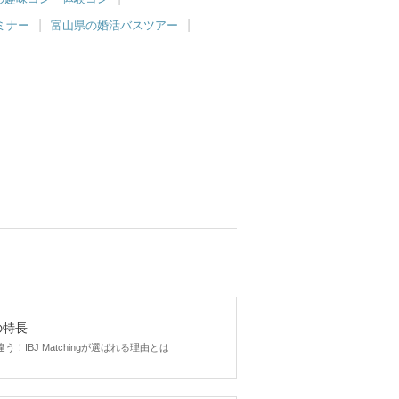
ミナー
富山県の婚活バスツアー
gの特長
！IBJ Matchingが選ばれる理由とは