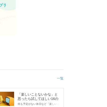
一覧
「楽しいことないかな」と
思ったら試してほしい16の
こと
何も予定がない休日など「楽しいこ