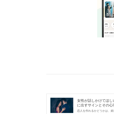
女性が話しかけてほし
に出すサインとその心
は？
恋人を作れるかどうかは、婚