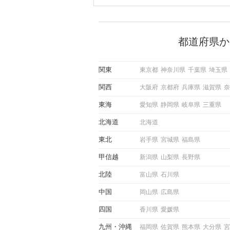
ントにかかわらず職場や飲み
で女性が話しかけて欲しい時
サインに、早く気づいてアプ
できるかにも左右されます。
から恋人作りを本格的に始め
都道府県か
している方は、女性が異性を
出すサインをしっかりと理解
しい行動に移せるかどうかが
関東
東京都
神奈川県
千葉県
埼玉県
この記事では、女性が話しか
しい時に出すサインとその心
関西
大阪府
京都府
兵庫県
滋賀県
奈
しく解説した後、婚活イベン
際にサインを受け取った場合
東海
愛知県
静岡県
岐阜県
三重県
ような行動に繋げるべきかを
していきます。
北海道
北海道
東北
岩手県
宮城県
福島県
甲信越
新潟県
山梨県
長野県
北陸
富山県
石川県
中国
岡山県
広島県
四国
香川県
愛媛県
九州
沖縄
福岡県
佐賀県
熊本県
大分県
宮