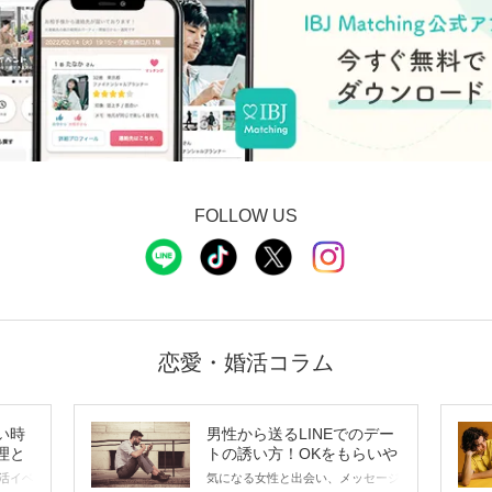
FOLLOW US
恋愛・婚活コラム
い時
男性から送るLINEでのデー
理と
トの誘い方！OKをもらいや
すいメッセージのコツは？
活イベ
気になる女性と出会い、メッセージ