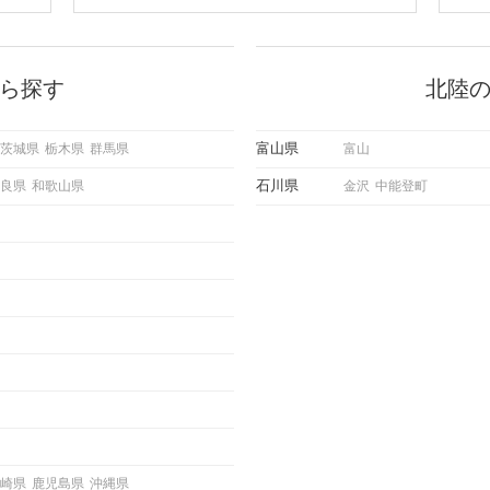
会の場
のやり取りを続けてく中で「この人
に出す
いいな」と感じたら、次はデートに
ローチ
誘いたくなるもの。 しかし、中に
 これ
は「どう誘ったらいいの？」とお困
ようと
りの男性もいらっしゃるのではない
ら探す
北陸
求めて
でしょうか。 そこで今回は、男性
し、正
から女性へ送るLINEでのデートの
重要。
誘い方のコツをご紹介します。例文
富山県
茨城県
栃木県
群馬県
富山
けて欲
も混じえながら解説するので、ぜひ
理を詳
参考にしてください。
石川県
良県
和歌山県
金沢
中能登町
トで実
にどの
ご紹介
崎県
鹿児島県
沖縄県