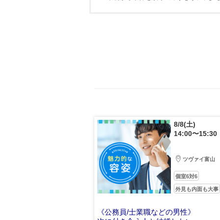
8/8(土)
14:00〜15:30
ツヴァイ富山
個室6対6
外見も内面も大事
《公務員/士業職などの男性》