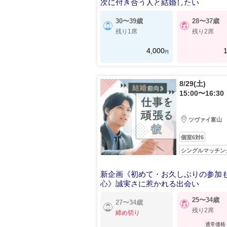
次に付き合う人と結婚したい
30〜39歳
28〜37歳
残り1席
残り2席
4,000
1
円
8/29(土)
15:00〜16:30
ツヴァイ富山
個室6対6
シングルマッチン
新企画《初めて・お久しぶりの参加
心》誠実さに惹かれる出会い
25〜34歳
27〜34歳
残り2席
締め切り
通常価格