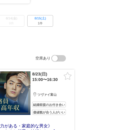
8/14(金)
8/15(土)
0件
1件
空席あり
8/23(日)
15:00〜16:30
ツヴァイ富山
結婚前提のお付き合い
価値観が合う人がいい
容力がある・家庭的な男女》