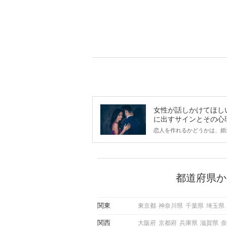
女性が話しかけてほし
に出すサインとその心
は？
恋人を作れるかどうかは、婚
ントにかかわらず職場や飲み
で女性が話しかけて欲しい時
サインに、早く気づいてアプ
できるかにも左右されます。
から恋人作りを本格的に始め
都道府県か
している方は、女性が異性を
出すサインをしっかりと理解
しい行動に移せるかどうかが
関東
東京都
神奈川県
千葉県
埼玉県
この記事では、女性が話しか
しい時に出すサインとその心
関西
大阪府
京都府
兵庫県
滋賀県
奈
しく解説した後、婚活イベン