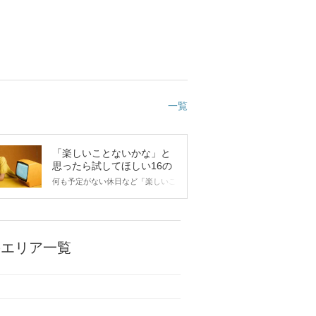
一覧
「楽しいことないかな」と
思ったら試してほしい16の
こと
何も予定がない休日など「楽しいこ
とないかな…」と感じたことがある
人もいるのでは？ 日常が退屈に感
じるなら、いますぐ楽しいことを始
めましょう！ いますぐ楽しい気分
になれる対処法から、恋愛・自分磨
のエリア一覧
き・趣味などジャンル別の楽しいこ
とまで、16の楽しいことアイデア
を集めました♪ いままさに楽しいこ
とを探している方は必見です。