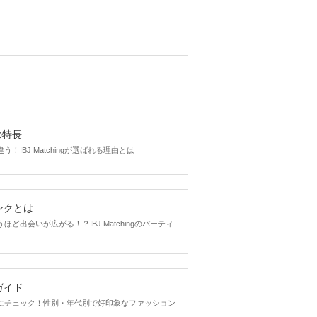
gの特長
！IBJ Matchingが選ばれる理由とは
ンクとは
ど出会いが広がる！？IBJ Matchingのパーティ
ガイド
にチェック！性別・年代別で好印象なファッション