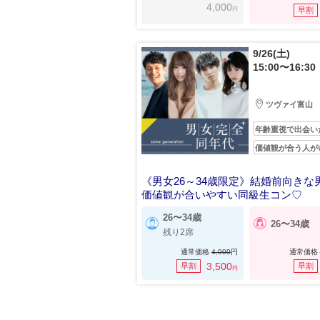
4,000
円
早割
9/26(土)
15:00〜16:30
ツヴァイ富山
年齢重視で出会い
価値観が合う人が
《男女26～34歳限定》結婚前向きな
価値観が合いやすい同級生コン♡
26〜34歳
26〜34歳
残り2席
通常価格
4,000
円
通常価格
3,500
早割
早割
円