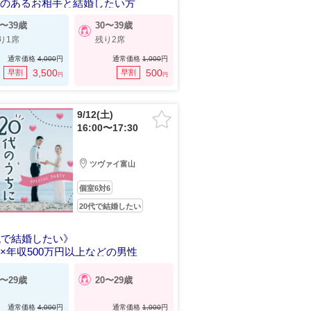
感のあるお相手と結婚したい方
0〜39歳
30〜39歳
り1席
残り2席
通常価格
4,000
円
通常価格
1,000
円
3,500
500
早割
早割
円
円
9/12(土)
16:00〜17:30
ツヴァイ富山
個室6対6
20代で結婚したい
代で結婚したい》
×年収500万円以上などの男性
4〜29歳
20〜29歳
通常価格
4,000
円
通常価格
1,000
円