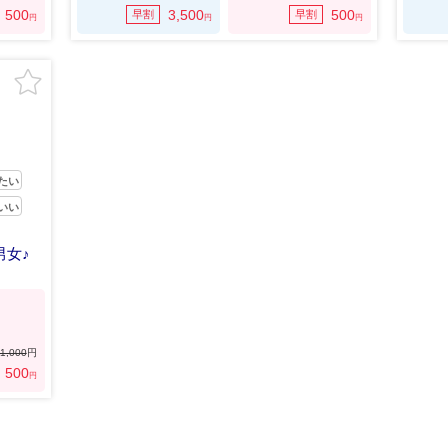
500
3,500
500
早割
早割
円
円
円
たい
いい
男女♪
1,000
円
500
円