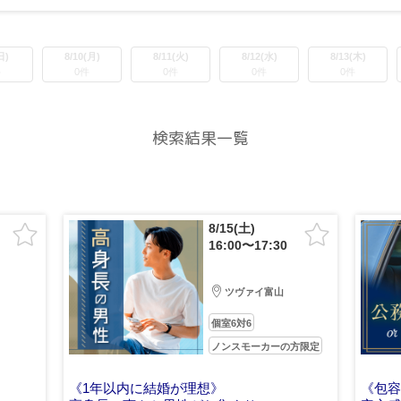
日)
8/10(月)
8/11(火)
8/12(水)
8/13(木)
件
0件
0件
0件
0件
検索結果一覧
8/15(土)
16:00〜17:30
ツヴァイ富山
個室6対6
ノンスモーカーの方限定
《1年以内に結婚が理想》
《包