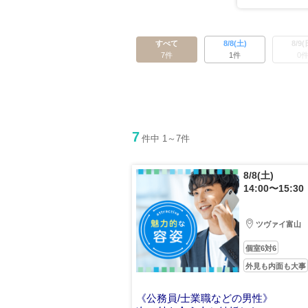
すべて
8/8(土)
8/9(
7件
1件
0
7
件中 1～7件
8/8(土)
14:00〜15:30
ツヴァイ富山
個室6対6
外見も内面も大事
《公務員/士業職などの男性》