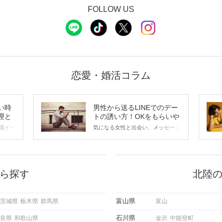
FOLLOW US
恋愛・婚活コラム
い時
男性から送るLINEでのデー
理と
トの誘い方！OKをもらいや
すいメッセージのコツは？
活イベ
気になる女性と出会い、メッセージ
会の場
のやり取りを続けてく中で「この人
に出す
いいな」と感じたら、次はデートに
ローチ
誘いたくなるもの。 しかし、中に
 これ
は「どう誘ったらいいの？」とお困
ようと
りの男性もいらっしゃるのではない
ら探す
北陸
求めて
でしょうか。 そこで今回は、男性
し、正
から女性へ送るLINEでのデートの
重要。
誘い方のコツをご紹介します。例文
富山県
茨城県
栃木県
群馬県
富山
けて欲
も混じえながら解説するので、ぜひ
理を詳
参考にしてください。
石川県
良県
和歌山県
金沢
中能登町
トで実