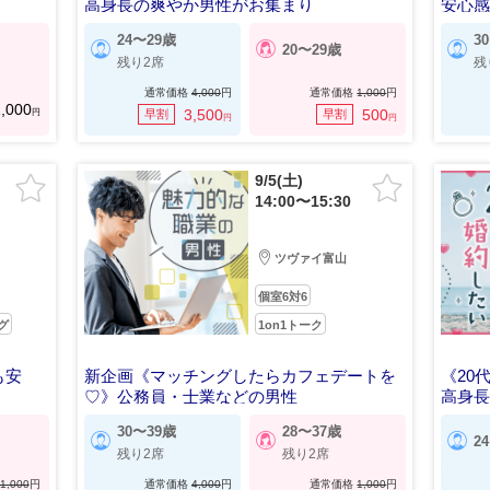
高身長の爽やか男性がお集まり
安心
24〜29歳
3
20〜29歳
残り2席
残
通常価格
4,000
円
通常価格
1,000
円
,000
円
3,500
500
早割
早割
円
円
9/5(土)
14:00〜15:30
ツヴァイ富山
個室6対6
グ
1on1トーク
も安
新企画《マッチングしたらカフェデートを
《20
♡》公務員・士業などの男性
高身長
30〜39歳
28〜37歳
2
残り2席
残り2席
1,000
円
通常価格
4,000
円
通常価格
1,000
円