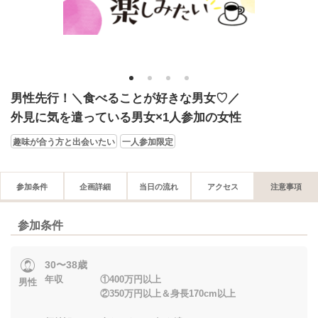
1
2
3
4
男性先行！＼食べることが好きな男女♡／
外見に気を遣っている男女×1人参加の女性
趣味が合う方と出会いたい
一人参加限定
参加条件
企画詳細
当日の流れ
アクセス
注意事項
参加条件
30〜38歳
年収 ①400万円以上
男性
②350万円以上＆身長170cm以上