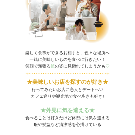
楽しく食事ができるお相手と、色々な場所へ
一緒に美味しいものを食べに行きたい！
笑顔で頬張る
彼
の姿に見惚れてしまうかも
♡
★美味しいお店を探すのが好き★
行ってみたいお店に恋人とデートへ♡
カフェ巡りや観光地で食べ歩きも好き♪
★
外見に気を遣える★
食べることは好きだけど体型には気を遣える
服や髪型など清潔感を心掛けている