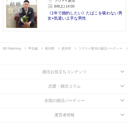
ツヴァイ新潟
8/8(土) 14:00
《1年で婚約したい》たばこを吸わない男
女×気遣い上手な男性
IBJ Matching
甲信越
新潟県
新潟市
ツヴァイ新潟の婚活パーティー
婚活お役立ちコンテンツ
恋愛・婚活コラム
全国の婚活パーティー
運営者情報