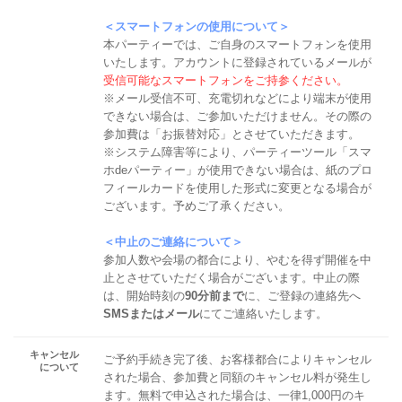
＜スマートフォンの使用について＞
本パーティーでは、ご自身のスマートフォンを使用
いたします。アカウントに登録されているメールが
受信可能なスマートフォンをご持参ください。
※メール受信不可、充電切れなどにより端末が使用
できない場合は、ご参加いただけません。その際の
参加費は「お振替対応」とさせていただきます。
※システム障害等により、パーティーツール「スマ
ホdeパーティー」が使用できない場合は、紙のプロ
フィールカードを使用した形式に変更となる場合が
ございます。予めご了承ください。
＜中止のご連絡について＞
参加人数や会場の都合により、やむを得ず開催を中
止とさせていただく場合がございます。中止の際
は、開始時刻の
90分前まで
に、ご登録の連絡先へ
SMSまたはメール
にてご連絡いたします。
キャンセル
ご予約手続き完了後、お客様都合によりキャンセル
について
された場合、参加費と同額のキャンセル料が発生し
ます。無料で申込された場合は、一律1,000円のキ