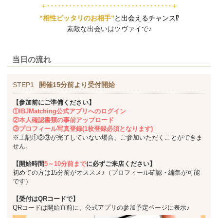
“相性ピッタリのお相手”
と出会えるチャンス⁉
素敵な出会いはツヴァイで♪
当日の流れ
STEP1
開催15分前より受付開始
【参加前にご準備ください】
①IBJMatching公式アプリへのログイン
②本人確認書類の事前アップロード
③プロフィール写真登録(1枚登録必須となります)
※上記①②③が完了していない場合、ご参加いただくことができま
せん。
【開始時間
5～10分前まで
に必ずご来店ください】
初めての方は15分前がオススメ♪（プロフィール確認・編集が可能
です）
【受付はQRコードで】
QRコードは開始直前に、公式アプリの参加予定ページに表示♪