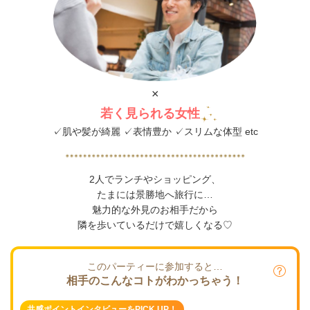
×
若く見られる女性
✓肌や髪が綺麗 ✓表情豊か ✓スリムな体型 etc
2人でランチやショッピング、
たまには景勝地へ旅行に…
魅力的な外見のお相手だから
隣を歩いているだけで嬉しくなる♡
このパーティーに参加すると…
相手のこんなコトがわかっちゃう！
共感ポイントインタビューをPICK UP！