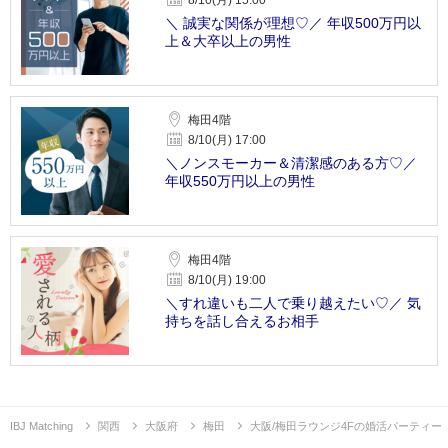
＼ 誠実な関係が理想♡／ 年収500万円以
上＆大卒以上の男性
梅田4階
8/10(月) 17:00
＼ノンスモーカー＆清潔感のある方♡／
年収550万円以上の男性
梅田4階
8/10(月) 19:00
＼すれ違いも二人で乗り越えたい♡／ 気
持ちを話し合えるお相手
IBJ Matching
関西
大阪府
梅田
大阪/梅田ラウンジ4Fの婚活パーティー