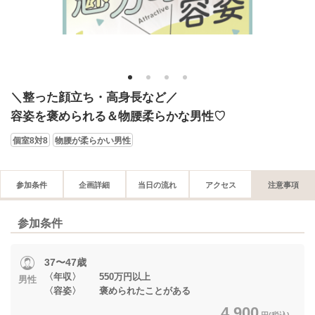
1
2
3
4
＼整った顔立ち・高身長など／
容姿を褒められる＆物腰柔らかな男性♡
個室8対8
物腰が柔らかい男性
参加条件
企画詳細
当日の流れ
アクセス
注意事項
参加条件
37〜47歳
〈年収〉 550万円以上
男性
〈容姿〉 褒められたことがある
4,900
円(税込)