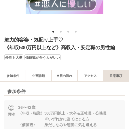
1
2
3
4
魅力的容姿・気配り上手♡
《年収500万円以上など》高収入・安定職の男性編
外見も大事
価値観が合う人がいい
参加条件
企画詳細
当日の流れ
アクセス
注意事項
参加条件
36〜42歳
〈年収・職業〉500万円以上・大卒＆正社員・公務員
男性
※いずれかに当てはまる方
〈価値観〉 身だしなみや態度に気を遣える