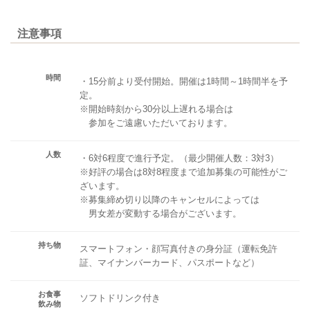
注意事項
時間
・15分前より受付開始。開催は1時間～1時間半を予
定。
※開始時刻から30分以上遅れる場合は
参加をご遠慮いただいております。
人数
・6対6程度で進行予定。（最少開催人数：3対3）
※好評の場合は8対8程度まで追加募集の可能性がご
ざいます。
※募集締め切り以降のキャンセルによっては
男女差が変動する場合がございます。
持ち物
スマートフォン・顔写真付きの身分証（運転免許
証、マイナンバーカード、パスポートなど）
お食事
ソフトドリンク付き
飲み物