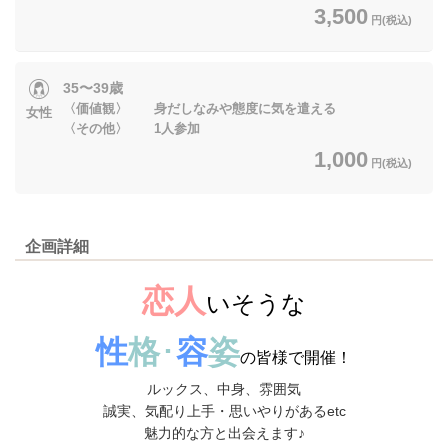
3,500
円(税込)
35〜39歳
〈価値観〉 身だしなみや態度に気を遣える
女性
〈その他〉 1人参加
1,000
円(税込)
企画詳細
恋人
いそうな
性
格
･
容
姿
の皆様で開催！
ルックス、中身、雰囲気
誠実、気配り上手・思いやりがあるetc
魅力的な方と出会えます♪