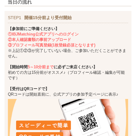
当日の流れ
STEP1
開催15分前より受付開始
【参加前にご準備ください】
①IBJMatching公式アプリへのログイン
②本人確認書類の事前アップロード
③プロフィール写真登録(1枚登録必須となります)
※上記①②③が完了していない場合、ご参加いただくことができま
せん。
【開始時間
5～10分前まで
に必ずご来店ください】
初めての方は15分前がオススメ♪（プロフィール確認・編集が可能
です）
【受付はQRコードで】
QRコードは開始直前に、公式アプリの参加予定ページに表示♪