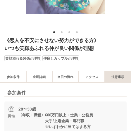
1
2
3
4
《恋人を不安にさせない努力ができる方》
いつも笑顔あふれる仲が良い関係が理想
笑顔溢れる関係が理想
仲良しカップルが理想
参加条件
企画詳細
当日の流れ
アクセス
注意事項
参加条件
28〜33歳
〈年収・職種〉600万円以上・士業・公務員
男性
大手/上場企業・専門職
※いずれかに当てはまる方