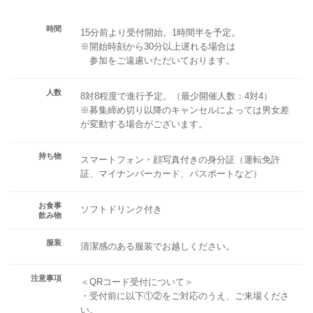
時間
15分前より受付開始。1時間半を予定。
※開始時刻から30分以上遅れる場合は
参加をご遠慮いただいております。
人数
8対8程度で進行予定。（最少開催人数：4対4）
※募集締め切り以降のキャンセルによっては男女差
が変動する場合がございます。
持ち物
スマートフォン・顔写真付きの身分証（運転免許
証、マイナンバーカード、パスポートなど）
お食事
ソフトドリンク付き
飲み物
服装
清潔感のある服装でお越しください。
注意事項
＜QRコード受付について＞
・受付前に以下①②をご対応のうえ、ご来場くださ
い。